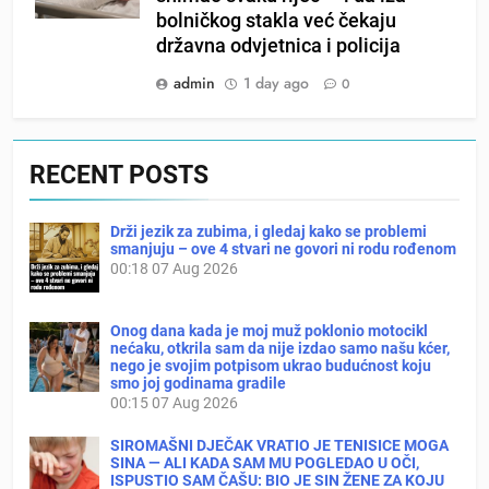
bolničkog stakla već čekaju
državna odvjetnica i policija
admin
1 day ago
0
RECENT POSTS
Drži jezik za zubima, i gledaj kako se problemi
smanjuju – ove 4 stvari ne govori ni rodu rođenom
00:18
07 Aug 2026
Onog dana kada je moj muž poklonio motocikl
nećaku, otkrila sam da nije izdao samo našu kćer,
nego je svojim potpisom ukrao budućnost koju
smo joj godinama gradile
00:15
07 Aug 2026
SIROMAŠNI DJEČAK VRATIO JE TENISICE MOGA
SINA — ALI KADA SAM MU POGLEDAO U OČI,
ISPUSTIO SAM ČAŠU: BIO JE SIN ŽENE ZA KOJU