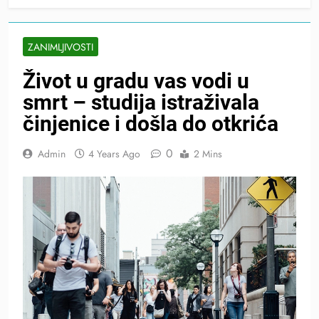
ZANIMLJIVOSTI
Život u gradu vas vodi u
smrt – studija istraživala
činjenice i došla do otkrića
0
Admin
4 Years Ago
2 Mins