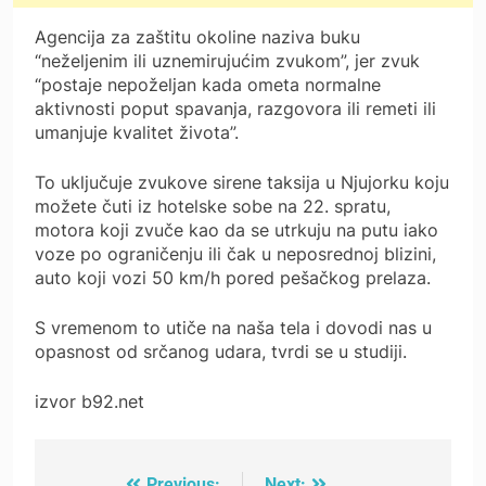
Agencija za zaštitu okoline naziva buku
“neželjenim ili uznemirujućim zvukom”, jer zvuk
“postaje nepoželjan kada ometa normalne
aktivnosti poput spavanja, razgovora ili remeti ili
umanjuje kvalitet života”.
To uključuje zvukove sirene taksija u Njujorku koju
možete čuti iz hotelske sobe na 22. spratu,
motora koji zvuče kao da se utrkuju na putu iako
voze po ograničenju ili čak u neposrednoj blizini,
auto koji vozi 50 km/h pored pešačkog prelaza.
S vremenom to utiče na naša tela i dovodi nas u
opasnost od srčanog udara, tvrdi se u studiji.
izvor b92.net
Previous:
Next: