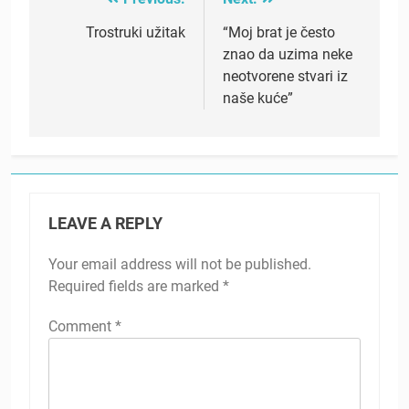
Post
navigation
Trostruki užitak
“Moj brat je često
znao da uzima neke
neotvorene stvari iz
naše kuće”
LEAVE A REPLY
Your email address will not be published.
Required fields are marked
*
Comment
*