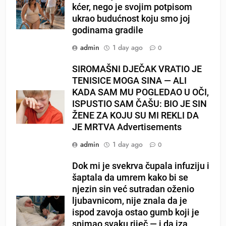
kćer, nego je svojim potpisom
ukrao budućnost koju smo joj
godinama gradile
admin
1 day ago
0
SIROMAŠNI DJEČAK VRATIO JE
TENISICE MOGA SINA — ALI
KADA SAM MU POGLEDAO U OČI,
ISPUSTIO SAM ČAŠU: BIO JE SIN
ŽENE ZA KOJU SU MI REKLI DA
JE MRTVA Advertisements
admin
1 day ago
0
Dok mi je svekrva čupala infuziju i
šaptala da umrem kako bi se
njezin sin već sutradan oženio
ljubavnicom, nije znala da je
ispod zavoja ostao gumb koji je
snimao svaku riječ — i da iza