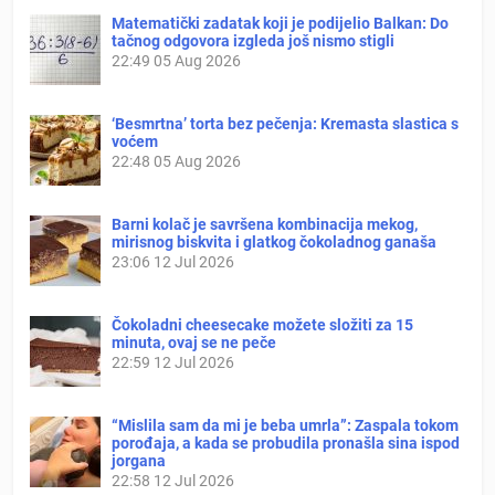
Matematički zadatak koji je podijelio Balkan: Do
tačnog odgovora izgleda još nismo stigli
22:49
05 Aug 2026
‘Besmrtna’ torta bez pečenja: Kremasta slastica s
voćem
22:48
05 Aug 2026
Barni kolač je savršena kombinacija mekog,
mirisnog biskvita i glatkog čokoladnog ganaša
23:06
12 Jul 2026
Čokoladni cheesecake možete složiti za 15
minuta, ovaj se ne peče
22:59
12 Jul 2026
“Mislila sam da mi je beba umrla”: Zaspala tokom
porođaja, a kada se probudila pronašla sina ispod
jorgana
22:58
12 Jul 2026