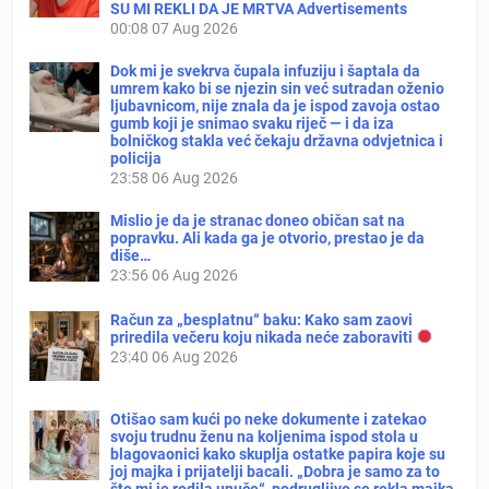
SU MI REKLI DA JE MRTVA Advertisements
00:08
07 Aug 2026
Dok mi je svekrva čupala infuziju i šaptala da
umrem kako bi se njezin sin već sutradan oženio
ljubavnicom, nije znala da je ispod zavoja ostao
gumb koji je snimao svaku riječ — i da iza
bolničkog stakla već čekaju državna odvjetnica i
policija
23:58
06 Aug 2026
Mislio je da je stranac doneo običan sat na
popravku. Ali kada ga je otvorio, prestao je da
diše…
23:56
06 Aug 2026
Račun za „besplatnu“ baku: Kako sam zaovi
priredila večeru koju nikada neće zaboraviti
23:40
06 Aug 2026
Otišao sam kući po neke dokumente i zatekao
svoju trudnu ženu na koljenima ispod stola u
blagovaonici kako skuplja ostatke papira koje su
joj majka i prijatelji bacali. „Dobra je samo za to
što mi je rodila unuče“, podrugljivo se rekla majka.