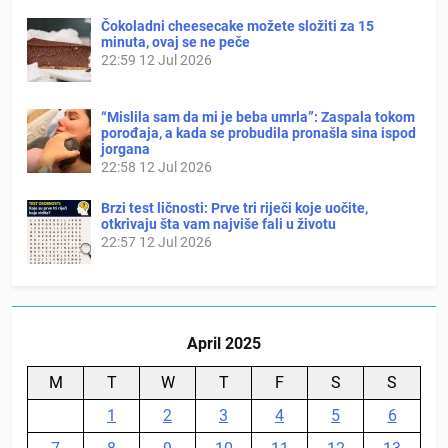
Čokoladni cheesecake možete složiti za 15
minuta, ovaj se ne peče
22:59
12 Jul 2026
“Mislila sam da mi je beba umrla”: Zaspala tokom
porođaja, a kada se probudila pronašla sina ispod
jorgana
22:58
12 Jul 2026
Brzi test ličnosti: Prve tri riječi koje uočite,
otkrivaju šta vam najviše fali u životu
22:57
12 Jul 2026
April 2025
M
T
W
T
F
S
S
1
2
3
4
5
6