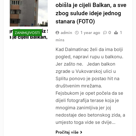
obišla je cijeli Balkan, a sve
zbog sulude ideje jednog
stanara (FOTO)
admin
1 year ago
0
1
ZANIMLJIVOSTI
mins
Kad Dalmatinac želi da ima bolji
pogled, napravi rupu u balkonu.
Jer zašto ne. Jedan balkon
zgrade u Vukovarskoj ulici u
Splitu ponovo je postao hit na
društvenim mrežama.
Fejsbukom je opet počela da se
dijeli fotografija terase koja je
mnogima zanimljiva jer joj
nedostaje deo betonskog zida, a
umjesto toga vide se dvije…
Pročitaj više