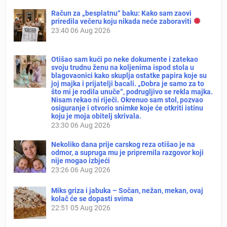
Račun za „besplatnu“ baku: Kako sam zaovi
priredila večeru koju nikada neće zaboraviti
23:40
06 Aug 2026
Otišao sam kući po neke dokumente i zatekao
svoju trudnu ženu na koljenima ispod stola u
blagovaonici kako skuplja ostatke papira koje su
joj majka i prijatelji bacali. „Dobra je samo za to
što mi je rodila unuče“, podrugljivo se rekla majka.
Nisam rekao ni riječi. Okrenuo sam stol, pozvao
osiguranje i otvorio snimke koje će otkriti istinu
koju je moja obitelj skrivala.
23:30
06 Aug 2026
Nekoliko dana prije carskog reza otišao je na
odmor, a supruga mu je pripremila razgovor koji
nije mogao izbjeći
23:26
06 Aug 2026
Miks griza i jabuka – Sočan, nežan, mekan, ovaj
kolač će se dopasti svima
22:51
05 Aug 2026