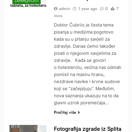
ZANIMLJIVOSTI
admin
1 year ago
0
7
mins
Doktor Čubrilo je česta tema
pisanja u medijima pogotovo
kada su u pitanju savjeti za
zdravlje. Danas ćemo također
pisati o njegovim savjetima za
zdravlje. Kada se govori
o holesterolu, većina nas odmah
pomisli na masnu hranu,
nezdrave navike i krvne sudove
koji se “začepljuju”. Međutim,
nova saznanja ukazuju na to da
glavni uzrok poremećaja…
Pročitaj više
Fotografija zgrade iz Splita