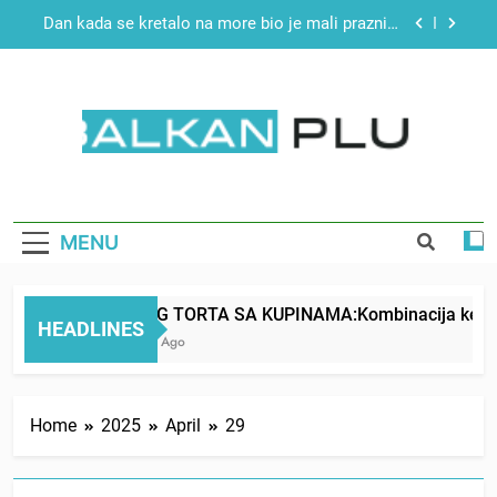
Skip
izbalansiran ukus
Dan kada se kretalo na more bio je mali praznik:
to
Ovako je izgledalo ljetovanje u Jugoslaviji
content
Malo kvasca i meda i cijelu noć ćete spavati
mirno pokraj otvorenog prozora
Drži jezik za zubima, i gledaj kako se problemi
smanjuju – ove 4 stvari ne govori ni rodu
rođenom
BALKAN PLUS
ŠLAG TORTA SA KUPINAMA:Kombinacija keksa,
voćne svežine i čokolade daje savršeno
izbalansiran ukus
Dan kada se kretalo na more bio je mali praznik:
Ovako je izgledalo ljetovanje u Jugoslaviji
MENU
Malo kvasca i meda i cijelu noć ćete spavati
mirno pokraj otvorenog prozora
ŠLAG TORTA SA KUPINAMA:Kombinacija keksa, vo
Drži jezik za zubima, i gledaj kako se problemi
HEADLINES
smanjuju – ove 4 stvari ne govori ni rodu
1 Day Ago
rođenom
Home
2025
April
29