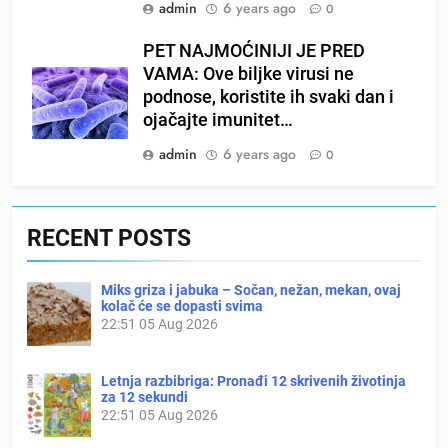
admin
6 years ago
0
PET NAJMOĆINIJI JE PRED
VAMA: Ove biljke virusi ne
podnose, koristite ih svaki dan i
ojačajte imunitet…
admin
6 years ago
0
RECENT POSTS
Miks griza i jabuka – Sočan, nežan, mekan, ovaj
kolač će se dopasti svima
22:51
05 Aug 2026
Letnja razbibriga: Pronađi 12 skrivenih životinja
za 12 sekundi
22:51
05 Aug 2026