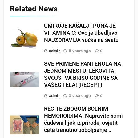
Related News
UMIRUJE KAŠALJ I PUNA JE
VITAMINA C: Ovo je ubedljivo
NAJZDRAVIJA voćka na svetu
admin
5 years ago
0
SVE PRIMENE PANTENOLA NA
JEDNOM MESTU: LEKOVITA
SVOJSTVA BRIŠU GODINE SA
VAŠEG TELA! (RECEPT)
admin
5 years ago
0
RECITE ZBOGOM BOLNIM
HEMOROIDIMA: Napravite sami
čudesni lijek iz prirode, osjetit
ćete trenutno poboljšanje…