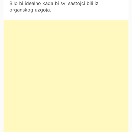
Bilo bi idealno kada bi svi sastojci bili iz
organskog uzgoja.