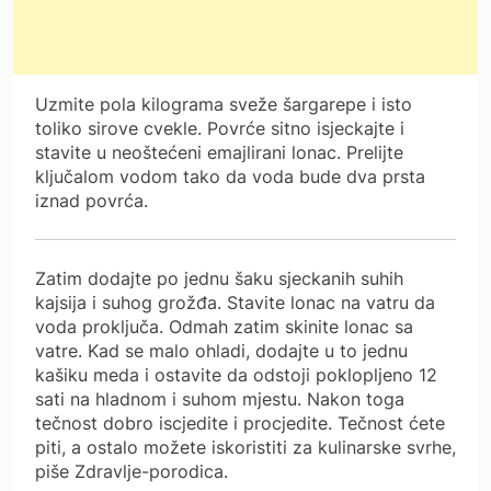
Uzmite pola kilograma sveže šargarepe i isto
toliko sirove cvekle. Povrće sitno isjeckajte i
stavite u neoštećeni emajlirani lonac. Prelijte
ključalom vodom tako da voda bude dva prsta
iznad povrća.
Zatim dodajte po jednu šaku sjeckanih suhih
kajsija i suhog grožđa. Stavite lonac na vatru da
voda proključa. Odmah zatim skinite lonac sa
vatre. Kad se malo ohladi, dodajte u to jednu
kašiku meda i ostavite da odstoji poklopljeno 12
sati na hladnom i suhom mjestu. Nakon toga
tečnost dobro iscjedite i procjedite. Tečnost ćete
piti, a ostalo možete iskoristiti za kulinarske svrhe,
piše Zdravlje-porodica.