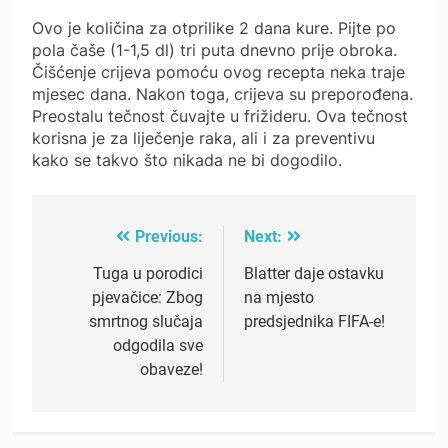
Ovo je količina za otprilike 2 dana kure. Pijte po
pola čaše (1-1,5 dl) tri puta dnevno prije obroka.
Čišćenje crijeva pomoću ovog recepta neka traje
mjesec dana. Nakon toga, crijeva su preporođena.
Preostalu tečnost čuvajte u frižideru. Ova tečnost
korisna je za liječenje raka, ali i za preventivu
kako se takvo što nikada ne bi dogodilo.
Previous:
Next:
Post
navigation
Tuga u porodici
Blatter daje ostavku
pjevačice: Zbog
na mjesto
smrtnog slučaja
predsjednika FIFA-e!
odgodila sve
obaveze!