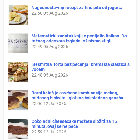
Najjednostavniji recept za finu pitu od jogurta
22:50
05 Aug 2026
Matematički zadatak koji je podijelio Balkan: Do
tačnog odgovora izgleda još nismo stigli
22:49
05 Aug 2026
‘Besmrtna’ torta bez pečenja: Kremasta slastica s
voćem
22:48
05 Aug 2026
Barni kolač je savršena kombinacija mekog,
mirisnog biskvita i glatkog čokoladnog ganaša
23:06
12 Jul 2026
Čokoladni cheesecake možete složiti za 15
minuta, ovaj se ne peče
22:59
12 Jul 2026