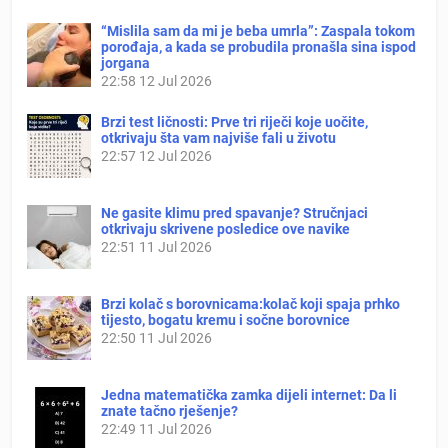
“Mislila sam da mi je beba umrla”: Zaspala tokom
porođaja, a kada se probudila pronašla sina ispod
jorgana
22:58
12 Jul 2026
Brzi test ličnosti: Prve tri riječi koje uočite,
otkrivaju šta vam najviše fali u životu
22:57
12 Jul 2026
Ne gasite klimu pred spavanje? Stručnjaci
otkrivaju skrivene posledice ove navike
22:51
11 Jul 2026
Brzi kolač s borovnicama:kolač koji spaja prhko
tijesto, bogatu kremu i sočne borovnice
22:50
11 Jul 2026
Jedna matematička zamka dijeli internet: Da li
znate tačno rješenje?
22:49
11 Jul 2026