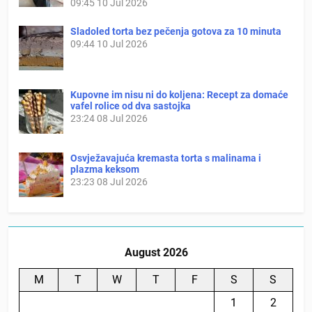
09:45
10 Jul 2026
Sladoled torta bez pečenja gotova za 10 minuta
09:44
10 Jul 2026
Kupovne im nisu ni do koljena: Recept za domaće
vafel rolice od dva sastojka
23:24
08 Jul 2026
Osvježavajuća kremasta torta s malinama i
plazma keksom
23:23
08 Jul 2026
August 2026
M
T
W
T
F
S
S
1
2