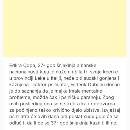
Edlira Çopa, 37- godišnjakinja albanske
nacionalnosti koja je nožem ubila tri svoje kćerke
u provinciji Leke u Italiji, neće biti sudski gonjena i
kažnjena. Doktor psihijatar, Federik Dubanu došao
je do saznanja da je majka imala mentalne
probleme, možda čak i psihičku paranoju. Zbog
ovih posljedica ona se ne tretira kao odgovorna
za počinjeno teško krivično djelo ubistva. Izvještaj
psihijatra će ovih dana biti poslat sudu gdje će se
odlučiti da li će se 37- godišnjakinja kazniti ili ne.