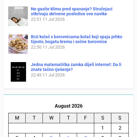
Ne gasite klimu pred spavanje? Stručnjaci
otkrivaju skrivene posledice ove navike
22:51
11 Jul 2026
Brzi kolač s borovnicama:kolač koji spaja prhko
tijesto, bogatu kremu i sočne borovnice
22:50
11 Jul 2026
Jedna matematička zamka dijeli internet: Da li
znate tačno rješenje?
22:49
11 Jul 2026
August 2026
M
T
W
T
F
S
S
1
2