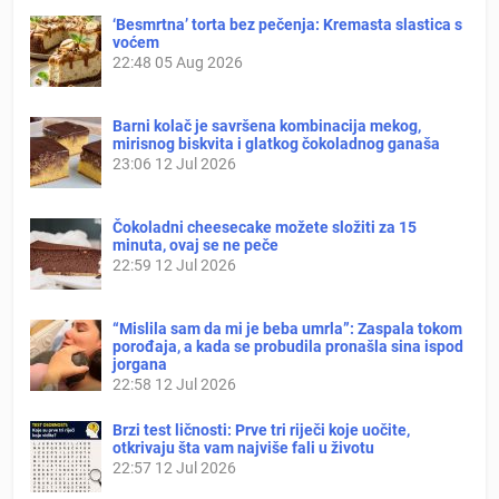
‘Besmrtna’ torta bez pečenja: Kremasta slastica s
voćem
22:48
05 Aug 2026
Barni kolač je savršena kombinacija mekog,
mirisnog biskvita i glatkog čokoladnog ganaša
23:06
12 Jul 2026
Čokoladni cheesecake možete složiti za 15
minuta, ovaj se ne peče
22:59
12 Jul 2026
“Mislila sam da mi je beba umrla”: Zaspala tokom
porođaja, a kada se probudila pronašla sina ispod
jorgana
22:58
12 Jul 2026
Brzi test ličnosti: Prve tri riječi koje uočite,
otkrivaju šta vam najviše fali u životu
22:57
12 Jul 2026