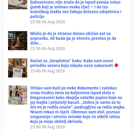
ljubavnicom, nije znala da je ispod zavoja ostao
gumb koji je snimao svaku riječ — i da iza
bolničkog stakla već čekaju državna odvjetnica i
policija
23:58
06 Aug 2026
Mislio je da je stranac doneo običan sat na
popravku. Ali kada ga je otvorio, prestao je da
diše…
23:56
06 Aug 2026
Račun za „besplatnu“ baku: Kako sam zaovi
priredila večeru koju nikada neće zaboraviti
23:40
06 Aug 2026
Otišao sam kući po neke dokumente i zatekao
svoju trudnu ženu na koljenima ispod stola u
blagovaonici kako skuplja ostatke papira koje su
joj majka i prijatelji bacali. „Dobra je samo za to
što mi je rodila unuče“, podrugljivo se rekla majka.
Nisam rekao ni riječi. Okrenuo sam stol, pozvao
osiguranje i otvorio snimke koje će otkriti istinu
koju je moja obitelj skrivala.
23:30
06 Aug 2026