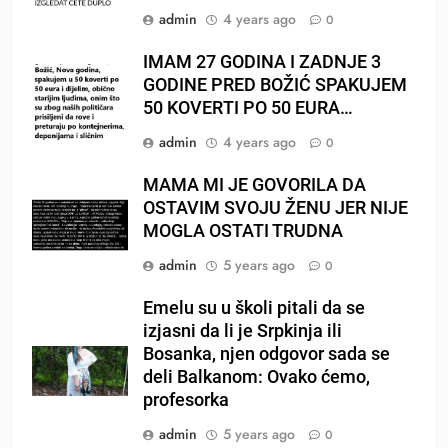
admin
4 years ago
0
IMAM 27 GODINA I ZADNJE 3
GODINE PRED BOŽIĆ SPAKUJEM
50 KOVERTI PO 50 EURA…
admin
4 years ago
0
MAMA MI JE GOVORILA DA
OSTAVIM SVOJU ŽENU JER NIJE
MOGLA OSTATI TRUDNA
admin
5 years ago
0
Emelu su u školi pitali da se
izjasni da li je Srpkinja ili
Bosanka, njen odgovor sada se
deli Balkanom: Ovako ćemo,
profesorka
admin
5 years ago
0