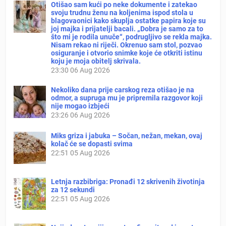
Otišao sam kući po neke dokumente i zatekao
svoju trudnu ženu na koljenima ispod stola u
blagovaonici kako skuplja ostatke papira koje su
joj majka i prijatelji bacali. „Dobra je samo za to
što mi je rodila unuče“, podrugljivo se rekla majka.
Nisam rekao ni riječi. Okrenuo sam stol, pozvao
osiguranje i otvorio snimke koje će otkriti istinu
koju je moja obitelj skrivala.
23:30
06 Aug 2026
Nekoliko dana prije carskog reza otišao je na
odmor, a supruga mu je pripremila razgovor koji
nije mogao izbjeći
23:26
06 Aug 2026
Miks griza i jabuka – Sočan, nežan, mekan, ovaj
kolač će se dopasti svima
22:51
05 Aug 2026
Letnja razbibriga: Pronađi 12 skrivenih životinja
za 12 sekundi
22:51
05 Aug 2026