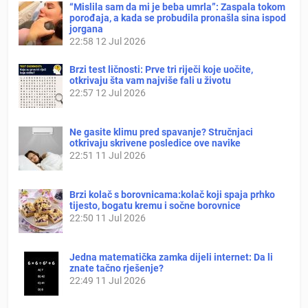
“Mislila sam da mi je beba umrla”: Zaspala tokom
porođaja, a kada se probudila pronašla sina ispod
jorgana
22:58
12 Jul 2026
Brzi test ličnosti: Prve tri riječi koje uočite,
otkrivaju šta vam najviše fali u životu
22:57
12 Jul 2026
Ne gasite klimu pred spavanje? Stručnjaci
otkrivaju skrivene posledice ove navike
22:51
11 Jul 2026
Brzi kolač s borovnicama:kolač koji spaja prhko
tijesto, bogatu kremu i sočne borovnice
22:50
11 Jul 2026
Jedna matematička zamka dijeli internet: Da li
znate tačno rješenje?
22:49
11 Jul 2026