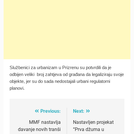
Službenici za urbanizam u Prizrenu su potvrdili da je
odbijen veliki broj zahtjeva od građana da legaliziraju svoje
objekte, jer su do sada nedostajali urbani regulatorni
planovi.
Previous:
Next:
Post
navigation
MMF nastavlja
Nastavljen projekat
davanje novih tranši
“Prva džuma u