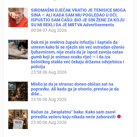
SIROMAŠNI DJEČAK VRATIO JE TENISICE MOGA
SINA — ALI KADA SAM MU POGLEDAO U OČI,
ISPUSTIO SAM ČAŠU: BIO JE SIN ŽENE ZA KOJU
SU MI REKLI DA JE MRTVA Advertisements
00:08
07 Aug 2026
Dok mi je svekrva čupala infuziju i šaptala da
umrem kako bi se njezin sin već sutradan oženio
ljubavnicom, nije znala da je ispod zavoja ostao
gumb koji je snimao svaku riječ — i da iza
bolničkog stakla već čekaju državna odvjetnica i
policija
23:58
06 Aug 2026
Mislio je da je stranac doneo običan sat na
popravku. Ali kada ga je otvorio, prestao je da
diše…
23:56
06 Aug 2026
Račun za „besplatnu“ baku: Kako sam zaovi
priredila večeru koju nikada neće zaboraviti
23:40
06 Aug 2026