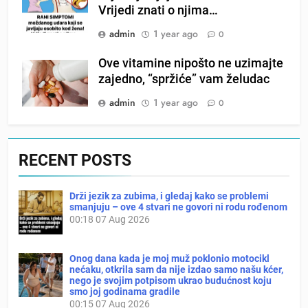
Vrijedi znati o njima…
admin
1 year ago
0
Ove vitamine nipošto ne uzimajte
zajedno, “spržiće” vam želudac
admin
1 year ago
0
RECENT POSTS
Drži jezik za zubima, i gledaj kako se problemi
smanjuju – ove 4 stvari ne govori ni rodu rođenom
00:18
07 Aug 2026
Onog dana kada je moj muž poklonio motocikl
nećaku, otkrila sam da nije izdao samo našu kćer,
nego je svojim potpisom ukrao budućnost koju
smo joj godinama gradile
00:15
07 Aug 2026