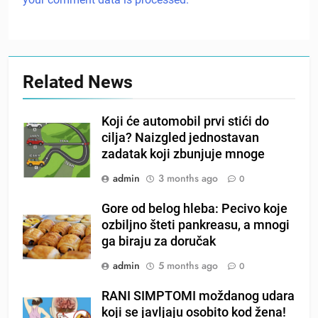
Related News
Koji će automobil prvi stići do
cilja? Naizgled jednostavan
zadatak koji zbunjuje mnoge
admin
3 months ago
0
Gore od belog hleba: Pecivo koje
ozbiljno šteti pankreasu, a mnogi
ga biraju za doručak
admin
5 months ago
0
RANI SIMPTOMI moždanog udara
koji se javljaju osobito kod žena!