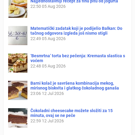
Najjednostavniji recept za finu pitu od jogurta
22:50
05 Aug 2026
Matematički zadatak koji je podijelio Balkan: Do
tačnog odgovora izgleda još nismo stigli
22:49
05 Aug 2026
‘Besmrtna’ torta bez pečenja: Kremasta slastica s
voćem
22:48
05 Aug 2026
Barni kolač je savršena kombinacija mekog,
mirisnog biskvita i glatkog čokoladnog ganaša
23:06
12 Jul 2026
Čokoladni cheesecake možete složiti za 15
minuta, ovaj se ne peče
22:59
12 Jul 2026