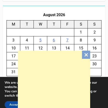
August 2026
M
T
W
T
F
S
S
1
2
3
4
5
6
7
8
9
10
11
12
13
14
15
16
17
18
19
20
21
22
23
24
25
26
27
28
29
30
31
We are using cookies to give you the best experience on our
« Jul
website.
You can find out more about which cookies we are using or
switch them off in
settings
.
BalkanPlus 2024© Powered By
.
BlazeThemes
Accept