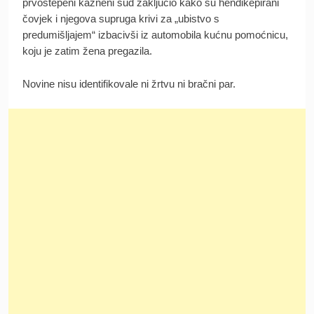
prvostepeni kazneni sud zaključio kako su hendikepirani
čovjek i njegova supruga krivi za „ubistvo s
predumišljajem“ izbacivši iz automobila kućnu pomoćnicu,
koju je zatim žena pregazila.
Novine nisu identifikovale ni žrtvu ni bračni par.