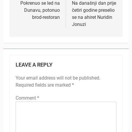
navigation
Pokrenuo se led na
Na današnji dan prije
Dunavu, potonuo
četiri godine preselio
brod-restoran
se na ahiret Nuridin
Jonuzi
LEAVE A REPLY
Your email address will not be published.
Required fields are marked
*
Comment
*