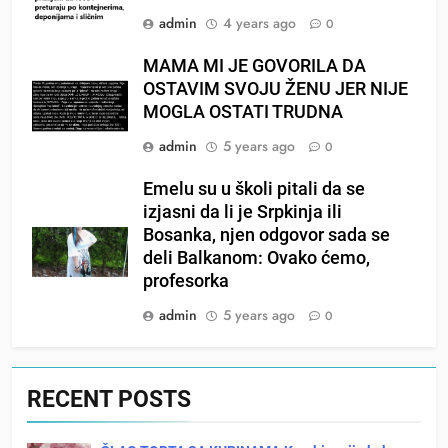
admin
4 years ago
0
MAMA MI JE GOVORILA DA
OSTAVIM SVOJU ŽENU JER NIJE
MOGLA OSTATI TRUDNA
admin
5 years ago
0
Emelu su u školi pitali da se
izjasni da li je Srpkinja ili
Bosanka, njen odgovor sada se
deli Balkanom: Ovako ćemo,
profesorka
admin
5 years ago
0
RECENT POSTS