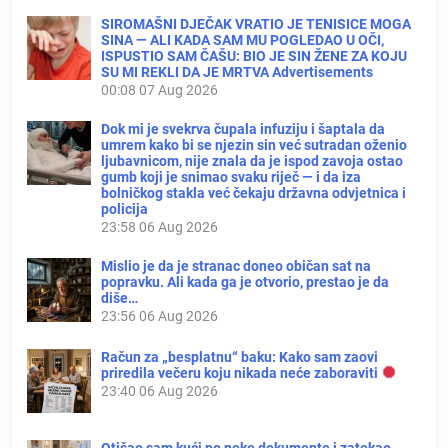
SIROMAŠNI DJEČAK VRATIO JE TENISICE MOGA
SINA — ALI KADA SAM MU POGLEDAO U OČI,
ISPUSTIO SAM ČAŠU: BIO JE SIN ŽENE ZA KOJU
SU MI REKLI DA JE MRTVA Advertisements
00:08
07 Aug 2026
Dok mi je svekrva čupala infuziju i šaptala da
umrem kako bi se njezin sin već sutradan oženio
ljubavnicom, nije znala da je ispod zavoja ostao
gumb koji je snimao svaku riječ — i da iza
bolničkog stakla već čekaju državna odvjetnica i
policija
23:58
06 Aug 2026
Mislio je da je stranac doneo običan sat na
popravku. Ali kada ga je otvorio, prestao je da
diše…
23:56
06 Aug 2026
Račun za „besplatnu“ baku: Kako sam zaovi
priredila večeru koju nikada neće zaboraviti
23:40
06 Aug 2026
Otišao sam kući po neke dokumente i zatekao