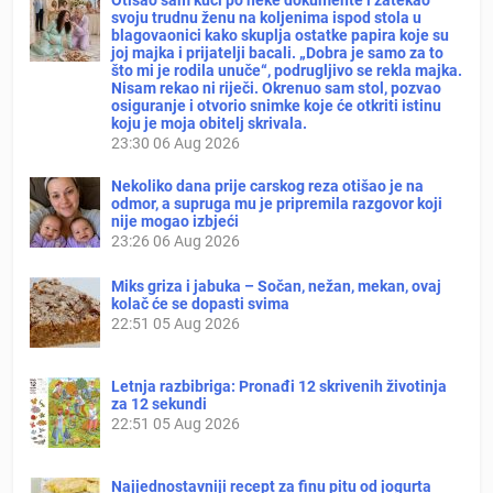
svoju trudnu ženu na koljenima ispod stola u
blagovaonici kako skuplja ostatke papira koje su
joj majka i prijatelji bacali. „Dobra je samo za to
što mi je rodila unuče“, podrugljivo se rekla majka.
Nisam rekao ni riječi. Okrenuo sam stol, pozvao
osiguranje i otvorio snimke koje će otkriti istinu
koju je moja obitelj skrivala.
23:30
06 Aug 2026
Nekoliko dana prije carskog reza otišao je na
odmor, a supruga mu je pripremila razgovor koji
nije mogao izbjeći
23:26
06 Aug 2026
Miks griza i jabuka – Sočan, nežan, mekan, ovaj
kolač će se dopasti svima
22:51
05 Aug 2026
Letnja razbibriga: Pronađi 12 skrivenih životinja
za 12 sekundi
22:51
05 Aug 2026
Najjednostavniji recept za finu pitu od jogurta