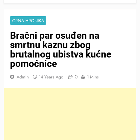
CRNA HRONIKA
Bračni par osuđen na
smrtnu kaznu zbog
brutalnog ubistva kućne
pomoćnice
0
Admin
14 Years Ago
1 Mins