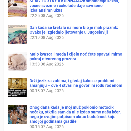
ŠLAG TORTA SA KUPINAMA:Kombinacija keksa,
voćne svežine i čokolade daje savršeno
izbalansiran ukus
22:25
08 Aug 2026
Dan kada se kretalo na more bio je mali praznik:
Ovako je izgledalo ljetovanje u Jugoslaviji
22:19
08 Aug 2026
Malo kvasca i meda i cijelu noć ćete spavati mirno
pokraj otvorenog prozora
13:33
08 Aug 2026
Drži jezik za zubima, i gledaj kako se problemi
smanjuju – ove 4 stvari ne govori ni rodu rođenom
00:18
07 Aug 2026
Onog dana kada je moj muž poklonio motocikl
nećaku, otkrila sam da nije izdao samo našu kćer,
nego je svojim potpisom ukrao budućnost koju
smo joj godinama gradile
00:15
07 Aug 2026