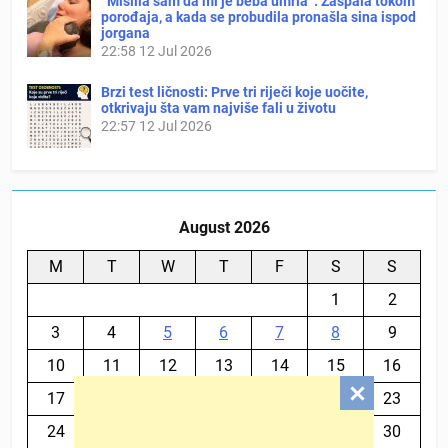
“Mislila sam da mi je beba umrla”: Zaspala tokom
porođaja, a kada se probudila pronašla sina ispod
jorgana
22:58
12 Jul 2026
Brzi test ličnosti: Prve tri riječi koje uočite,
otkrivaju šta vam najviše fali u životu
22:57
12 Jul 2026
August 2026
M
T
W
T
F
S
S
1
2
3
4
5
6
7
8
9
10
11
12
13
14
15
16
17
18
19
20
21
22
23
24
25
26
27
28
29
30