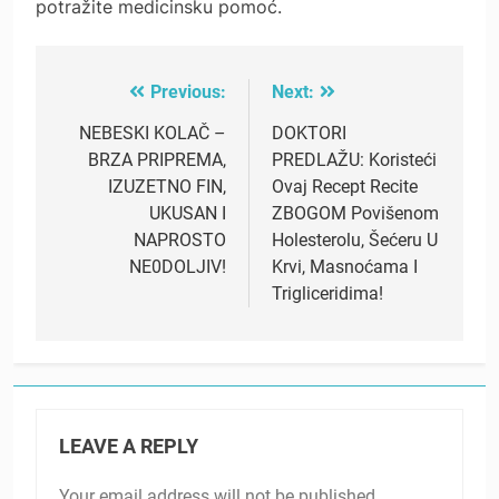
potražite medicinsku pomoć.
Previous:
Next:
Post
navigation
NEBESKI KOLAČ –
DOKTORI
BRZA PRIPREMA,
PREDLAŽU: Koristeći
IZUZETNO FIN,
Ovaj Recept Recite
UKUSAN I
ZBOGOM Povišenom
NAPROSTO
Holesterolu, Šećeru U
NE0DOLJIV!
Krvi, Masnoćama I
Trigliceridima!
LEAVE A REPLY
Your email address will not be published.