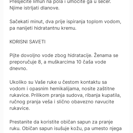
Presjecite limun na pola i umočite ga u šećer.
Njime istrljati dlanove.
Sačekati minut, dva prije ispiranja toplom vodom,
pa nanijeti hidratantnu kremu.
KORISNI SAVETI
Pijte dovoljno vode zbog hidratacije. Ženama se
preporučuje 8, a muškarcima 10 čaša vode
dnevno.
Ukoliko su Vaše ruke u čestom kontaktu sa
vodom i opasnim hemikalijama, nosite zaštitne
rukavice. Prilikom pranja sudova, ribanja kupatila,
ručnog pranja veša i slično obavezno navucite
rukavice.
Prestanite da koristite običan sapun za pranje
ruku. Običan sapun isušuje kožu, pa umesto njega