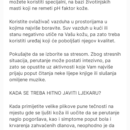
možete koristiti specijalni, na bazi životinjskih
masti koji ne remeti pH faktor kože.
Koristite ovlaživač vazduha u prostorijama u
kojima najviše boravite. Suv vazduh u kući ili
stanu negativno utiče na Vašu kožu, pa zato treba
koristiti uređaj koji će poboljšati njegov kvalitet.
Pokušajte da se izborite sa stresom. Zbog stresnih
situacija, perutanje može postati intezivno, pa
zato se opustite uz aktivnosti koje Vam najviše
prijaju poput čitanja neke lijepe knjige ili slušanja
omiljene muzike.
KADA SE TREBA HITNO JAVITI LJEKARU?
Kada primijetite velike plikove pune tečnosti na
mjestu gde se ljušti koža ili uočite da se perutanje
naglo pogoršava, kao i simptome poput bola i
krvarenja zahvaćenih dlanova, neophodno je da