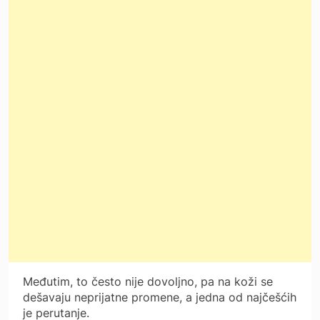
Međutim, to često nije dovoljno, pa na koži se
dešavaju neprijatne promene, a jedna od najčešćih
je perutanje.