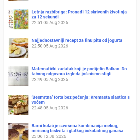
Letnja razbibriga: Pronađi 12 skrivenih životinja
za 12 sekundi
22:51
05 Aug 2026
Najjednostavniji recept za finu pitu od jogurta
22:50
05 Aug 2026
Matematički zadatak koji je podijelio Balkan: Do
tačnog odgovora izgleda još nismo stigli
22:49
05 Aug 2026
‘Besmrtna’ torta bez pečenja: Kremasta slastica s
voćem
22:48
05 Aug 2026
Barni kolač je savršena kombinacija mekog,
mirisnog biskvita i glatkog čokoladnog ganaša
23:06
12 Jul 2026