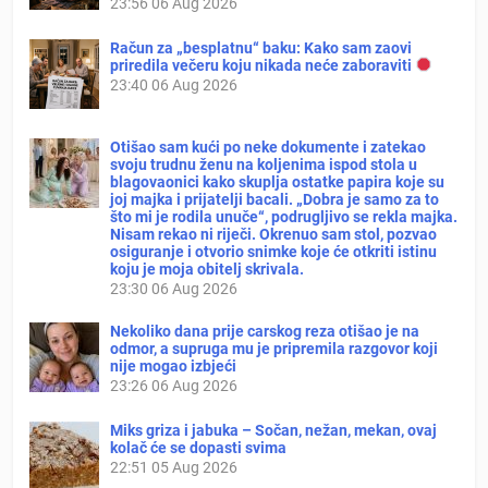
23:56
06 Aug 2026
Račun za „besplatnu“ baku: Kako sam zaovi
priredila večeru koju nikada neće zaboraviti
23:40
06 Aug 2026
Otišao sam kući po neke dokumente i zatekao
svoju trudnu ženu na koljenima ispod stola u
blagovaonici kako skuplja ostatke papira koje su
joj majka i prijatelji bacali. „Dobra je samo za to
što mi je rodila unuče“, podrugljivo se rekla majka.
Nisam rekao ni riječi. Okrenuo sam stol, pozvao
osiguranje i otvorio snimke koje će otkriti istinu
koju je moja obitelj skrivala.
23:30
06 Aug 2026
Nekoliko dana prije carskog reza otišao je na
odmor, a supruga mu je pripremila razgovor koji
nije mogao izbjeći
23:26
06 Aug 2026
Miks griza i jabuka – Sočan, nežan, mekan, ovaj
kolač će se dopasti svima
22:51
05 Aug 2026