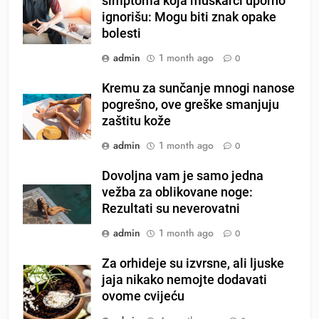
simptoma koja muškarci uporno
ignorišu: Mogu biti znak opake
bolesti
admin
1 month ago
0
Kremu za sunčanje mnogi nanose
pogrešno, ove greške smanjuju
zaštitu kože
admin
1 month ago
0
Dovoljna vam je samo jedna
vežba za oblikovane noge:
Rezultati su neverovatni
admin
1 month ago
0
Za orhideje su izvrsne, ali ljuske
jaja nikako nemojte dodavati
ovome cvijeću