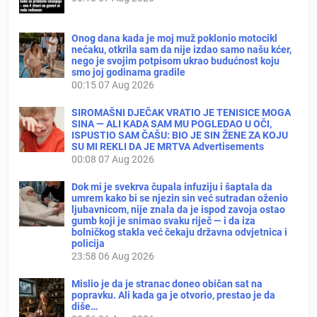
Onog dana kada je moj muž poklonio motocikl
nećaku, otkrila sam da nije izdao samo našu kćer,
nego je svojim potpisom ukrao budućnost koju
smo joj godinama gradile
00:15
07 Aug 2026
SIROMAŠNI DJEČAK VRATIO JE TENISICE MOGA
SINA — ALI KADA SAM MU POGLEDAO U OČI,
ISPUSTIO SAM ČAŠU: BIO JE SIN ŽENE ZA KOJU
SU MI REKLI DA JE MRTVA Advertisements
00:08
07 Aug 2026
Dok mi je svekrva čupala infuziju i šaptala da
umrem kako bi se njezin sin već sutradan oženio
ljubavnicom, nije znala da je ispod zavoja ostao
gumb koji je snimao svaku riječ — i da iza
bolničkog stakla već čekaju državna odvjetnica i
policija
23:58
06 Aug 2026
Mislio je da je stranac doneo običan sat na
popravku. Ali kada ga je otvorio, prestao je da
diše…