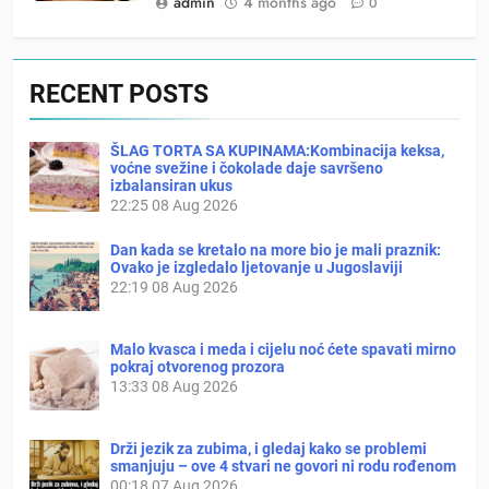
admin
4 months ago
0
RECENT POSTS
ŠLAG TORTA SA KUPINAMA:Kombinacija keksa,
voćne svežine i čokolade daje savršeno
izbalansiran ukus
22:25
08 Aug 2026
Dan kada se kretalo na more bio je mali praznik:
Ovako je izgledalo ljetovanje u Jugoslaviji
22:19
08 Aug 2026
Malo kvasca i meda i cijelu noć ćete spavati mirno
pokraj otvorenog prozora
13:33
08 Aug 2026
Drži jezik za zubima, i gledaj kako se problemi
smanjuju – ove 4 stvari ne govori ni rodu rođenom
00:18
07 Aug 2026