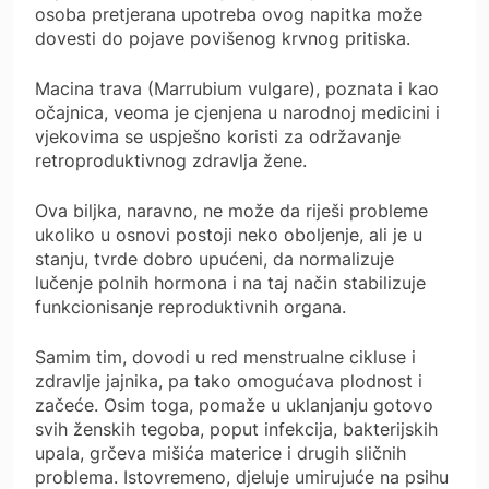
osoba pretjerana upotreba ovog napitka može
dovesti do pojave povišenog krvnog pritiska.
Macina trava (Marrubium vulgare), poznata i kao
očajnica, veoma je cjenjena u narodnoj medicini i
vjekovima se uspješno koristi za održavanje
retroproduktivnog zdravlja žene.
Ova biljka, naravno, ne može da riješi probleme
ukoliko u osnovi postoji neko oboljenje, ali je u
stanju, tvrde dobro upućeni, da normalizuje
lučenje polnih hormona i na taj način stabilizuje
funkcionisanje reproduktivnih organa.
Samim tim, dovodi u red menstrualne cikluse i
zdravlje jajnika, pa tako omogućava plodnost i
začeće. Osim toga, pomaže u uklanjanju gotovo
svih ženskih tegoba, poput infekcija, bakterijskih
upala, grčeva mišića materice i drugih sličnih
problema. Istovremeno, djeluje umirujuće na psihu