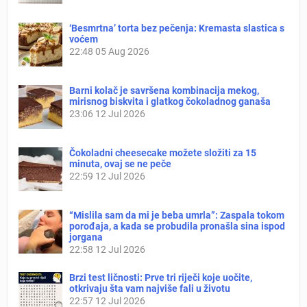
‘Besmrtna’ torta bez pečenja: Kremasta slastica s
voćem
22:48
05 Aug 2026
Barni kolač je savršena kombinacija mekog,
mirisnog biskvita i glatkog čokoladnog ganaša
23:06
12 Jul 2026
Čokoladni cheesecake možete složiti za 15
minuta, ovaj se ne peče
22:59
12 Jul 2026
“Mislila sam da mi je beba umrla”: Zaspala tokom
porođaja, a kada se probudila pronašla sina ispod
jorgana
22:58
12 Jul 2026
Brzi test ličnosti: Prve tri riječi koje uočite,
otkrivaju šta vam najviše fali u životu
22:57
12 Jul 2026