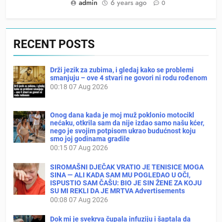
admin
6 years ago
0
RECENT POSTS
Drži jezik za zubima, i gledaj kako se problemi
smanjuju – ove 4 stvari ne govori ni rodu rođenom
00:18
07 Aug 2026
Onog dana kada je moj muž poklonio motocikl
nećaku, otkrila sam da nije izdao samo našu kćer,
nego je svojim potpisom ukrao budućnost koju
smo joj godinama gradile
00:15
07 Aug 2026
SIROMAŠNI DJEČAK VRATIO JE TENISICE MOGA
SINA — ALI KADA SAM MU POGLEDAO U OČI,
ISPUSTIO SAM ČAŠU: BIO JE SIN ŽENE ZA KOJU
SU MI REKLI DA JE MRTVA Advertisements
00:08
07 Aug 2026
Dok mi je svekrva čupala infuziju i šaptala da