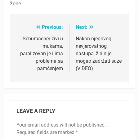
žene.
Previous:
Next:
Post
navigation
Schumacher živi u
Nakon njegovog
mukama,
nevjerovatnog
paralizovan je i ima
nastupa, žiri nije
problema sa
mogao zadržati suze
pamćenjem
(VIDEO)
LEAVE A REPLY
Your email address will not be published.
Required fields are marked
*