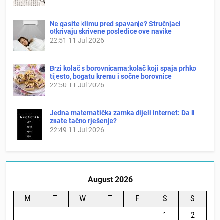
Ne gasite klimu pred spavanje? Stručnjaci
otkrivaju skrivene posledice ove navike
22:51
11 Jul 2026
Brzi kolač s borovnicama:kolač koji spaja prhko
tijesto, bogatu kremu i sočne borovnice
22:50
11 Jul 2026
Jedna matematička zamka dijeli internet: Da li
znate tačno rješenje?
22:49
11 Jul 2026
August 2026
M
T
W
T
F
S
S
1
2