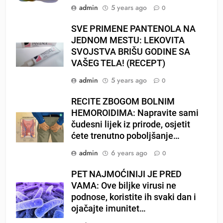
admin
5 years ago
0
SVE PRIMENE PANTENOLA NA
JEDNOM MESTU: LEKOVITA
SVOJSTVA BRIŠU GODINE SA
VAŠEG TELA! (RECEPT)
admin
5 years ago
0
RECITE ZBOGOM BOLNIM
HEMOROIDIMA: Napravite sami
čudesni lijek iz prirode, osjetit
ćete trenutno poboljšanje…
admin
6 years ago
0
PET NAJMOĆINIJI JE PRED
VAMA: Ove biljke virusi ne
podnose, koristite ih svaki dan i
ojačajte imunitet…