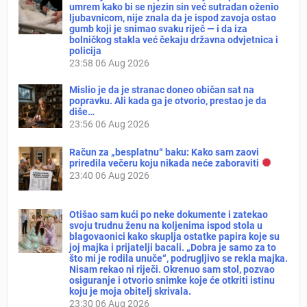
umrem kako bi se njezin sin već sutradan oženio
ljubavnicom, nije znala da je ispod zavoja ostao
gumb koji je snimao svaku riječ — i da iza
bolničkog stakla već čekaju državna odvjetnica i
policija
23:58
06 Aug 2026
Mislio je da je stranac doneo običan sat na
popravku. Ali kada ga je otvorio, prestao je da
diše…
23:56
06 Aug 2026
Račun za „besplatnu“ baku: Kako sam zaovi
priredila večeru koju nikada neće zaboraviti
23:40
06 Aug 2026
Otišao sam kući po neke dokumente i zatekao
svoju trudnu ženu na koljenima ispod stola u
blagovaonici kako skuplja ostatke papira koje su
joj majka i prijatelji bacali. „Dobra je samo za to
što mi je rodila unuče“, podrugljivo se rekla majka.
Nisam rekao ni riječi. Okrenuo sam stol, pozvao
osiguranje i otvorio snimke koje će otkriti istinu
koju je moja obitelj skrivala.
23:30
06 Aug 2026