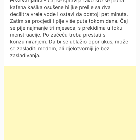
Prva varijanta –
čaj se spravlja tako što se jedna
kafena kašika osušene biljke prelije sa dva
decilitra vrele vode i ostavi da odstoji pet minuta.
Zatim se procjedi i pije više puta tokom dana. Čaj
se pije najmanje tri mjeseca, s prekidima u toku
menstruacije. Po začeću treba prestati s
konzumiranjem. Da bi se ublažio opor ukus, može
se zasladiti medom, ali djelotvorniji je bez
zaslađivanja.