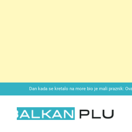
Drži jezik za zubima, i gledaj kako se problemi smanjuju –
LAG TORTA SA KUPINAMA:Kombinacija keksa, voćne svežine i čoko
Dan kada se kretalo na more bio je mali praznik: Ovak
Malo kvasca i meda i cijelu noć ćete 
Drži jezik za zubima, i gledaj kako se problemi smanjuju –
LKAN PLUS
LAG TORTA SA KUPINAMA:Kombinacija keksa, voćne svežine i čoko