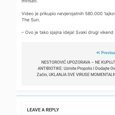
mirisati.
Video je prikupio nevjerojatnih 580.000 ‘lajko
The Sun.
– Ovo je tako sjajna ideja! Svaki drugi viken
Previou
Post
navigation
NESTOROVIĆ UPOZORAVA – NE KUPUJ
ANTIBIOTIKE: Uzmite Propolis I Dodajte Ov
Začin, UKLANJA SVE VIRUSE MOMENTAL
LEAVE A REPLY