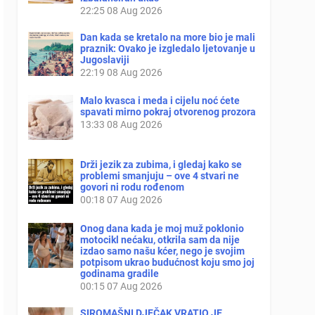
22:25
08 Aug 2026
Dan kada se kretalo na more bio je mali
praznik: Ovako je izgledalo ljetovanje u
Jugoslaviji
22:19
08 Aug 2026
Malo kvasca i meda i cijelu noć ćete
spavati mirno pokraj otvorenog prozora
13:33
08 Aug 2026
Drži jezik za zubima, i gledaj kako se
problemi smanjuju – ove 4 stvari ne
govori ni rodu rođenom
00:18
07 Aug 2026
Onog dana kada je moj muž poklonio
motocikl nećaku, otkrila sam da nije
izdao samo našu kćer, nego je svojim
potpisom ukrao budućnost koju smo joj
godinama gradile
00:15
07 Aug 2026
SIROMAŠNI DJEČAK VRATIO JE