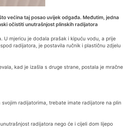
zašto većina taj posao uvijek odgađa. Međutim, jedna
ski očistiti unutrašnjost plinskih radijatora
a. U mjericu je dodala prašak i kipuću vodu, a prije
ispod radijatora, je postavila ručnik i plastičnu zdjelu
jevala, kad je izašla s druge strane, postala je mračne
 svojim radijatorima, trebate imate radijatore na plin
unutrašnjost radijatora nego će i cijeli dom lijepo