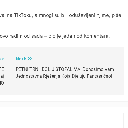
va’ na TikToku, a mnogi su bili oduševljeni njime, piše
d ovo radim od sada – bio je jedan od komentara.
s:
Next:
TE
PETNI TRN I BOL U STOPALIMA: Donosimo Vam
aj
Jednostavna Rješenja Koja Djeluju Fantastično!
NO