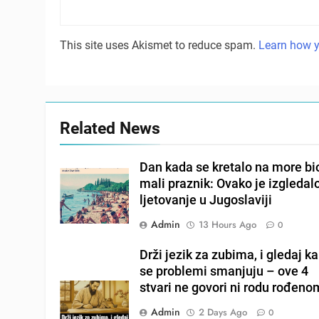
This site uses Akismet to reduce spam.
Learn how y
Related News
Dan kada se kretalo na more bio
mali praznik: Ovako je izgledal
ljetovanje u Jugoslaviji
Admin
13 Hours Ago
0
Drži jezik za zubima, i gledaj k
se problemi smanjuju – ove 4
stvari ne govori ni rodu rođeno
Admin
2 Days Ago
0