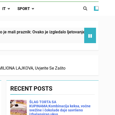
o je izgledalo ljetovanje u Jugoslaviji
IT
SPORT
spavati mirno pokraj otvorenog prozora
 ove 4 stvari ne govori ni rodu rođenom
k: Ovako je izgledalo ljetovanje u Jugoslaviji
LIONA LAJKOVA, Uvjerite Se Zašto
RECENT POSTS
ŠLAG TORTA SA
KUPINAMA:Kombinacija keksa, voćne
svežine i čokolade daje savršeno
izbalansiran ukus