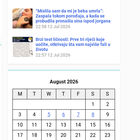
“Mislila sam da mi je beba umrla”:
Zaspala tokom porođaja, a kada se
probudila pronašla sina ispod jorgana
22:58
12 Jul 2026
Brzi test ličnosti: Prve tri riječi koje
uočite, otkrivaju šta vam najviše fali u
životu
22:57
12 Jul 2026
August 2026
M
T
W
T
F
S
S
1
2
3
4
5
6
7
8
9
10
11
12
13
14
15
16
17
18
19
20
21
22
23