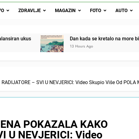
Dan kada se kretalo na more bio je mali praznik: Ovak
VO
ZDRAVLJE
MAGAZIN
FOTO
AUTO
Malo kvasca i meda i cijelu noć ćete 
Drži jezik za zubima, i gledaj kako se problemi smanjuju –
Dan kada se kretalo na more bio je mali prazni
13 Hours Ago
DIJATORE – SVI U NEVJERICI: Video Skupio Više Od POLA MI
ŽENA POKAZALA KAKO
I U NEVJERICI: Video