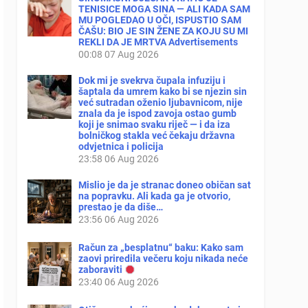
TENISICE MOGA SINA — ALI KADA SAM
MU POGLEDAO U OČI, ISPUSTIO SAM
ČAŠU: BIO JE SIN ŽENE ZA KOJU SU MI
REKLI DA JE MRTVA Advertisements
00:08
07 Aug 2026
Dok mi je svekrva čupala infuziju i
šaptala da umrem kako bi se njezin sin
već sutradan oženio ljubavnicom, nije
znala da je ispod zavoja ostao gumb
koji je snimao svaku riječ — i da iza
bolničkog stakla već čekaju državna
odvjetnica i policija
23:58
06 Aug 2026
Mislio je da je stranac doneo običan sat
na popravku. Ali kada ga je otvorio,
prestao je da diše…
23:56
06 Aug 2026
Račun za „besplatnu“ baku: Kako sam
zaovi priredila večeru koju nikada neće
zaboraviti
23:40
06 Aug 2026