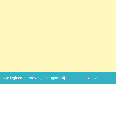
 ove 4 stvari ne govori ni rodu rođenom
lade daje savršeno izbalansiran ukus
o je izgledalo ljetovanje u Jugoslaviji
spavati mirno pokraj otvorenog prozora
 ove 4 stvari ne govori ni rodu rođenom
lade daje savršeno izbalansiran ukus