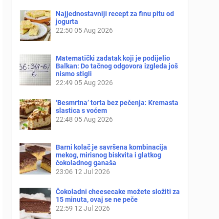
Najjednostavniji recept za finu pitu od
jogurta
22:50
05 Aug 2026
Matematički zadatak koji je podijelio
Balkan: Do tačnog odgovora izgleda još
nismo stigli
22:49
05 Aug 2026
‘Besmrtna’ torta bez pečenja: Kremasta
slastica s voćem
22:48
05 Aug 2026
Barni kolač je savršena kombinacija
mekog, mirisnog biskvita i glatkog
čokoladnog ganaša
23:06
12 Jul 2026
Čokoladni cheesecake možete složiti za
15 minuta, ovaj se ne peče
22:59
12 Jul 2026