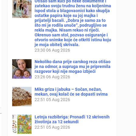
Otišao sam kući po neke dokumente i
zatekao svoju trudnu ženu na koljenima
ispod stola u blagovaonici kako skuplja
ostatke papira koje su joj majka i
prijatelji bacali. „Dobra je samo za to
što mi je rodila unuče“, podrugljivo se
rekla majka. Nisam rekao ni riječi.
Okrenuo sam stol, pozvao osiguranje i
otvorio snimke koje će otkriti istinu koju
je moja obitelj skrivala.
23:30
06 Aug 2026
Nekoliko dana prije carskog reza otišao
je na odmor, a supruga mu je pripremila
razgovor koji nije mogao izbjeći
23:26
06 Aug 2026
Miks griza i jabuka – Sočan, nežan,
mekan, ovaj kolač će se dopasti svima
22:51
05 Aug 2026
Letnja razbibriga: Pronađi 12 skrivenih
životinja za 12 sekundi
22:51
05 Aug 2026