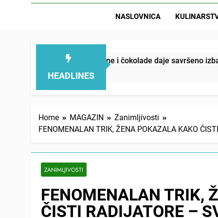
NASLOVNICA
KULINARST
 voćne svežine i čokolade daje savršeno izbalansiran ukus
HEADLINES
Home
MAGAZIN
Zanimljivosti
FENOMENALAN TRIK, ŽENA POKAZALA KAKO ČISTI RA
ZANIMLJIVOSTI
FENOMENALAN TRIK, 
ČISTI RADIJATORE – SV