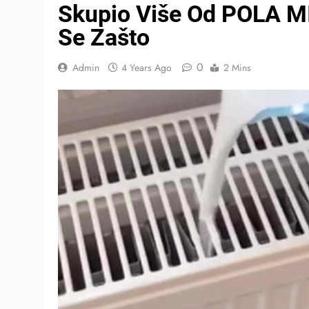
Skupio Više Od POLA M
Se Zašto
0
Admin
4 Years Ago
2 Mins