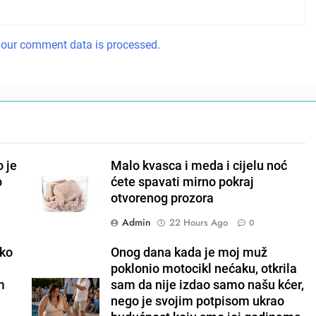
our comment data is processed.
 je
Malo kvasca i meda i cijelu noć
o
ćete spavati mirno pokraj
otvorenog prozora
Admin
22 Hours Ago
0
ako
Onog dana kada je moj muž
poklonio motocikl nećaku, otkrila
m
sam da nije izdao samo našu kćer,
nego je svojim potpisom ukrao