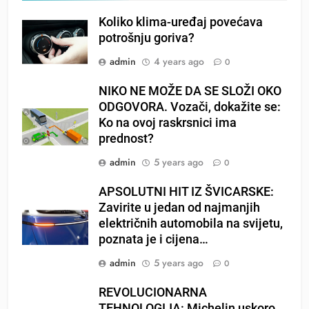
Koliko klima-uređaj povećava
potrošnju goriva?
admin
4 years ago
0
NIKO NE MOŽE DA SE SLOŽI OKO
ODGOVORA. Vozači, dokažite se:
Ko na ovoj raskrsnici ima
prednost?
admin
5 years ago
0
APSOLUTNI HIT IZ ŠVICARSKE:
Zavirite u jedan od najmanjih
električnih automobila na svijetu,
poznata je i cijena…
admin
5 years ago
0
REVOLUCIONARNA
TEHNOLOGIJA: Michelin uskoro