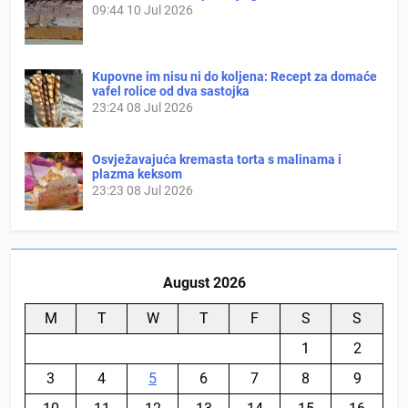
09:44
10 Jul 2026
Kupovne im nisu ni do koljena: Recept za domaće
vafel rolice od dva sastojka
23:24
08 Jul 2026
Osvježavajuća kremasta torta s malinama i
plazma keksom
23:23
08 Jul 2026
August 2026
M
T
W
T
F
S
S
1
2
3
4
5
6
7
8
9