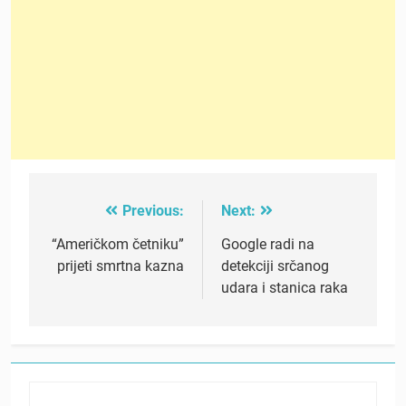
Previous:
Next:
Post
navigation
“Američkom četniku”
Google radi na
prijeti smrtna kazna
detekciji srčanog
udara i stanica raka