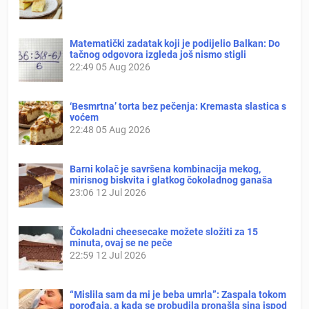
Matematički zadatak koji je podijelio Balkan: Do
tačnog odgovora izgleda još nismo stigli
22:49
05 Aug 2026
‘Besmrtna’ torta bez pečenja: Kremasta slastica s
voćem
22:48
05 Aug 2026
Barni kolač je savršena kombinacija mekog,
mirisnog biskvita i glatkog čokoladnog ganaša
23:06
12 Jul 2026
Čokoladni cheesecake možete složiti za 15
minuta, ovaj se ne peče
22:59
12 Jul 2026
“Mislila sam da mi je beba umrla”: Zaspala tokom
porođaja, a kada se probudila pronašla sina ispod