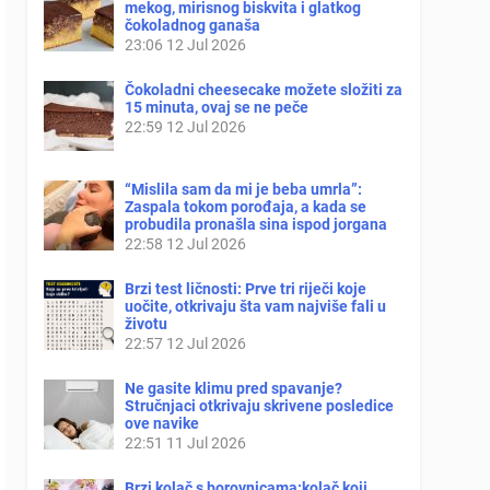
mekog, mirisnog biskvita i glatkog
čokoladnog ganaša
23:06
12 Jul 2026
Čokoladni cheesecake možete složiti za
15 minuta, ovaj se ne peče
22:59
12 Jul 2026
“Mislila sam da mi je beba umrla”:
Zaspala tokom porođaja, a kada se
probudila pronašla sina ispod jorgana
22:58
12 Jul 2026
Brzi test ličnosti: Prve tri riječi koje
uočite, otkrivaju šta vam najviše fali u
životu
22:57
12 Jul 2026
Ne gasite klimu pred spavanje?
Stručnjaci otkrivaju skrivene posledice
ove navike
22:51
11 Jul 2026
Brzi kolač s borovnicama:kolač koji