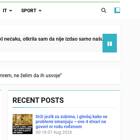
da nije izdao samo našu kćer, nego je
IT
SPORT
ućnost koju smo joj godinama gradile
 SAM MU POGLEDAO U OČI, ISPUSTIO
I REKLI DA JE MRTVA Advertisements
in sin već sutradan oženio ljubavnicom,
m da nije izdao samo našu kćer, nego je svojim potpisom ukra
 — i da iza bolničkog stakla već čekaju
državna odvjetnica i policija
mrem, ne želim da ih usvoje”
RECENT POSTS
Drži jezik za zubima, i gledaj kako se
problemi smanjuju – ove 4 stvari ne
govori ni rodu rođenom
00:18
07 Aug 2026