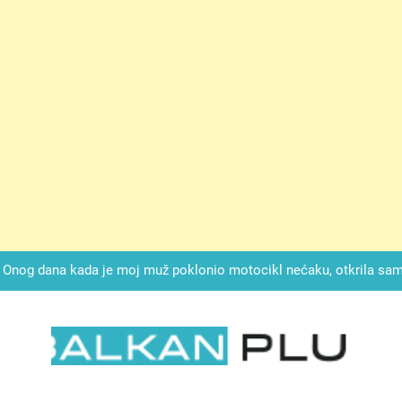
ok mi je svekrva čupala infuziju i šaptala da umrem kako bi se njez
nije znala da je ispod zavoja ostao gumb koji je snimao svaku riječ
Drži jezik za zubima, i gledaj kako se problemi smanjuju –
Onog dana kada je moj muž poklonio motocikl nećaku, otkrila sam 
svojim potpisom ukrao bud
SIROMAŠNI DJEČAK VRATIO JE TENISICE MOGA SINA — ALI KADA
SAM ČAŠU: BIO JE SIN ŽENE ZA KOJU SU M
ok mi je svekrva čupala infuziju i šaptala da umrem kako bi se njez
nije znala da je ispod zavoja ostao gumb koji je snimao svaku riječ
LKAN PLUS
Drži jezik za zubima, i gledaj kako se problemi smanjuju –