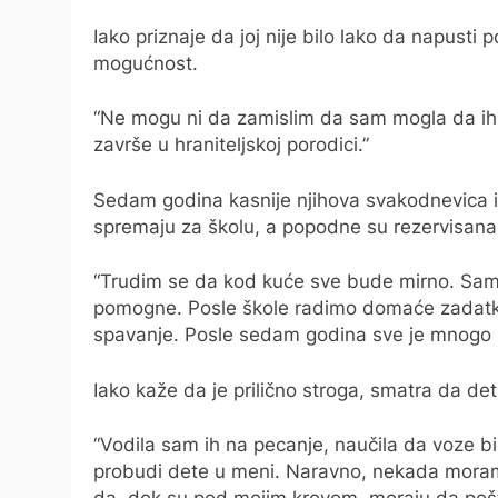
Iako priznaje da joj nije bilo lako da napusti
mogućnost.
“Ne mogu ni da zamislim da sam mogla da ih p
završe u hraniteljskoj porodici.”
Sedam godina kasnije njihova svakodnevica i
spremaju za školu, a popodne su rezervisana
“Trudim se da kod kuće sve bude mirno. Sa
pomogne. Posle škole radimo domaće zadatk
spavanje. Posle sedam godina sve je mnogo 
Iako kaže da je prilično stroga, smatra da de
“Vodila sam ih na pecanje, naučila da voze bic
probudi dete u meni. Naravno, nekada moram