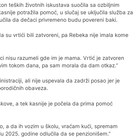
kon teških životnih iskustava suočila sa ozbiljnim
snije potražila pomoć, u slučaj se uključila služba za
lučila da dečaci privremeno budu povereni baki.
a su vrtići bili zatvoreni, pa Rebeka nije imala kome
i nisu razumeli gde im je mama. Vrtić je zatvoren
avim tokom dana, pa sam morala da dam otkaz.”
istraciji, ali nije uspevala da zadrži posao jer je
porodičnih obaveza.
škove, a tek kasnije je počela da prima pomoć
, a da ih vozim u školu, vraćam kući, spremam
ilu 2025. godine odlučila da se penzionišem.”