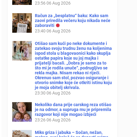
23:56
06 Aug 2026
Račun za „besplatnu“ baku: Kako sam
zaovi priredila večeru koju nikada neće
zaboraviti
23:40
06 Aug 2026
Otišao sam kući po neke dokumente i
zatekao svoju trudnu ženu na koljenima
ispod stola u blagovaonici kako skuplja
ostatke papira koje su joj majka i
prijatelji bacali. „Dobra je samo za to
što mi je rodila unuče“, podrugljivo se
rekla majka. Nisam rekao ni riječi.
Okrenuo sam stol, pozvao osiguranje i
otvorio snimke koje će otkriti istinu koju
je moja obitelj skrivala.
23:30
06 Aug 2026
Nekoliko dana prije carskog reza otišao
je na odmor, a supruga mu je pripremila
razgovor koji nije mogao izbjeći
23:26
06 Aug 2026
Miks griza i jabuka – Sočan, nežan,