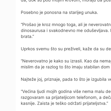
da, dok su pod mojim krovom, moraju da pošt
Posebno je ponosna na starijeg unuka.
“Prošao je kroz mnogo toga, ali je neverovat
dinosaurusa i svakodnevno me oduševljava. Ml
brata.”
Uprkos svemu što su preživeli, kaže da su de
“Neverovatno je kako su izrasli. Kao da nemaju
mislim da je razlog to što imaju stabilan dom
Najteže joj, priznaje, pada to što je izgubila 
“Većina ljudi mojih godina više nema malu d
razgovaram sa prijateljicom telefonom, a deč
kasnije. Zaista je teško održati prijateljstva.”