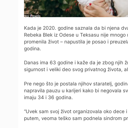
Kada je 2020. godine saznala da bi njena dva
Rebeka Blek iz Odese u Teksasu nije mnogo ra
promenila život – napustila je posao i preuze
godina.
Danas ima 63 godine i kaže da je zbog njih ž
sigurnost i veliki deo svog privatnog života, 
Pre nego što je postala njihov staratelj, god
napravila pauzu u karijeri kako bi negovala s
imaju 34 i 36 godina.
“Uvek sam svoj život organizovala oko dece i n
putem, veoma teško sam podnela sindrom pr