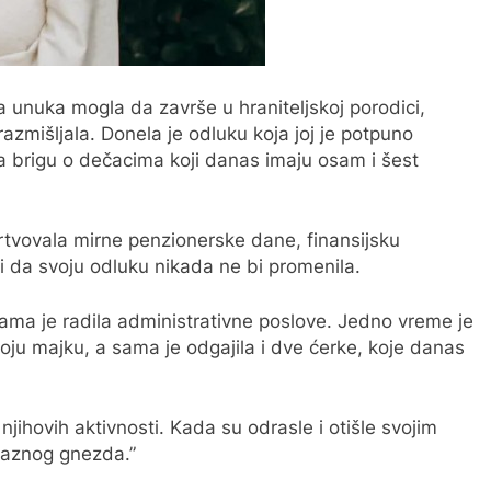
 unuka mogla da završe u hraniteljskoj porodici,
zmišljala. Donela je odluku koja joj je potpuno
la brigu o dečacima koji danas imaju osam i šest
rtvovala mirne penzionerske dane, finansijsku
ali da svoju odluku nikada ne bi promenila.
inama je radila administrativne poslove. Jedno vreme je
voju majku, a sama je odgajila i dve ćerke, koje danas
jihovih aktivnosti. Kada su odrasle i otišle svojim
aznog gnezda.”