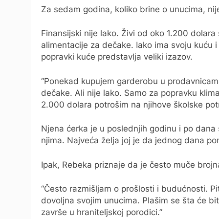
Za sedam godina, koliko brine o unucima, nij
Finansijski nije lako. Živi od oko 1.200 dolar
alimentacije za dečake. Iako ima svoju kuću i
popravki kuće predstavlja veliki izazov.
“Ponekad kupujem garderobu u prodavnicama 
dečake. Ali nije lako. Samo za popravku kli
2.000 dolara potrošim na njihove školske pot
Njena ćerka je u poslednjih godinu i po dana 
njima. Najveća želja joj je da jednog dana po
Ipak, Rebeka priznaje da je često muče brojna
“Često razmišljam o prošlosti i budućnosti. Pi
dovoljna svojim unucima. Plašim se šta će bi
završe u hraniteljskoj porodici.”