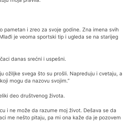
uju moja pravila.”
no pametan i zreo za svoje godine. Zna imena svih
ađi je veoma sportski tip i ugleda se na starijeg
čaci danas srećni i uspešni.
 ožiljke svega što su prošli. Napreduju i cvetaju, a
 koji mogu da nazovu svojim.”
veliki deo društvenog života.
ecu i ne može da razume moj život. Dešava se da
aci me nešto pitaju, pa mi ona kaže da je pozovem