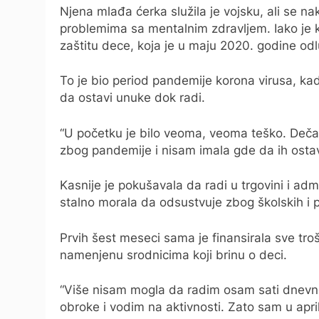
Njena mlađa ćerka služila je vojsku, ali se na
problemima sa mentalnim zdravljem. Iako je ka
zaštitu dece, koja je u maju 2020. godine od
To je bio period pandemije korona virusa, kad
da ostavi unuke dok radi.
“U početku je bilo veoma, veoma teško. Dečac
zbog pandemije i nisam imala gde da ih ost
Kasnije je pokušavala da radi u trgovini i admin
stalno morala da odsustvuje zbog školskih i 
Prvih šest meseci sama je finansirala sve tro
namenjenu srodnicima koji brinu o deci.
“Više nisam mogla da radim osam sati dnevno
obroke i vodim na aktivnosti. Zato sam u apr