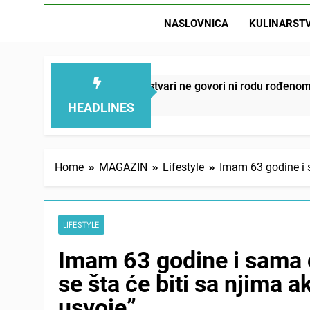
NASLOVNICA
KULINARST
D
ju – ove 4 stvari ne govori ni rodu rođenom
On
12
HEADLINES
Home
MAGAZIN
Lifestyle
Imam 63 godine i 
LIFESTYLE
Imam 63 godine i sama 
se šta će biti sa njima 
usvoje”