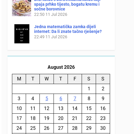
spaja prhko tijesto, bogatu kremu i
sočne borovnice
22:50
11 Jul 2026
Jedna matematička zamka dijeli
internet: Da li znate tačno rješenje?
22:49
11 Jul 2026
August 2026
M
T
W
T
F
S
S
1
2
3
4
5
6
7
8
9
10
11
12
13
14
15
16
17
18
19
20
21
22
23
24
25
26
27
28
29
30