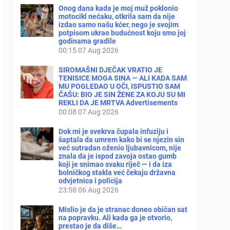
Onog dana kada je moj muž poklonio
motocikl nećaku, otkrila sam da nije
izdao samo našu kćer, nego je svojim
potpisom ukrao budućnost koju smo joj
godinama gradile
00:15
07 Aug 2026
SIROMAŠNI DJEČAK VRATIO JE
TENISICE MOGA SINA — ALI KADA SAM
MU POGLEDAO U OČI, ISPUSTIO SAM
ČAŠU: BIO JE SIN ŽENE ZA KOJU SU MI
REKLI DA JE MRTVA Advertisements
00:08
07 Aug 2026
Dok mi je svekrva čupala infuziju i
šaptala da umrem kako bi se njezin sin
već sutradan oženio ljubavnicom, nije
znala da je ispod zavoja ostao gumb
koji je snimao svaku riječ — i da iza
bolničkog stakla već čekaju državna
odvjetnica i policija
23:58
06 Aug 2026
Mislio je da je stranac doneo običan sat
na popravku. Ali kada ga je otvorio,
prestao je da diše…