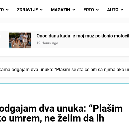
Onog dana kada je moj muž poklonio motocikl nećaku, otkrila sam 
VO
ZDRAVLJE
MAGAZIN
FOTO
AUTO
svojim potpisom ukrao bud
SIROMAŠNI DJEČAK VRATIO JE TENISICE MOGA SINA — ALI KADA
SAM ČAŠU: BIO JE SIN ŽENE ZA KOJU SU M
ok mi je svekrva čupala infuziju i šaptala da umrem kako bi se njez
og dana kada je moj muž poklonio motocikl nećaku, otkrila sa
nije znala da je ispod zavoja ostao gumb koji je snimao svaku riječ
 Hours Ago
sama odgajam dva unuka: “Plašim se šta će biti sa njima ako u
odgajam dva unuka: “Plašim
ako umrem, ne želim da ih