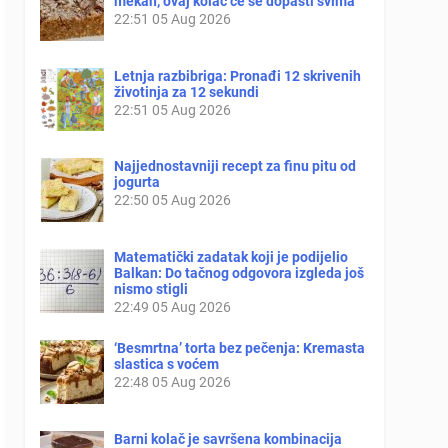
mekan, ovaj kolač će se dopasti svima
22:51
05 Aug 2026
Letnja razbibriga: Pronađi 12 skrivenih
životinja za 12 sekundi
22:51
05 Aug 2026
Najjednostavniji recept za finu pitu od
jogurta
22:50
05 Aug 2026
Matematički zadatak koji je podijelio
Balkan: Do tačnog odgovora izgleda još
nismo stigli
22:49
05 Aug 2026
‘Besmrtna’ torta bez pečenja: Kremasta
slastica s voćem
22:48
05 Aug 2026
Barni kolač je savršena kombinacija