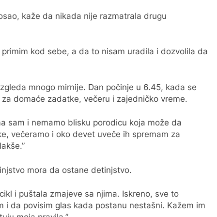
 posao, kaže da nikada nije razmatrala drugu
rimim kod sebe, a da to nisam uradila i dozvolila da
zgleda mnogo mirnije. Dan počinje u 6.45, kada se
 za domaće zadatke, večeru i zajedničko vreme.
ma sam i nemamo blisku porodicu koja može da
e, večeramo i oko devet uveče ih spremam za
lakše.”
tinjstvo mora da ostane detinjstvo.
ikl i puštala zmajeve sa njima. Iskreno, sve to
 i da povisim glas kada postanu nestašni. Kažem im