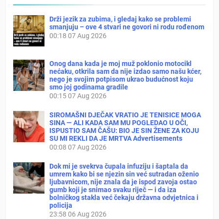
Drži jezik za zubima, i gledaj kako se problemi
smanjuju – ove 4 stvari ne govori ni rodu rođenom
00:18
07 Aug 2026
Onog dana kada je moj muž poklonio motocikl
nećaku, otkrila sam da nije izdao samo našu kćer,
nego je svojim potpisom ukrao budućnost koju
smo joj godinama gradile
00:15
07 Aug 2026
SIROMAŠNI DJEČAK VRATIO JE TENISICE MOGA
SINA — ALI KADA SAM MU POGLEDAO U OČI,
ISPUSTIO SAM ČAŠU: BIO JE SIN ŽENE ZA KOJU
SU MI REKLI DA JE MRTVA Advertisements
00:08
07 Aug 2026
Dok mi je svekrva čupala infuziju i šaptala da
umrem kako bi se njezin sin već sutradan oženio
ljubavnicom, nije znala da je ispod zavoja ostao
gumb koji je snimao svaku riječ — i da iza
bolničkog stakla već čekaju državna odvjetnica i
policija
23:58
06 Aug 2026