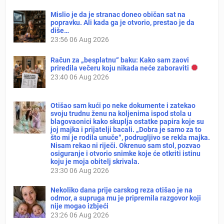
Mislio je da je stranac doneo običan sat na
popravku. Ali kada ga je otvorio, prestao je da
diše…
23:56
06 Aug 2026
Račun za „besplatnu“ baku: Kako sam zaovi
priredila večeru koju nikada neće zaboraviti
23:40
06 Aug 2026
Otišao sam kući po neke dokumente i zatekao
svoju trudnu ženu na koljenima ispod stola u
blagovaonici kako skuplja ostatke papira koje su
joj majka i prijatelji bacali. „Dobra je samo za to
što mi je rodila unuče“, podrugljivo se rekla majka.
Nisam rekao ni riječi. Okrenuo sam stol, pozvao
osiguranje i otvorio snimke koje će otkriti istinu
koju je moja obitelj skrivala.
23:30
06 Aug 2026
Nekoliko dana prije carskog reza otišao je na
odmor, a supruga mu je pripremila razgovor koji
nije mogao izbjeći
23:26
06 Aug 2026