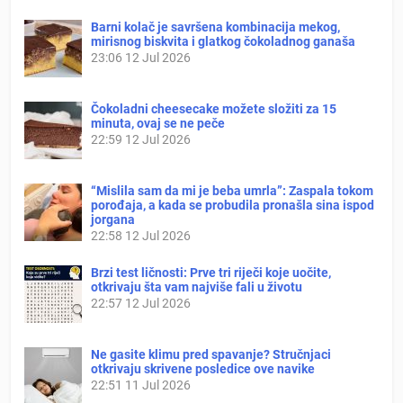
Barni kolač je savršena kombinacija mekog,
mirisnog biskvita i glatkog čokoladnog ganaša
23:06
12 Jul 2026
Čokoladni cheesecake možete složiti za 15
minuta, ovaj se ne peče
22:59
12 Jul 2026
“Mislila sam da mi je beba umrla”: Zaspala tokom
porođaja, a kada se probudila pronašla sina ispod
jorgana
22:58
12 Jul 2026
Brzi test ličnosti: Prve tri riječi koje uočite,
otkrivaju šta vam najviše fali u životu
22:57
12 Jul 2026
Ne gasite klimu pred spavanje? Stručnjaci
otkrivaju skrivene posledice ove navike
22:51
11 Jul 2026