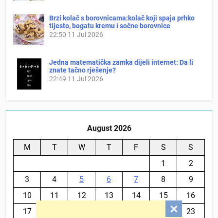
Brzi kolač s borovnicama:kolač koji spaja prhko
tijesto, bogatu kremu i sočne borovnice
22:50
11 Jul 2026
Jedna matematička zamka dijeli internet: Da li
znate tačno rješenje?
22:49
11 Jul 2026
August 2026
M
T
W
T
F
S
S
1
2
3
4
5
6
7
8
9
10
11
12
13
14
15
16
17
18
19
20
21
22
23