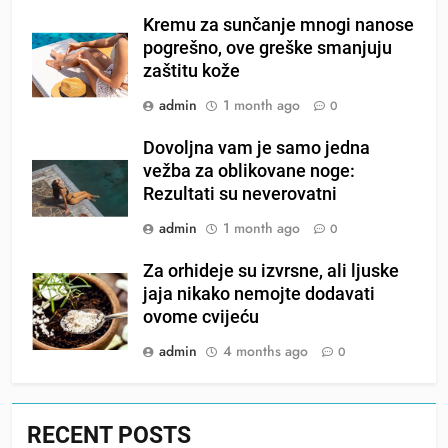
Kremu za sunčanje mnogi nanose
pogrešno, ove greške smanjuju
zaštitu kože
admin
1 month ago
0
Dovoljna vam je samo jedna
vežba za oblikovane noge:
Rezultati su neverovatni
admin
1 month ago
0
Za orhideje su izvrsne, ali ljuske
jaja nikako nemojte dodavati
ovome cvijeću
admin
4 months ago
0
RECENT POSTS