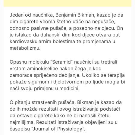
Jedan od naučnika, Benjamin Bikman, kazao je da
dim cigarete veoma štetno utiče na nepušače,
odnosno pasivne pušače, a posebno na djecu. On
je istakao da duhanski dim kod djece otvara put
kardiovaskularnim bolestima te promjenama u
metabolizmu.
Opasnu molekulu “Seramid” naučnici su tretirali
vrstom aminokiseline nakon čega je kod
zamoraca spriječeno debljanje. Ukoliko se terapija
pokaže sigurnom i djelotvornom po ljude mogla bi
naći svoju primjenu u medicini.
O pitanju strastvenih pušača, Bikman je kazao da
će ih možda rezultati ovog istraživanja podstaći
da ostave cigarete kako ne bi nanosili štetu
najmilijima. Rezultati istraživanja objavljeni su u
časopisu “Journal of Physiology”.