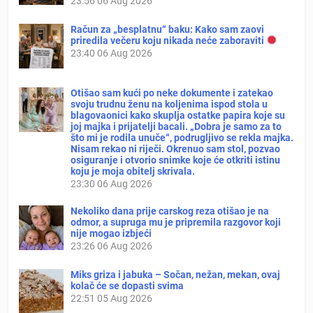
23:56
06 Aug 2026
Račun za „besplatnu“ baku: Kako sam zaovi
priredila večeru koju nikada neće zaboraviti
23:40
06 Aug 2026
Otišao sam kući po neke dokumente i zatekao
svoju trudnu ženu na koljenima ispod stola u
blagovaonici kako skuplja ostatke papira koje su
joj majka i prijatelji bacali. „Dobra je samo za to
što mi je rodila unuče“, podrugljivo se rekla majka.
Nisam rekao ni riječi. Okrenuo sam stol, pozvao
osiguranje i otvorio snimke koje će otkriti istinu
koju je moja obitelj skrivala.
23:30
06 Aug 2026
Nekoliko dana prije carskog reza otišao je na
odmor, a supruga mu je pripremila razgovor koji
nije mogao izbjeći
23:26
06 Aug 2026
Miks griza i jabuka – Sočan, nežan, mekan, ovaj
kolač će se dopasti svima
22:51
05 Aug 2026