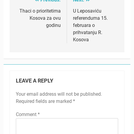
Post
navigation
Thaci o prioritetima
U Leposaviću
Kosova za ovu
referenduma 15.
godinu
februara o
prihvatanju R.
Kosova
LEAVE A REPLY
Your email address will not be published.
Required fields are marked
*
Comment
*