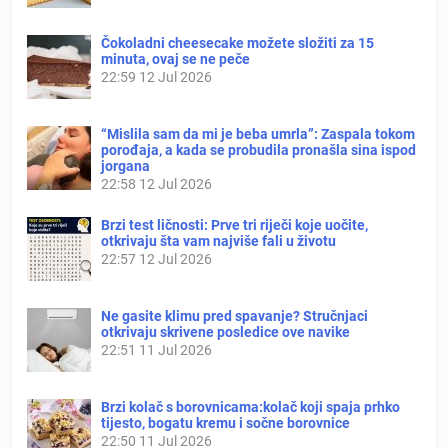
Čokoladni cheesecake možete složiti za 15
minuta, ovaj se ne peče
22:59
12 Jul 2026
“Mislila sam da mi je beba umrla”: Zaspala tokom
porođaja, a kada se probudila pronašla sina ispod
jorgana
22:58
12 Jul 2026
Brzi test ličnosti: Prve tri riječi koje uočite,
otkrivaju šta vam najviše fali u životu
22:57
12 Jul 2026
Ne gasite klimu pred spavanje? Stručnjaci
otkrivaju skrivene posledice ove navike
22:51
11 Jul 2026
Brzi kolač s borovnicama:kolač koji spaja prhko
tijesto, bogatu kremu i sočne borovnice
22:50
11 Jul 2026