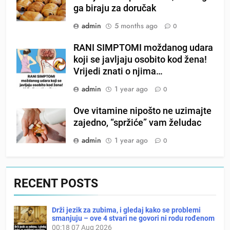
ga biraju za doručak
admin
5 months ago
0
RANI SIMPTOMI moždanog udara
koji se javljaju osobito kod žena!
Vrijedi znati o njima…
admin
1 year ago
0
Ove vitamine nipošto ne uzimajte
zajedno, “spržiće” vam želudac
admin
1 year ago
0
RECENT POSTS
Drži jezik za zubima, i gledaj kako se problemi
smanjuju – ove 4 stvari ne govori ni rodu rođenom
00:18
07 Aug 2026