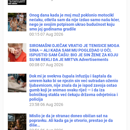
Onog dana kada je moj muž poklonio motocikl
nećaku, otkrila sam da nije izdao samo našu kćer,
nego je svojim potpisom ukrao budućnost koju
smo joj godinama gradile
00:15
07 Aug 2026
SIROMAŠNI DJEČAK VRATIO JE TENISICE MOGA
SINA — ALI KADA SAM MU POGLEDAO U OČI,
ISPUSTIO SAM ČAŠU: BIO JE SIN ŽENE ZA KOJU
SU MI REKLI DA JE MRTVA Advertisements
00:08
07 Aug 2026
Dok mi je svekrva čupala infuziju i šaptala da
umrem kako bi se njezin sin već sutradan oženio
ljubavnicom, nije znala da je ispod zavoja ostao
gumb koji je snimao svaku riječ — i da iza
bolničkog stakla već čekaju državna odvjetnica i
policija
23:58
06 Aug 2026
Mislio je da je stranac doneo običan sat na
popravku. Ali kada ga je otvorio, prestao je da
diše…