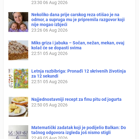
23:30
06 Aug 2026
Nekoliko dana prije carskog reza otišao je na
odmor, a supruga mu je pripremila razgovor koji
nije mogao izbjeći
23:26
06 Aug 2026
Miks griza i jabuka – Sočan, nežan, mekan, ovaj
kolač će se dopasti svima
22:51
05 Aug 2026
Letnja razbibriga: Pronađi 12 skrivenih životinja
za 12 sekundi
22:51
05 Aug 2026
Najjednostavniji recept za finu pitu od jogurta
22:50
05 Aug 2026
Matematički zadatak koji je podijelio Balkan: Do
tačnog odgovora izgleda još nismo stigli
22:49
05 Aug 2026