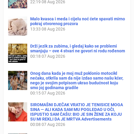
22:19
08 Aug 2026
Malo kvasca i meda i cijelu noć ćete spavati mirno
pokraj otvorenog prozora
13:33
08 Aug 2026
Drži jezik za zubima, i gledaj kako se problemi
smanjuju – ove 4 stvari ne govori ni rodu rođenom
00:18
07 Aug 2026
Onog dana kada je moj muž poklonio motocikl
nećaku, otkrila sam da nije izdao samo našu kćer,
nego je svojim potpisom ukrao budućnost koju
smo joj godinama gradile
00:15
07 Aug 2026
SIROMAŠNI DJEČAK VRATIO JE TENISICE MOGA
SINA — ALI KADA SAM MU POGLEDAO U OČI,
ISPUSTIO SAM ČAŠU: BIO JE SIN ŽENE ZA KOJU
SU MI REKLI DA JE MRTVA Advertisements
00:08
07 Aug 2026