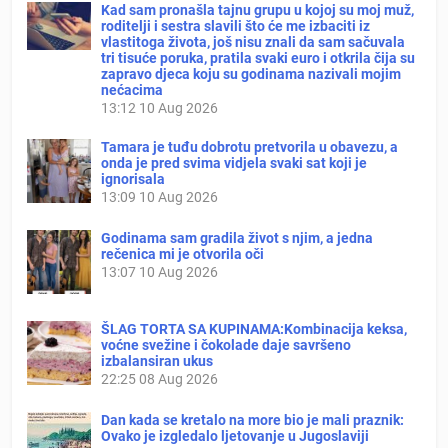
Kad sam pronašla tajnu grupu u kojoj su moj muž,
roditelji i sestra slavili što će me izbaciti iz
vlastitoga života, još nisu znali da sam sačuvala
tri tisuće poruka, pratila svaki euro i otkrila čija su
zapravo djeca koju su godinama nazivali mojim
nećacima
13:12
10 Aug 2026
Tamara je tuđu dobrotu pretvorila u obavezu, a
onda je pred svima vidjela svaki sat koji je
ignorisala
13:09
10 Aug 2026
Godinama sam gradila život s njim, a jedna
rečenica mi je otvorila oči
13:07
10 Aug 2026
ŠLAG TORTA SA KUPINAMA:Kombinacija keksa,
voćne svežine i čokolade daje savršeno
izbalansiran ukus
22:25
08 Aug 2026
Dan kada se kretalo na more bio je mali praznik:
Ovako je izgledalo ljetovanje u Jugoslaviji