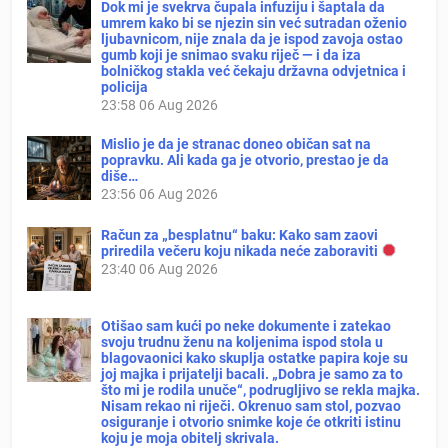
Dok mi je svekrva čupala infuziju i šaptala da
umrem kako bi se njezin sin već sutradan oženio
ljubavnicom, nije znala da je ispod zavoja ostao
gumb koji je snimao svaku riječ — i da iza
bolničkog stakla već čekaju državna odvjetnica i
policija
23:58
06 Aug 2026
Mislio je da je stranac doneo običan sat na
popravku. Ali kada ga je otvorio, prestao je da
diše…
23:56
06 Aug 2026
Račun za „besplatnu“ baku: Kako sam zaovi
priredila večeru koju nikada neće zaboraviti
23:40
06 Aug 2026
Otišao sam kući po neke dokumente i zatekao
svoju trudnu ženu na koljenima ispod stola u
blagovaonici kako skuplja ostatke papira koje su
joj majka i prijatelji bacali. „Dobra je samo za to
što mi je rodila unuče“, podrugljivo se rekla majka.
Nisam rekao ni riječi. Okrenuo sam stol, pozvao
osiguranje i otvorio snimke koje će otkriti istinu
koju je moja obitelj skrivala.