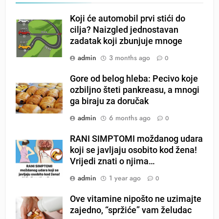
Koji će automobil prvi stići do
cilja? Naizgled jednostavan
zadatak koji zbunjuje mnoge
admin
3 months ago
0
Gore od belog hleba: Pecivo koje
ozbiljno šteti pankreasu, a mnogi
ga biraju za doručak
admin
6 months ago
0
RANI SIMPTOMI moždanog udara
koji se javljaju osobito kod žena!
Vrijedi znati o njima…
admin
1 year ago
0
Ove vitamine nipošto ne uzimajte
zajedno, “spržiće” vam želudac