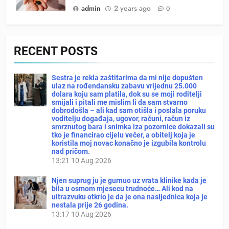
admin
2 years ago
0
RECENT POSTS
Sestra je rekla zaštitarima da mi nije dopušten
ulaz na rođendansku zabavu vrijednu 25.000
dolara koju sam platila, dok su se moji roditelji
smijali i pitali me mislim li da sam stvarno
dobrodošla – ali kad sam otišla i poslala poruku
voditelju događaja, ugovor, računi, račun iz
smrznutog bara i snimka iza pozornice dokazali su
tko je financirao cijelu večer, a obitelj koja je
koristila moj novac konačno je izgubila kontrolu
nad pričom.
13:21
10 Aug 2026
Njen suprug ju je gurnuo uz vrata klinike kada je
bila u osmom mjesecu trudnoće… Ali kod na
ultrazvuku otkrio je da je ona nasljednica koja je
nestala prije 26 godina.
13:17
10 Aug 2026