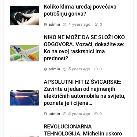
Koliko klima-uređaj povećava
potrošnju goriva?
admin
4 years ago
0
NIKO NE MOŽE DA SE SLOŽI OKO
ODGOVORA. Vozači, dokažite se:
Ko na ovoj raskrsnici ima
prednost?
admin
5 years ago
0
APSOLUTNI HIT IZ ŠVICARSKE:
Zavirite u jedan od najmanjih
električnih automobila na svijetu,
poznata je i cijena…
admin
5 years ago
0
REVOLUCIONARNA
TEHNOLOGIJA: Michelin uskoro