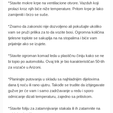
*Stavite mokre krpe na ventilacione otvore. Vazduh koji
prolazi kroz njih biće niže temperature. Pritom krpe je lako
zamijeniti i brzo se suše.
*Znamo da zakonski nije dozvoljeno ali pokušajte ukoliko
vam se pruži prilika za to da vozite bosi. Ogromna količina
tjelesne toplote se sakuplja na na stopalima i biće vam
prijatnije ako se izujete.
*Stavite ogroman komad leda u plastičnu činiju kako se ne
bi topio po automobilu. Ovaj trik je bio karakterističan 50-tih
za vozače u Arizoni.
*Planirajte putovanja u skladu sa najhladnijim dijelovima
dana tj noću ili rano ujutru. Takođe se trudite da izbjegavate
gužve jer će vam i samo zadržavanje u redu i sporo
odmicanje dizati temperaturu, zajedno sa pritiskom.
*Stavite foliju za zatamnjivanje stakala ili ih zatamnite na