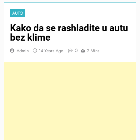
AUTO
Kako da se rashladite u autu
bez klime
0
Admin
14 Years Ago
2 Mins