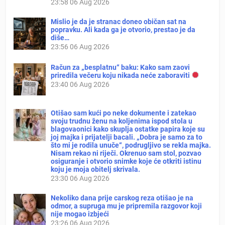
23:58
06 Aug 2026
Mislio je da je stranac doneo običan sat na
popravku. Ali kada ga je otvorio, prestao je da
diše…
23:56
06 Aug 2026
Račun za „besplatnu“ baku: Kako sam zaovi
priredila večeru koju nikada neće zaboraviti
23:40
06 Aug 2026
Otišao sam kući po neke dokumente i zatekao
svoju trudnu ženu na koljenima ispod stola u
blagovaonici kako skuplja ostatke papira koje su
joj majka i prijatelji bacali. „Dobra je samo za to
što mi je rodila unuče“, podrugljivo se rekla majka.
Nisam rekao ni riječi. Okrenuo sam stol, pozvao
osiguranje i otvorio snimke koje će otkriti istinu
koju je moja obitelj skrivala.
23:30
06 Aug 2026
Nekoliko dana prije carskog reza otišao je na
odmor, a supruga mu je pripremila razgovor koji
nije mogao izbjeći
23:26
06 Aug 2026