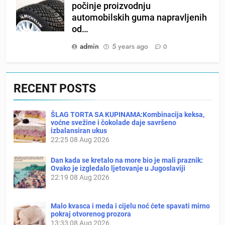
počinje proizvodnju
automobilskih guma napravljenih
od…
admin
5 years ago
0
RECENT POSTS
ŠLAG TORTA SA KUPINAMA:Kombinacija keksa,
voćne svežine i čokolade daje savršeno
izbalansiran ukus
22:25
08 Aug 2026
Dan kada se kretalo na more bio je mali praznik:
Ovako je izgledalo ljetovanje u Jugoslaviji
22:19
08 Aug 2026
Malo kvasca i meda i cijelu noć ćete spavati mirno
pokraj otvorenog prozora
13:33
08 Aug 2026