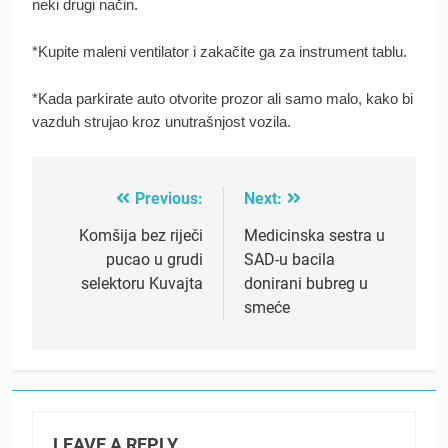
neki drugi način.
*Kupite maleni ventilator i zakačite ga za instrument tablu.
*Kada parkirate auto otvorite prozor ali samo malo, kako bi
vazduh strujao kroz unutrašnjost vozila.
Previous:
Next:
Post
navigation
Komšija bez riječi
Medicinska sestra u
pucao u grudi
SAD-u bacila
selektoru Kuvajta
donirani bubreg u
smeće
LEAVE A REPLY