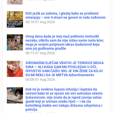
Drži jezik za zubima, i gledaj kako se problemi
smanjuju – ove 4 stvari ne govori ni rodu rođenom
00:18
07 Aug 2026
Onog dana kada je moj muž poklonio motocikl
nećaku, otkrila sam da nije izdao samo našu kćer,
nego je svojim potpisom ukrao budućnost koju
smo joj godinama gradile
00:15
07 Aug 2026
SIROMAŠNI DJEČAK VRATIO JE TENISICE MOGA
SINA — ALI KADA SAM MU POGLEDAO U OČI,
ISPUSTIO SAM ČAŠU: BIO JE SIN ŽENE ZA KOJU
SU MI REKLI DA JE MRTVA Advertisements
00:08
07 Aug 2026
Dok mi je svekrva čupala infuziju i šaptala da
umrem kako bi se njezin sin već sutradan oženio
ljubavnicom, nije znala da je ispod zavoja ostao
gumb koji je snimao svaku riječ — i da iza
bolničkog stakla već čekaju državna odvjetnica i
policija