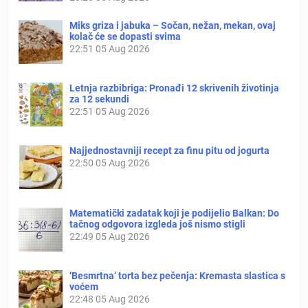
Miks griza i jabuka – Sočan, nežan, mekan, ovaj
kolač će se dopasti svima
22:51
05 Aug 2026
Letnja razbibriga: Pronađi 12 skrivenih životinja
za 12 sekundi
22:51
05 Aug 2026
Najjednostavniji recept za finu pitu od jogurta
22:50
05 Aug 2026
Matematički zadatak koji je podijelio Balkan: Do
tačnog odgovora izgleda još nismo stigli
22:49
05 Aug 2026
‘Besmrtna’ torta bez pečenja: Kremasta slastica s
voćem
22:48
05 Aug 2026