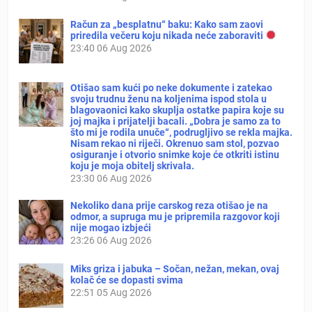
Račun za „besplatnu“ baku: Kako sam zaovi
priredila večeru koju nikada neće zaboraviti
23:40
06 Aug 2026
Otišao sam kući po neke dokumente i zatekao
svoju trudnu ženu na koljenima ispod stola u
blagovaonici kako skuplja ostatke papira koje su
joj majka i prijatelji bacali. „Dobra je samo za to
što mi je rodila unuče“, podrugljivo se rekla majka.
Nisam rekao ni riječi. Okrenuo sam stol, pozvao
osiguranje i otvorio snimke koje će otkriti istinu
koju je moja obitelj skrivala.
23:30
06 Aug 2026
Nekoliko dana prije carskog reza otišao je na
odmor, a supruga mu je pripremila razgovor koji
nije mogao izbjeći
23:26
06 Aug 2026
Miks griza i jabuka – Sočan, nežan, mekan, ovaj
kolač će se dopasti svima
22:51
05 Aug 2026