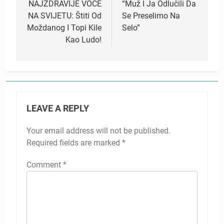
navigation
NAJZDRAVIJE VOĆE
“Muž I Ja Odlučili Da
NA SVIJETU: Štiti Od
Se Preselimo Na
Moždanog I Topi Kile
Selo”
Kao Ludo!
LEAVE A REPLY
Your email address will not be published.
Required fields are marked
*
Comment
*