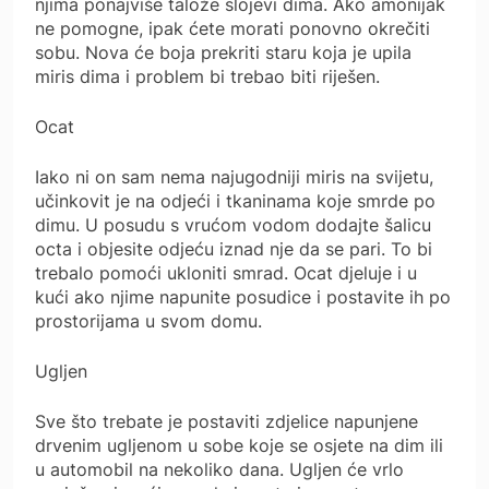
njima ponajviše talože slojevi dima. Ako amonijak
ne pomogne, ipak ćete morati ponovno okrečiti
sobu. Nova će boja prekriti staru koja je upila
miris dima i problem bi trebao biti riješen.
Ocat
Iako ni on sam nema najugodniji miris na svijetu,
učinkovit je na odjeći i tkaninama koje smrde po
dimu. U posudu s vrućom vodom dodajte šalicu
octa i objesite odjeću iznad nje da se pari. To bi
trebalo pomoći ukloniti smrad. Ocat djeluje i u
kući ako njime napunite posudice i postavite ih po
prostorijama u svom domu.
Ugljen
Sve što trebate je postaviti zdjelice napunjene
drvenim ugljenom u sobe koje se osjete na dim ili
u automobil na nekoliko dana. Ugljen će vrlo