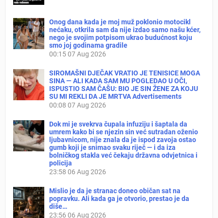
Onog dana kada je moj muž poklonio motocikl
nećaku, otkrila sam da nije izdao samo našu kćer,
nego je svojim potpisom ukrao budućnost koju
smo joj godinama gradile
00:15
07 Aug 2026
SIROMAŠNI DJEČAK VRATIO JE TENISICE MOGA
SINA — ALI KADA SAM MU POGLEDAO U OČI,
ISPUSTIO SAM ČAŠU: BIO JE SIN ŽENE ZA KOJU
SU MI REKLI DA JE MRTVA Advertisements
00:08
07 Aug 2026
Dok mi je svekrva čupala infuziju i šaptala da
umrem kako bi se njezin sin već sutradan oženio
ljubavnicom, nije znala da je ispod zavoja ostao
gumb koji je snimao svaku riječ — i da iza
bolničkog stakla već čekaju državna odvjetnica i
policija
23:58
06 Aug 2026
Mislio je da je stranac doneo običan sat na
popravku. Ali kada ga je otvorio, prestao je da
diše…
23:56
06 Aug 2026