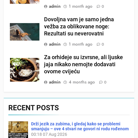
admin
1 month ago
0
Dovoljna vam je samo jedna
vežba za oblikovane noge:
Rezultati su neverovatni
admin
1 month ago
0
Za orhideje su izvrsne, ali ljuske
jaja nikako nemojte dodavati
ovome cvijeću
admin
4 months ago
0
RECENT POSTS
Drži jezik za zubima, i gledaj kako se problemi
smanjuju – ove 4 stvari ne govori ni rodu rođenom
00:18
07 Aug 2026