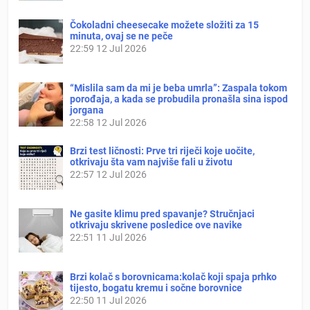
Čokoladni cheesecake možete složiti za 15
minuta, ovaj se ne peče
22:59
12 Jul 2026
“Mislila sam da mi je beba umrla”: Zaspala tokom
porođaja, a kada se probudila pronašla sina ispod
jorgana
22:58
12 Jul 2026
Brzi test ličnosti: Prve tri riječi koje uočite,
otkrivaju šta vam najviše fali u životu
22:57
12 Jul 2026
Ne gasite klimu pred spavanje? Stručnjaci
otkrivaju skrivene posledice ove navike
22:51
11 Jul 2026
Brzi kolač s borovnicama:kolač koji spaja prhko
tijesto, bogatu kremu i sočne borovnice
22:50
11 Jul 2026