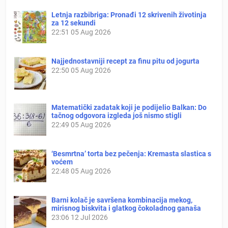
Letnja razbibriga: Pronađi 12 skrivenih životinja
za 12 sekundi
22:51
05 Aug 2026
Najjednostavniji recept za finu pitu od jogurta
22:50
05 Aug 2026
Matematički zadatak koji je podijelio Balkan: Do
tačnog odgovora izgleda još nismo stigli
22:49
05 Aug 2026
‘Besmrtna’ torta bez pečenja: Kremasta slastica s
voćem
22:48
05 Aug 2026
Barni kolač je savršena kombinacija mekog,
mirisnog biskvita i glatkog čokoladnog ganaša
23:06
12 Jul 2026