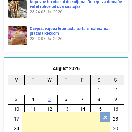
Kupovne im nisu ni do koljena: Recept za domaće
vafel rolice od dva sastojka
23:24
08 Jul 2026
Osvježavajuća kremasta torta s malinama i
plazma keksom
23:23
08 Jul 2026
August 2026
M
T
W
T
F
S
S
1
2
3
4
5
6
7
8
9
10
11
12
13
14
15
16
17
18
19
20
21
22
23
24
25
26
27
28
29
30