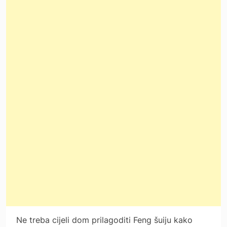
Ne treba cijeli dom prilagoditi Feng šuiju kako