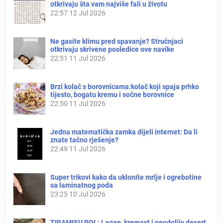
otkrivaju šta vam najviše fali u životu
22:57
12 Jul 2026
Ne gasite klimu pred spavanje? Stručnjaci
otkrivaju skrivene posledice ove navike
22:51
11 Jul 2026
Brzi kolač s borovnicama:kolač koji spaja prhko
tijesto, bogatu kremu i sočne borovnice
22:50
11 Jul 2026
Jedna matematička zamka dijeli internet: Da li
znate tačno rješenje?
22:49
11 Jul 2026
Super trikovi kako da uklonite mrlje i ogrebotine
sa laminatnog poda
23:25
10 Jul 2026
TIRAMISU ROL: Lagan, kremast i neodoljiv desert