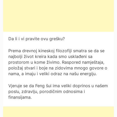
Da li i vi pravite ovu grešku?
Prema drevnoj kineskoj filozofiji smatra se da se
najbolji život kreira kada smo usklađeni sa
prostorom u kome živimo. Raspored namještaja,
položaj stvari i boje na zidovima mnogo govore o
nama, a imaju i veliki odraz na našu energiju.
Vjeruje se da Feng šui ima veliki doprinos u našem
poslu, zdravlju, porodičnim odnosima i
finansijama.