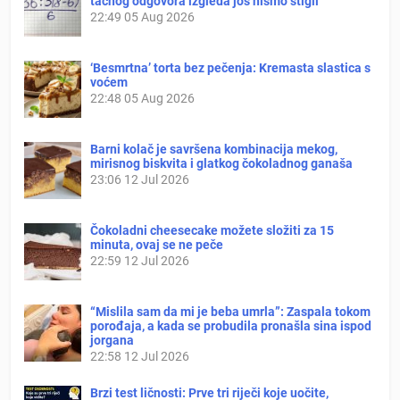
tačnog odgovora izgleda još nismo stigli
22:49
05 Aug 2026
‘Besmrtna’ torta bez pečenja: Kremasta slastica s
voćem
22:48
05 Aug 2026
Barni kolač je savršena kombinacija mekog,
mirisnog biskvita i glatkog čokoladnog ganaša
23:06
12 Jul 2026
Čokoladni cheesecake možete složiti za 15
minuta, ovaj se ne peče
22:59
12 Jul 2026
“Mislila sam da mi je beba umrla”: Zaspala tokom
porođaja, a kada se probudila pronašla sina ispod
jorgana
22:58
12 Jul 2026
Brzi test ličnosti: Prve tri riječi koje uočite,