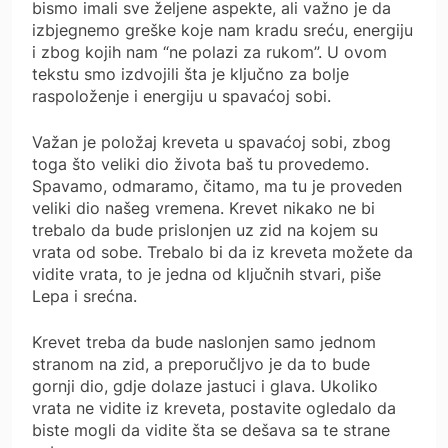
bismo imali sve željene aspekte, ali važno je da
izbjegnemo greške koje nam kradu sreću, energiju
i zbog kojih nam “ne polazi za rukom”. U ovom
tekstu smo izdvojili šta je ključno za bolje
raspoloženje i energiju u spavaćoj sobi.
Važan je položaj kreveta u spavaćoj sobi, zbog
toga što veliki dio života baš tu provedemo.
Spavamo, odmaramo, čitamo, ma tu je proveden
veliki dio našeg vremena. Krevet nikako ne bi
trebalo da bude prislonjen uz zid na kojem su
vrata od sobe. Trebalo bi da iz kreveta možete da
vidite vrata, to je jedna od ključnih stvari, piše
Lepa i srećna.
Krevet treba da bude naslonjen samo jednom
stranom na zid, a preporučljvo je da to bude
gornji dio, gdje dolaze jastuci i glava. Ukoliko
vrata ne vidite iz kreveta, postavite ogledalo da
biste mogli da vidite šta se dešava sa te strane