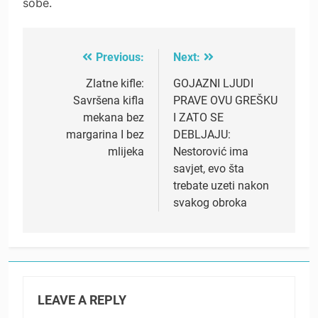
sobe.
Previous:
Next:
Post
navigation
Zlatne kifle:
GOJAZNI LJUDI
Savršena kifla
PRAVE OVU GREŠKU
mekana bez
I ZATO SE
margarina I bez
DEBLJAJU:
mlijeka
Nestorović ima
savjet, evo šta
trebate uzeti nakon
svakog obroka
LEAVE A REPLY