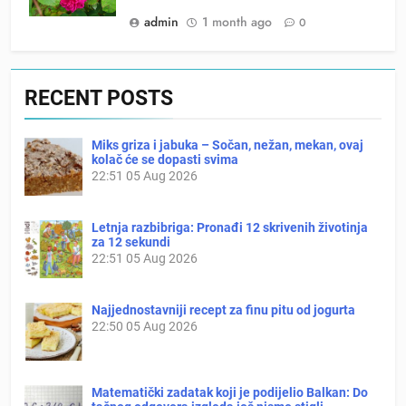
admin
1 month ago
0
RECENT POSTS
Miks griza i jabuka – Sočan, nežan, mekan, ovaj
kolač će se dopasti svima
22:51
05 Aug 2026
Letnja razbibriga: Pronađi 12 skrivenih životinja
za 12 sekundi
22:51
05 Aug 2026
Najjednostavniji recept za finu pitu od jogurta
22:50
05 Aug 2026
Matematički zadatak koji je podijelio Balkan: Do