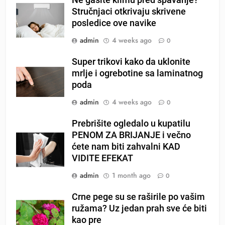
Stručnjaci otkrivaju skrivene
posledice ove navike
admin
4 weeks ago
0
Super trikovi kako da uklonite
mrlje i ogrebotine sa laminatnog
poda
admin
4 weeks ago
0
Prebrišite ogledalo u kupatilu
PENOM ZA BRIJANJE i večno
ćete nam biti zahvalni KAD
VIDITE EFEKAT
admin
1 month ago
0
Crne pege su se raširile po vašim
ružama? Uz jedan prah sve će biti
kao pre