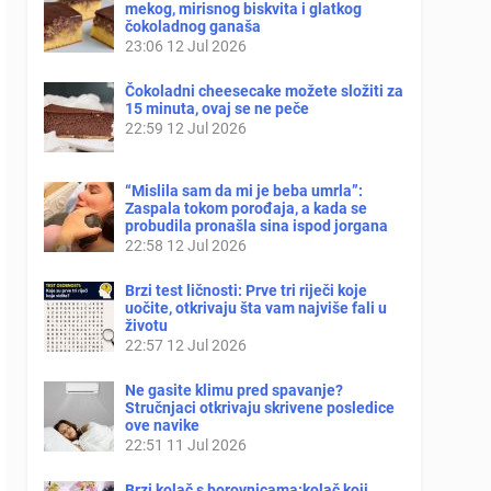
mekog, mirisnog biskvita i glatkog
čokoladnog ganaša
23:06
12 Jul 2026
Čokoladni cheesecake možete složiti za
15 minuta, ovaj se ne peče
22:59
12 Jul 2026
“Mislila sam da mi je beba umrla”:
Zaspala tokom porođaja, a kada se
probudila pronašla sina ispod jorgana
22:58
12 Jul 2026
Brzi test ličnosti: Prve tri riječi koje
uočite, otkrivaju šta vam najviše fali u
životu
22:57
12 Jul 2026
Ne gasite klimu pred spavanje?
Stručnjaci otkrivaju skrivene posledice
ove navike
22:51
11 Jul 2026
Brzi kolač s borovnicama:kolač koji