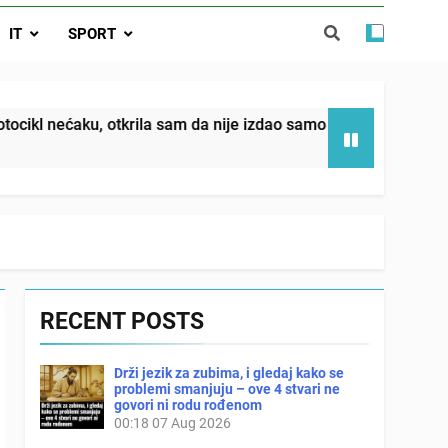
da nije izdao samo našu kćer, nego je
IT
SPORT
ućnost koju smo joj godinama gradile
 SAM MU POGLEDAO U OČI, ISPUSTIO
I REKLI DA JE MRTVA Advertisements
in sin već sutradan oženio ljubavnicom,
rila sam da nije izdao samo našu kćer, nego je svojim potpis
 — i da iza bolničkog stakla već čekaju
državna odvjetnica i policija
RECENT POSTS
Drži jezik za zubima, i gledaj kako se
problemi smanjuju – ove 4 stvari ne
govori ni rodu rođenom
00:18
07 Aug 2026