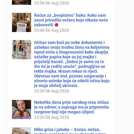
23:56
06 Aug 2026
Račun za „besplatnu“ baku: Kako sam
zaovi priredila večeru koju nikada neće
zaboraviti
23:40
06 Aug 2026
Otišao sam kući po neke dokumente i
zatekao svoju trudnu ženu na koljenima
ispod stola u blagovaonici kako skuplja
ostatke papira koje su joj majka i
prijatelji bacali. „Dobra je samo za to
što mi je rodila unuče“, podrugljivo se
rekla majka. Nisam rekao ni riječi.
Okrenuo sam stol, pozvao osiguranje i
otvorio snimke koje će otkriti istinu koju
je moja obitelj skrivala.
23:30
06 Aug 2026
Nekoliko dana prije carskog reza otišao
je na odmor, a supruga mu je pripremila
razgovor koji nije mogao izbjeći
23:26
06 Aug 2026
Miks griza i jabuka – Sočan, nežan,