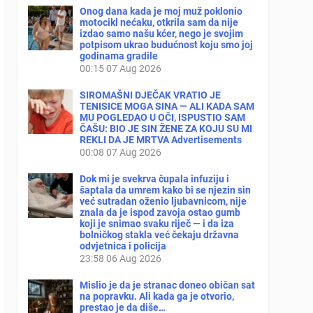
Onog dana kada je moj muž poklonio
motocikl nećaku, otkrila sam da nije
izdao samo našu kćer, nego je svojim
potpisom ukrao budućnost koju smo joj
godinama gradile
00:15
07 Aug 2026
SIROMAŠNI DJEČAK VRATIO JE
TENISICE MOGA SINA — ALI KADA SAM
MU POGLEDAO U OČI, ISPUSTIO SAM
ČAŠU: BIO JE SIN ŽENE ZA KOJU SU MI
REKLI DA JE MRTVA Advertisements
00:08
07 Aug 2026
Dok mi je svekrva čupala infuziju i
šaptala da umrem kako bi se njezin sin
već sutradan oženio ljubavnicom, nije
znala da je ispod zavoja ostao gumb
koji je snimao svaku riječ — i da iza
bolničkog stakla već čekaju državna
odvjetnica i policija
23:58
06 Aug 2026
Mislio je da je stranac doneo običan sat
na popravku. Ali kada ga je otvorio,
prestao je da diše…