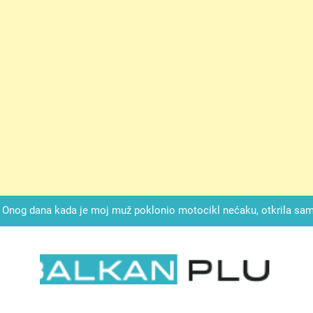
ok mi je svekrva čupala infuziju i šaptala da umrem kako bi se njez
nije znala da je ispod zavoja ostao gumb koji je snimao svaku riječ
Drži jezik za zubima, i gledaj kako se problemi smanjuju –
Onog dana kada je moj muž poklonio motocikl nećaku, otkrila sam 
svojim potpisom ukrao bud
SIROMAŠNI DJEČAK VRATIO JE TENISICE MOGA SINA — ALI KADA
SAM ČAŠU: BIO JE SIN ŽENE ZA KOJU SU M
ok mi je svekrva čupala infuziju i šaptala da umrem kako bi se njez
nije znala da je ispod zavoja ostao gumb koji je snimao svaku riječ
LKAN PLUS
Drži jezik za zubima, i gledaj kako se problemi smanjuju –