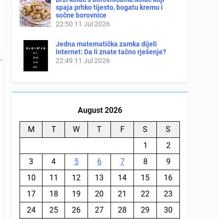
spaja prhko tijesto, bogatu kremu i
sočne borovnice
22:50
11 Jul 2026
Jedna matematička zamka dijeli
internet: Da li znate tačno rješenje?
22:49
11 Jul 2026
August 2026
M
T
W
T
F
S
S
1
2
3
4
5
6
7
8
9
10
11
12
13
14
15
16
17
18
19
20
21
22
23
24
25
26
27
28
29
30