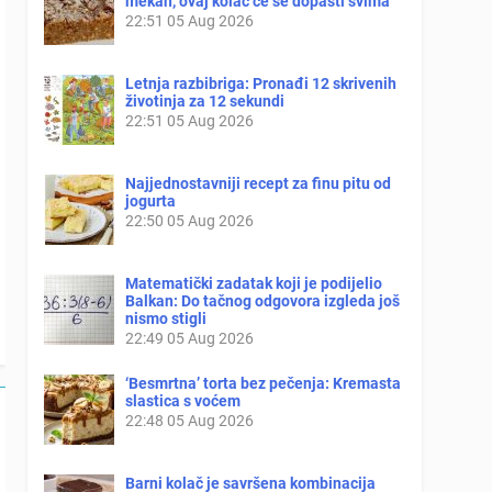
mekan, ovaj kolač će se dopasti svima
22:51
05 Aug 2026
Letnja razbibriga: Pronađi 12 skrivenih
životinja za 12 sekundi
22:51
05 Aug 2026
Najjednostavniji recept za finu pitu od
jogurta
22:50
05 Aug 2026
Matematički zadatak koji je podijelio
Balkan: Do tačnog odgovora izgleda još
nismo stigli
22:49
05 Aug 2026
‘Besmrtna’ torta bez pečenja: Kremasta
slastica s voćem
22:48
05 Aug 2026
Barni kolač je savršena kombinacija