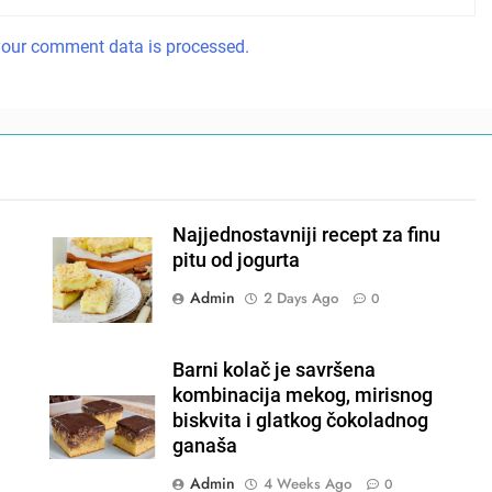
our comment data is processed.
Najjednostavniji recept za finu
pitu od jogurta
Admin
2 Days Ago
0
Barni kolač je savršena
kombinacija mekog, mirisnog
biskvita i glatkog čokoladnog
ganaša
Admin
4 Weeks Ago
0