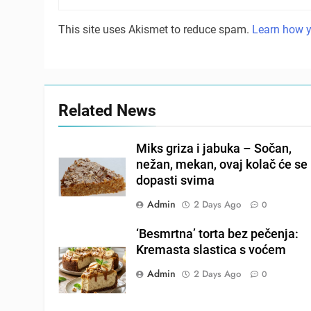
This site uses Akismet to reduce spam.
Learn how y
Related News
Miks griza i jabuka – Sočan,
nežan, mekan, ovaj kolač će se
dopasti svima
Admin
2 Days Ago
0
‘Besmrtna’ torta bez pečenja:
Kremasta slastica s voćem
Admin
2 Days Ago
0