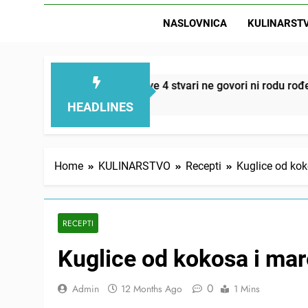
NASLOVNICA
KULINARST
D
i smanjuju – ove 4 stvari ne govori ni rodu rođenom
HEADLINES
Home
KULINARSTVO
Recepti
Kuglice od kok
RECEPTI
Kuglice od kokosa i mar
0
Admin
12 Months Ago
1 Mins