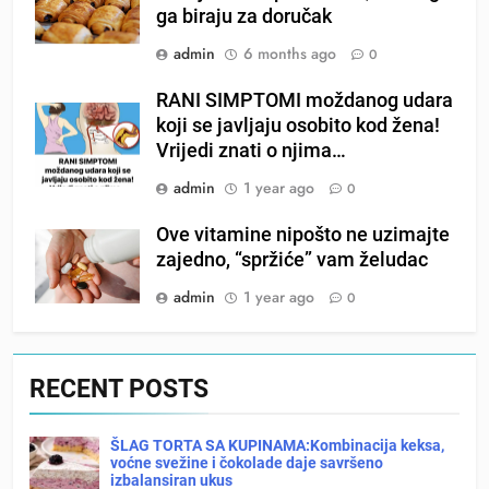
ga biraju za doručak
admin
6 months ago
0
RANI SIMPTOMI moždanog udara
koji se javljaju osobito kod žena!
Vrijedi znati o njima…
admin
1 year ago
0
Ove vitamine nipošto ne uzimajte
zajedno, “spržiće” vam želudac
admin
1 year ago
0
RECENT POSTS
ŠLAG TORTA SA KUPINAMA:Kombinacija keksa,
voćne svežine i čokolade daje savršeno
izbalansiran ukus