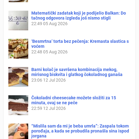
Matematički zadatak koji je podijelio Balkan: Do
tačnog odgovora izgleda još nismo stigli
22:49
05 Aug 2026
‘Besmrtna’ torta bez pečenja: Kremasta slastica s
voćem
22:48
05 Aug 2026
Barni kolač je savršena kombinacija mekog,
mirisnog biskvita i glatkog čokoladnog ganaša
23:06
12 Jul 2026
Čokoladni cheesecake možete složiti za 15
minuta, ovaj se ne peče
22:59
12 Jul 2026
“Mislila sam da mi je beba umrla”: Zaspala tokom
porođaja, a kada se probudila pronašla sina ispod
jorgana