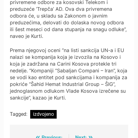
privremene odbore za kosovski Telekom i
preduzeće ‘Trepča’ AD. Ova dva privremena
odbora će, u skladu sa Zakonom o javnim
preduzećima, delovati do dolaska novog odbora
ili šest meseci od dana stupanja na snagu odluke”,
naveo je Kurti.
Prema njegovoj oceni “na listi sankcija UN-a i EU
nalazi se kompanija koja je izvozila na Kosovo i
koja je zadržana na Carini Kosova protekle tri
nedelje. “Kompaniji “Sabaljan Compani – Iran”, koja
se vodi kao entitet pod sankcijama i kompanija za
pokriće “Šahid Hemat Industrial Group – ŠIG”,
jednoglasnom odlukom Vlade Kosova izrečene su
sankcije”, kazao je Kurti.
Tagged:
izdvojeno
Previous:
Next: