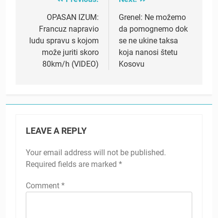
Post
navigation
OPASAN IZUM:
Grenel: Ne možemo
Francuz napravio
da pomognemo dok
ludu spravu s kojom
se ne ukine taksa
može juriti skoro
koja nanosi štetu
80km/h (VIDEO)
Kosovu
LEAVE A REPLY
Your email address will not be published.
Required fields are marked
*
Comment
*