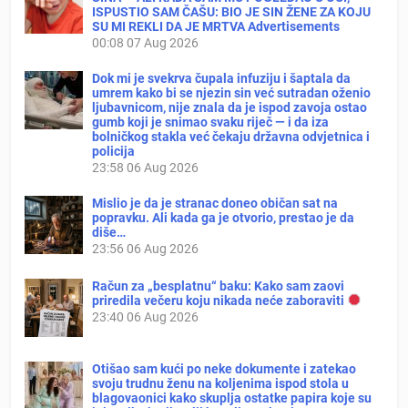
ISPUSTIO SAM ČAŠU: BIO JE SIN ŽENE ZA KOJU
SU MI REKLI DA JE MRTVA Advertisements
00:08
07 Aug 2026
Dok mi je svekrva čupala infuziju i šaptala da
umrem kako bi se njezin sin već sutradan oženio
ljubavnicom, nije znala da je ispod zavoja ostao
gumb koji je snimao svaku riječ — i da iza
bolničkog stakla već čekaju državna odvjetnica i
policija
23:58
06 Aug 2026
Mislio je da je stranac doneo običan sat na
popravku. Ali kada ga je otvorio, prestao je da
diše…
23:56
06 Aug 2026
Račun za „besplatnu“ baku: Kako sam zaovi
priredila večeru koju nikada neće zaboraviti
23:40
06 Aug 2026
Otišao sam kući po neke dokumente i zatekao
svoju trudnu ženu na koljenima ispod stola u
blagovaonici kako skuplja ostatke papira koje su