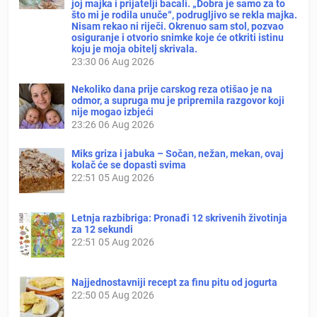
joj majka i prijatelji bacali. „Dobra je samo za to
što mi je rodila unuče“, podrugljivo se rekla majka.
Nisam rekao ni riječi. Okrenuo sam stol, pozvao
osiguranje i otvorio snimke koje će otkriti istinu
koju je moja obitelj skrivala.
23:30
06 Aug 2026
Nekoliko dana prije carskog reza otišao je na
odmor, a supruga mu je pripremila razgovor koji
nije mogao izbjeći
23:26
06 Aug 2026
Miks griza i jabuka – Sočan, nežan, mekan, ovaj
kolač će se dopasti svima
22:51
05 Aug 2026
Letnja razbibriga: Pronađi 12 skrivenih životinja
za 12 sekundi
22:51
05 Aug 2026
Najjednostavniji recept za finu pitu od jogurta
22:50
05 Aug 2026