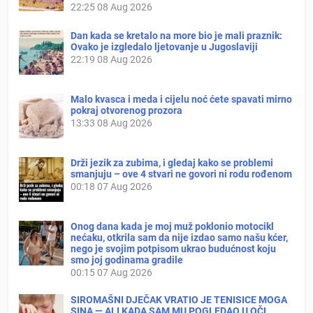
22:25
08 Aug 2026
Dan kada se kretalo na more bio je mali praznik:
Ovako je izgledalo ljetovanje u Jugoslaviji
22:19
08 Aug 2026
Malo kvasca i meda i cijelu noć ćete spavati mirno
pokraj otvorenog prozora
13:33
08 Aug 2026
Drži jezik za zubima, i gledaj kako se problemi
smanjuju – ove 4 stvari ne govori ni rodu rođenom
00:18
07 Aug 2026
Onog dana kada je moj muž poklonio motocikl
nećaku, otkrila sam da nije izdao samo našu kćer,
nego je svojim potpisom ukrao budućnost koju
smo joj godinama gradile
00:15
07 Aug 2026
SIROMAŠNI DJEČAK VRATIO JE TENISICE MOGA
SINA — ALI KADA SAM MU POGLEDAO U OČI,