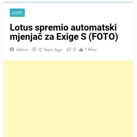
AUTO
Lotus spremio automatski
mjenjač za Exige S (FOTO)
0
Admin
12 Years Ago
1 Mins