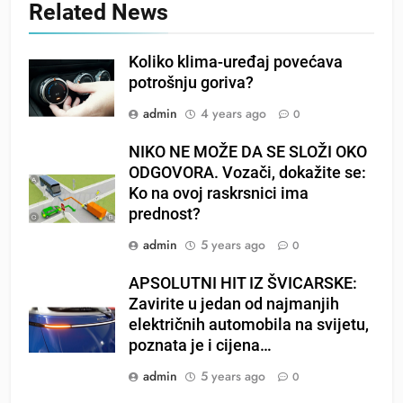
Related News
Koliko klima-uređaj povećava
potrošnju goriva?
admin
4 years ago
0
NIKO NE MOŽE DA SE SLOŽI OKO
ODGOVORA. Vozači, dokažite se:
Ko na ovoj raskrsnici ima
prednost?
admin
5 years ago
0
APSOLUTNI HIT IZ ŠVICARSKE:
Zavirite u jedan od najmanjih
električnih automobila na svijetu,
poznata je i cijena…
admin
5 years ago
0