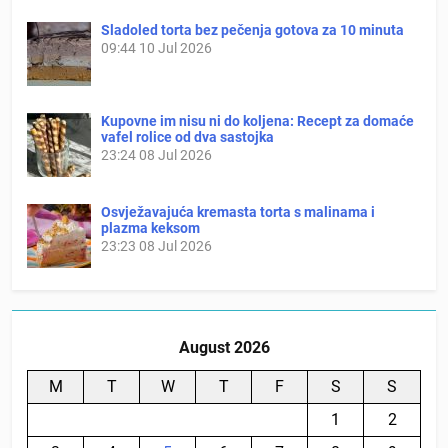
Sladoled torta bez pečenja gotova za 10 minuta
09:44
10 Jul 2026
Kupovne im nisu ni do koljena: Recept za domaće
vafel rolice od dva sastojka
23:24
08 Jul 2026
Osvježavajuća kremasta torta s malinama i
plazma keksom
23:23
08 Jul 2026
August 2026
M
T
W
T
F
S
S
1
2