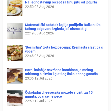
Najjednostavniji recept za finu pitu od jogurta
22:50
05 Aug 2026
Matematički zadatak koji je podijelio Balkan: Do
tačnog odgovora izgleda još nismo stigli
22:49
05 Aug 2026
‘Besmrtna’ torta bez pečenja: Kremasta slastica s
voćem
22:48
05 Aug 2026
Barni kolač je savršena kombinacija mekog,
mirisnog biskvita i glatkog čokoladnog ganaša
23:06
12 Jul 2026
Čokoladni cheesecake možete složiti za 15
minuta, ovaj se ne peče
22:59
12 Jul 2026