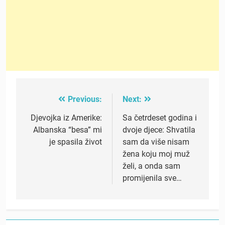
Previous:
Next:
Post
navigation
Djevojka iz Amerike:
Sa četrdeset godina i
Albanska “besa” mi
dvoje djece: Shvatila
je spasila život
sam da više nisam
žena koju moj muž
želi, a onda sam
promijenila sve…