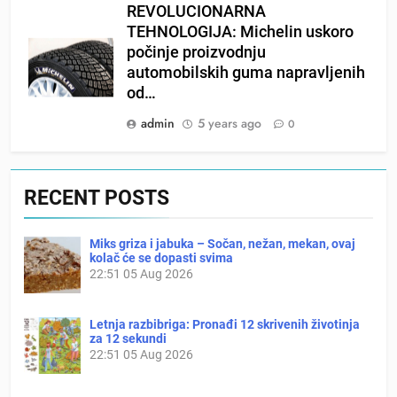
REVOLUCIONARNA
TEHNOLOGIJA: Michelin uskoro
počinje proizvodnju
automobilskih guma napravljenih
od…
admin
5 years ago
0
RECENT POSTS
Miks griza i jabuka – Sočan, nežan, mekan, ovaj
kolač će se dopasti svima
22:51
05 Aug 2026
Letnja razbibriga: Pronađi 12 skrivenih životinja
za 12 sekundi
22:51
05 Aug 2026