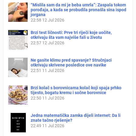
“Mislila sam da mi je beba umrla”: Zaspala tokom
porođaja, a kada se probudila pronašla sina ispod
jorgana
22:58
12 Jul 2026
Brzi test ličnosti: Prve tri riječi koje uočite,
otkrivaju šta vam najviše fali u životu
22:57
12 Jul 2026
Ne gasite klimu pred spavanje? Stručnjaci
otkrivaju skrivene posledice ove navike
22:51
11 Jul 2026
Brzi kolač s borovnicama:kolač koji spaja prhko
tijesto, bogatu kremu i sočne borovnice
22:50
11 Jul 2026
Jedna matematička zamka dijeli internet: Da li
znate tačno rješenje?
22:49
11 Jul 2026