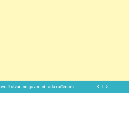
 SAM MU POGLEDAO U OČI, ISPUSTIO
I REKLI DA JE MRTVA Advertisements
spavati mirno pokraj otvorenog prozora
 ove 4 stvari ne govori ni rodu rođenom
da nije izdao samo našu kćer, nego je
ućnost koju smo joj godinama gradile
 SAM MU POGLEDAO U OČI, ISPUSTIO
I REKLI DA JE MRTVA Advertisements
spavati mirno pokraj otvorenog prozora