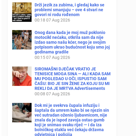
Drži jezik za zubima, i gledaj kako se
problemi smanjuju – ove 4 stvari ne
govori ni rodu rođenom
00:18
07 Aug 2026
Onog dana kada je moj muž poklonio
motocikl nećaku, otkrila sam da nije
izdao samo našu kćer, nego je svojim
potpisom ukrao budućnost koju smo joj
godinama gradile
00:15
07 Aug 2026
SIROMAŠNI DJEČAK VRATIO JE
TENISICE MOGA SINA — ALI KADA SAM
MU POGLEDAO U OČI, ISPUSTIO SAM
ČAŠU: BIO JE SIN ŽENE ZA KOJU SU MI
REKLI DA JE MRTVA Advertisements
00:08
07 Aug 2026
Dok mi je svekrva čupala infuziju i
šaptala da umrem kako bi se njezin sin
već sutradan oženio ljubavnicom, nije
znala da je ispod zavoja ostao gumb
koji je snimao svaku riječ — i da iza
bolničkog stakla već čekaju državna
odvjetnica i policija