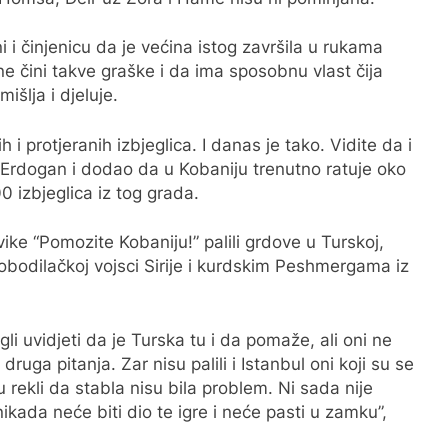
 i činjenicu da je većina istog završila u rukama
ne čini takve graške i da ima sposobnu vlast čija
išlja i djeluje.
 i protjeranih izbjeglica. I danas je tako. Vidite da i
 Erdogan i dodao da u Kobaniju trenutno ratuje oko
0 izbjeglica iz tog grada.
zvike “Pomozite Kobaniju!” palili grdove u Turskoj,
bodilačkoj vojsci Sirije i kurdskim Peshmergama iz
li uvidjeti da je Turska tu i da pomaže, ali oni ne
ruga pitanja. Zar nisu palili i Istanbul oni koji su se
 rekli da stabla nisu bila problem. Ni sada nije
ikada neće biti dio te igre i neće pasti u zamku”,