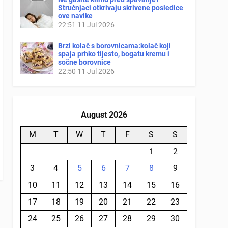
Stručnjaci otkrivaju skrivene posledice
ove navike
22:51
11 Jul 2026
Brzi kolač s borovnicama:kolač koji
spaja prhko tijesto, bogatu kremu i
sočne borovnice
22:50
11 Jul 2026
August 2026
M
T
W
T
F
S
S
1
2
3
4
5
6
7
8
9
10
11
12
13
14
15
16
17
18
19
20
21
22
23
24
25
26
27
28
29
30