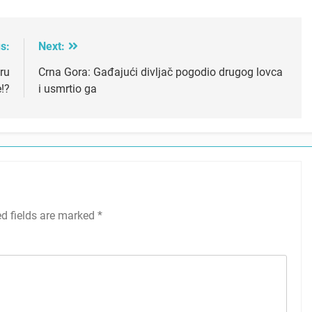
s:
Next:
tru
Crna Gora: Gađajući divljač pogodio drugog lovca
e!?
i usmrtio ga
ed fields are marked
*