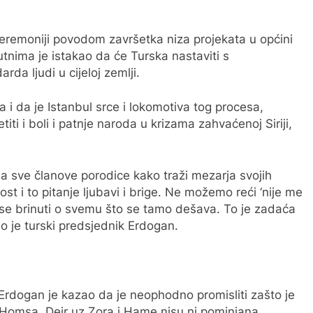
eremoniji povodom završetka niza projekata u općini
utnima je istakao da će Turska nastaviti s
da ljudi u cijeloj zemlji.
 i da je Istanbul srce i lokomotiva tog procesa,
ti i boli i patnje naroda u krizama zahvaćenoj Siriji,
ila sve članove porodice kako traži mezarja svojih
ost i to pitanje ljubavi i brige. Ne možemo reći ‘nije me
mo se brinuti o svemu što se tamo dešava. To je zadaća
o je turski predsjednik Erdogan.
 Erdogan je kazao da je neophodno promisliti zašto je
a Homsa, Deir uz Zora i Hame nisu ni pominjana.