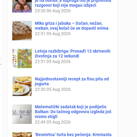
je na odmor, a supruga mu je pripremila
razgovor koji nije mogao izbjeći
23:26
06 Aug 2026
Miks griza i jabuka – Sočan, nežan,
mekan, ovaj kolač će se dopasti svima
22:51
05 Aug 2026
Letnja razbibriga: Pronađi 12 skrivenih
životinja za 12 sekundi
22:51
05 Aug 2026
Najjednostavniji recept za finu pitu od
jogurta
22:50
05 Aug 2026
Matematički zadatak koji je podijelio
Balkan: Do tačnog odgovora izgleda još
nismo stigli
22:49
05 Aug 2026
‘Besmrtna’ torta bez pečenja: Kremasta