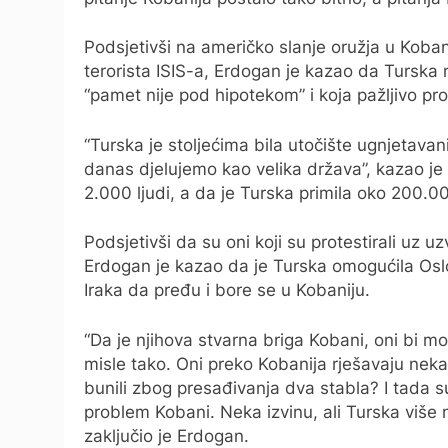
Podsjetivši na američko slanje oružja u Kobani
terorista ISIS-a, Erdogan je kazao da Turska 
“pamet nije pod hipotekom” i koja pažljivo prom
“Turska je stoljećima bila utočište ugnjetavanih
danas djelujemo kao velika država”, kazao je
2.000 ljudi, a da je Turska primila oko 200.00
Podsjetivši da su oni koji su protestirali uz u
Erdogan je kazao da je Turska omogućila Oslo
Iraka da pređu i bore se u Kobaniju.
“Da je njihova stvarna briga Kobani, oni bi mog
misle tako. Oni preko Kobanija rješavaju neka d
bunili zbog presađivanja dva stabla? I tada su
problem Kobani. Neka izvinu, ali Turska više n
zaključio je Erdogan.