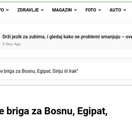
Drži jezik za zubima, i gledaj kako se problemi smanjuju –
VO
ZDRAVLJE
MAGAZIN
FOTO
AUTO
Onog dana kada je moj muž poklonio motocikl nećaku, otkrila sam 
svojim potpisom ukrao bud
SIROMAŠNI DJEČAK VRATIO JE TENISICE MOGA SINA — ALI KADA
a zubima, i gledaj kako se problemi smanjuju – ove 4 stvari ne 
SAM ČAŠU: BIO JE SIN ŽENE ZA KOJU SU M
briga za Bosnu, Egipat, Siriju ili Irak”
 briga za Bosnu, Egipat,