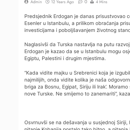
0
Admin
12 Years Ago
4 Mins
Predsjednik Erdogan je danas prisustvovao c
Esenler u Istanbulu, a prilikom obraćanja pris
investicijama i poboljšavanjem životnog standar
Naglasivši da Turska nastavlja na putu razvoja
Erdogan je kazao da se u Istanbulu mogu osjeti
Egiptu, Palestini i drugim mjestima.
“Kada vidite majku u Srebrenici koja je izgub
najmilijih, onda vidite kolika je naša odgovorn
briga za Bosnu, Egipat, Siriju ili Irak’. Mora
nove Turske. Ne smijemo to zanemariti”, kaza
Osvrnuvši se na dešavanja u susjednoj Siriji,
pitanje Kobanija postalo tako bitno, a pitanj