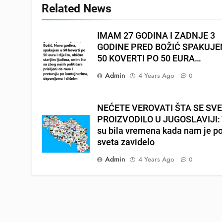
Related News
IMAM 27 GODINA I ZADNJE 3
GODINE PRED BOŽIĆ SPAKUJ
50 KOVERTI PO 50 EURA…
Admin
4 Years Ago
0
NEĆETE VEROVATI ŠTA SE SV
PROIZVODILO U JUGOSLAVIJI: 
su bila vremena kada nam je p
sveta zavidelo
Admin
4 Years Ago
0