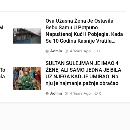
Ova Užasna Žena Je Ostavila
EM
Bebu Samu U Potpuno
Napuštenoj Kući I Pobjegla. Kada
Se 10 Godina Kasnije Vratila…
Admin
4 Years Ago
0
E
SULTAN SULEJMAN JE IMAO 4
To
ŽENE, ALI SAMO JEDNA JE BILA
ola
UZ NJEGA KAD JE UMIRAO: Na
nju je najmanje pažnje obraćao
Admin
4 Years Ago
0