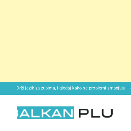
SIROMAŠNI DJEČAK VRATIO JE TENISICE MOGA SINA — ALI KADA
SAM ČAŠU: BIO JE SIN ŽENE ZA KOJU SU M
Malo kvasca i meda i cijelu noć ćete 
Drži jezik za zubima, i gledaj kako se problemi smanjuju –
Onog dana kada je moj muž poklonio motocikl nećaku, otkrila sam 
svojim potpisom ukrao bud
SIROMAŠNI DJEČAK VRATIO JE TENISICE MOGA SINA — ALI KADA
SAM ČAŠU: BIO JE SIN ŽENE ZA KOJU SU M
LKAN PLUS
Malo kvasca i meda i cijelu noć ćete 