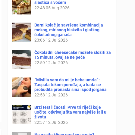
slastica s voćem
22:48
05 Aug 2026
Barni kolač je savršena kombinacija
mekog, mirisnog biskvita i glatkog
čokoladnog ganaša
23:06
12 Jul 2026
Čokoladni cheesecake možete složiti za
15 minuta, ovaj se ne peče
22:59
12 Jul 2026
“Mislila sam da mi je beba umrla”:
Zaspala tokom porođaja, a kada se
probudila pronašla sina ispod jorgana
22:58
12 Jul 2026
Brzi test ličnosti: Prve tri riječi koje
uočite, otkrivaju šta vam najviše fali u
životu
22:57
12 Jul 2026
Ne gasite klimu pred spavanje?