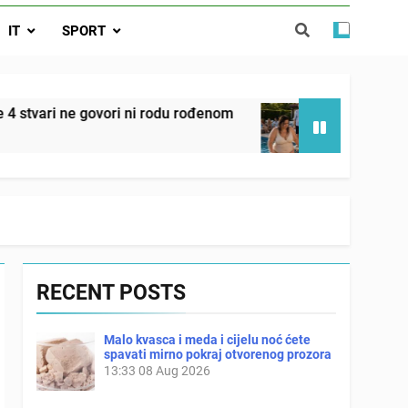
 ove 4 stvari ne govori ni rodu rođenom
IT
SPORT
da nije izdao samo našu kćer, nego je
ućnost koju smo joj godinama gradile
 SAM MU POGLEDAO U OČI, ISPUSTIO
govori ni rodu rođenom
Onog dana kada je moj 
I REKLI DA JE MRTVA Advertisements
2 Days Ago
RECENT POSTS
Malo kvasca i meda i cijelu noć ćete
spavati mirno pokraj otvorenog prozora
13:33
08 Aug 2026