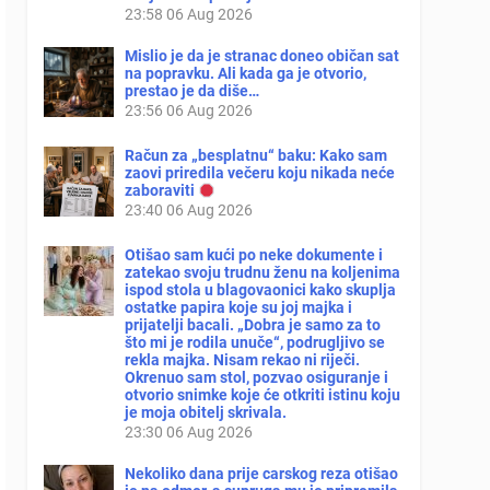
23:58
06 Aug 2026
Mislio je da je stranac doneo običan sat
na popravku. Ali kada ga je otvorio,
prestao je da diše…
23:56
06 Aug 2026
Račun za „besplatnu“ baku: Kako sam
zaovi priredila večeru koju nikada neće
zaboraviti
23:40
06 Aug 2026
Otišao sam kući po neke dokumente i
zatekao svoju trudnu ženu na koljenima
ispod stola u blagovaonici kako skuplja
ostatke papira koje su joj majka i
prijatelji bacali. „Dobra je samo za to
što mi je rodila unuče“, podrugljivo se
rekla majka. Nisam rekao ni riječi.
Okrenuo sam stol, pozvao osiguranje i
otvorio snimke koje će otkriti istinu koju
je moja obitelj skrivala.
23:30
06 Aug 2026
Nekoliko dana prije carskog reza otišao