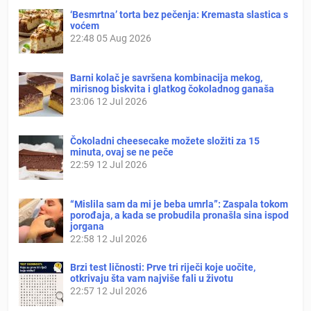
‘Besmrtna’ torta bez pečenja: Kremasta slastica s
voćem
22:48
05 Aug 2026
Barni kolač je savršena kombinacija mekog,
mirisnog biskvita i glatkog čokoladnog ganaša
23:06
12 Jul 2026
Čokoladni cheesecake možete složiti za 15
minuta, ovaj se ne peče
22:59
12 Jul 2026
“Mislila sam da mi je beba umrla”: Zaspala tokom
porođaja, a kada se probudila pronašla sina ispod
jorgana
22:58
12 Jul 2026
Brzi test ličnosti: Prve tri riječi koje uočite,
otkrivaju šta vam najviše fali u životu
22:57
12 Jul 2026