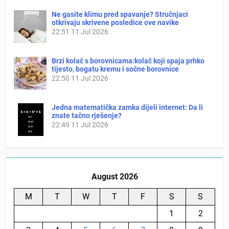
Ne gasite klimu pred spavanje? Stručnjaci
otkrivaju skrivene posledice ove navike
22:51
11 Jul 2026
Brzi kolač s borovnicama:kolač koji spaja prhko
tijesto, bogatu kremu i sočne borovnice
22:50
11 Jul 2026
Jedna matematička zamka dijeli internet: Da li
znate tačno rješenje?
22:49
11 Jul 2026
August 2026
M
T
W
T
F
S
S
1
2