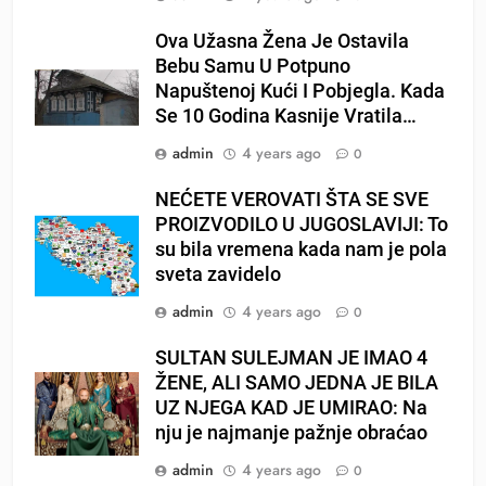
Ova Užasna Žena Je Ostavila
Bebu Samu U Potpuno
Napuštenoj Kući I Pobjegla. Kada
Se 10 Godina Kasnije Vratila…
admin
4 years ago
0
NEĆETE VEROVATI ŠTA SE SVE
PROIZVODILO U JUGOSLAVIJI: To
su bila vremena kada nam je pola
sveta zavidelo
admin
4 years ago
0
SULTAN SULEJMAN JE IMAO 4
ŽENE, ALI SAMO JEDNA JE BILA
UZ NJEGA KAD JE UMIRAO: Na
nju je najmanje pažnje obraćao
admin
4 years ago
0