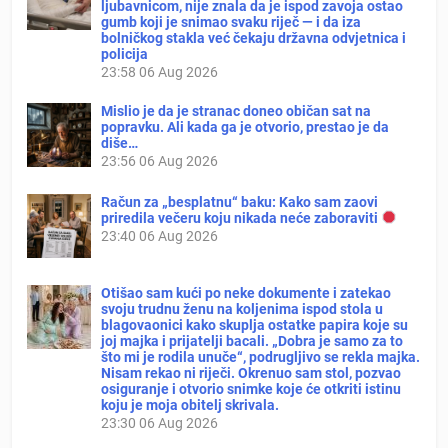
ljubavnicom, nije znala da je ispod zavoja ostao
gumb koji je snimao svaku riječ — i da iza
bolničkog stakla već čekaju državna odvjetnica i
policija
23:58
06 Aug 2026
Mislio je da je stranac doneo običan sat na
popravku. Ali kada ga je otvorio, prestao je da
diše…
23:56
06 Aug 2026
Račun za „besplatnu“ baku: Kako sam zaovi
priredila večeru koju nikada neće zaboraviti
23:40
06 Aug 2026
Otišao sam kući po neke dokumente i zatekao
svoju trudnu ženu na koljenima ispod stola u
blagovaonici kako skuplja ostatke papira koje su
joj majka i prijatelji bacali. „Dobra je samo za to
što mi je rodila unuče“, podrugljivo se rekla majka.
Nisam rekao ni riječi. Okrenuo sam stol, pozvao
osiguranje i otvorio snimke koje će otkriti istinu
koju je moja obitelj skrivala.
23:30
06 Aug 2026