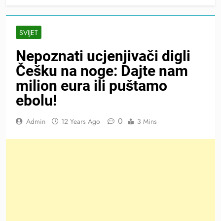
SVIJET
Nepoznati ucjenjivači digli
Češku na noge: Dajte nam
milion eura ili puštamo
ebolu!
0
Admin
12 Years Ago
3 Mins