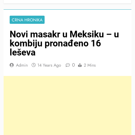
CRNA HRONIKA
Novi masakr u Meksiku – u
kombiju pronađeno 16
leševa
0
Admin
14 Years Ago
2 Mins