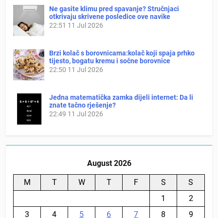
Ne gasite klimu pred spavanje? Stručnjaci
otkrivaju skrivene posledice ove navike
22:51
11 Jul 2026
Brzi kolač s borovnicama:kolač koji spaja prhko
tijesto, bogatu kremu i sočne borovnice
22:50
11 Jul 2026
Jedna matematička zamka dijeli internet: Da li
znate tačno rješenje?
22:49
11 Jul 2026
August 2026
M
T
W
T
F
S
S
1
2
3
4
5
6
7
8
9