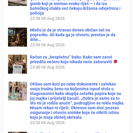
gumb koji je snimao svaku riječ — i da iza
bolničkog stakla već čekaju državna odvjetnica i
policija
23:58
06 Aug 2026
Mislio je da je stranac doneo običan sat na
popravku. Ali kada ga je otvorio, prestao je da
diše…
23:56
06 Aug 2026
Račun za „besplatnu“ baku: Kako sam zaovi
priredila večeru koju nikada neće zaboraviti
23:40
06 Aug 2026
Otišao sam kući po neke dokumente i zatekao
svoju trudnu ženu na koljenima ispod stola u
blagovaonici kako skuplja ostatke papira koje su
joj majka i prijatelji bacali. „Dobra je samo za to
što mi je rodila unuče“, podrugljivo se rekla majka.
Nisam rekao ni riječi. Okrenuo sam stol, pozvao
osiguranje i otvorio snimke koje će otkriti istinu
koju je moja obitelj skrivala.
23:30
06 Aug 2026