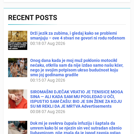
RECENT POSTS
Drži jezik za zubima, i gledaj kako se problemi
smanjuju – ove 4 stvari ne govori ni rodu rođenom
00:18
07 Aug 2026
Onog dana kada je moj muž poklonio motocikl
nećaku, otkrila sam da nije izdao samo našu kćer,
nego je svojim potpisom ukrao budućnost koju
smo joj godinama gradile
00:15
07 Aug 2026
SIROMAŠNI DJEČAK VRATIO JE TENISICE MOGA
SINA — ALI KADA SAM MU POGLEDAO U OČI,
ISPUSTIO SAM ČAŠU: BIO JE SIN ŽENE ZA KOJU
SU MI REKLI DA JE MRTVA Advertisements
00:08
07 Aug 2026
Dok mi je svekrva čupala infuziju i šaptala da
umrem kako bi se njezin sin već sutradan oženio
ljubavnicom, nije znala da je ispod zavoja ostao