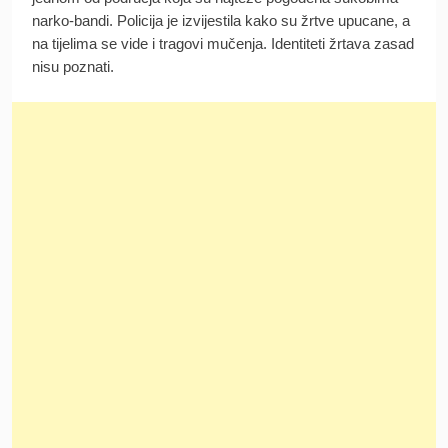
narko-bandi. Policija je izvijestila kako su žrtve upucane, a
na tijelima se vide i tragovi mučenja. Identiteti žrtava zasad
nisu poznati.