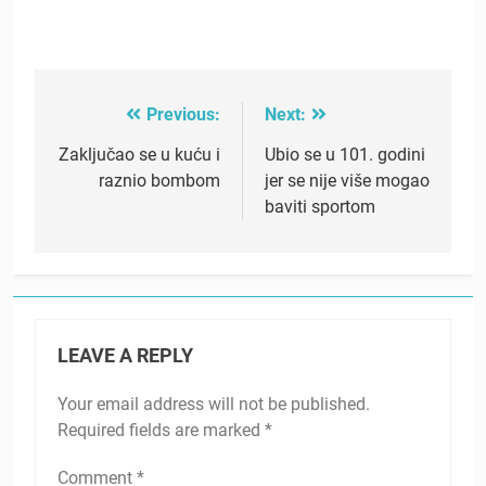
Previous:
Next:
Post
navigation
Zaključao se u kuću i
Ubio se u 101. godini
raznio bombom
jer se nije više mogao
baviti sportom
LEAVE A REPLY
Your email address will not be published.
Required fields are marked
*
Comment
*