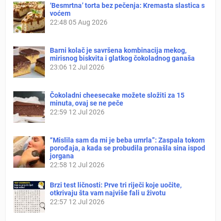
‘Besmrtna’ torta bez pečenja: Kremasta slastica s
voćem
22:48
05 Aug 2026
Barni kolač je savršena kombinacija mekog,
mirisnog biskvita i glatkog čokoladnog ganaša
23:06
12 Jul 2026
Čokoladni cheesecake možete složiti za 15
minuta, ovaj se ne peče
22:59
12 Jul 2026
“Mislila sam da mi je beba umrla”: Zaspala tokom
porođaja, a kada se probudila pronašla sina ispod
jorgana
22:58
12 Jul 2026
Brzi test ličnosti: Prve tri riječi koje uočite,
otkrivaju šta vam najviše fali u životu
22:57
12 Jul 2026