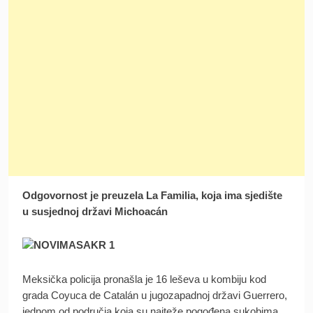
Odgovornost je preuzela La Familia, koja ima sjedište
u susjednoj državi Michoacán
Meksička policija pronašla je 16 leševa u kombiju kod
grada Coyuca de Catalán u jugozapadnoj državi Guerrero,
jednom od područja koja su najteže pogođena sukobima