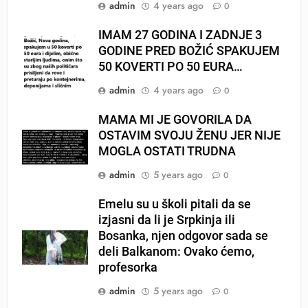
admin
4 years ago
0
IMAM 27 GODINA I ZADNJE 3
GODINE PRED BOŽIĆ SPAKUJEM
50 KOVERTI PO 50 EURA…
admin
4 years ago
0
MAMA MI JE GOVORILA DA
OSTAVIM SVOJU ŽENU JER NIJE
MOGLA OSTATI TRUDNA
admin
5 years ago
0
Emelu su u školi pitali da se
izjasni da li je Srpkinja ili
Bosanka, njen odgovor sada se
deli Balkanom: Ovako ćemo,
profesorka
admin
5 years ago
0