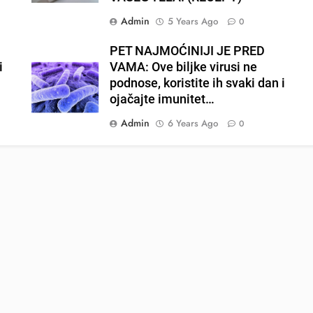
Admin
5 Years Ago
0
PET NAJMOĆINIJI JE PRED
i
VAMA: Ove biljke virusi ne
podnose, koristite ih svaki dan i
ojačajte imunitet…
Admin
6 Years Ago
0