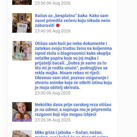
23:56
06 Aug 2026
Račun za „besplatnu“ baku: Kako sam
zaovi priredila večeru koju nikada neće
zaboraviti
23:40
06 Aug 2026
Otišao sam kući po neke dokumente i
zatekao svoju trudnu ženu na koljenima
ispod stola u blagovaonici kako skuplja
ostatke papira koje su joj majka i
prijatelji bacali. „Dobra je samo za to
što mi je rodila unuče“, podrugljivo se
rekla majka. Nisam rekao ni riječi.
Okrenuo sam stol, pozvao osiguranje i
otvorio snimke koje će otkriti istinu koju
je moja obitelj skrivala.
23:30
06 Aug 2026
Nekoliko dana prije carskog reza otišao
je na odmor, a supruga mu je pripremila
razgovor koji nije mogao izbjeći
23:26
06 Aug 2026
Miks griza i jabuka – Sočan, nežan,