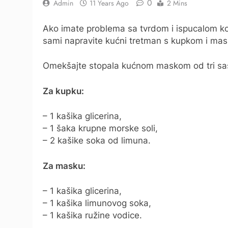
0
Admin
11 Years Ago
2 Mins
Ako imate problema sa tvrdom i ispucalom ko
sami napravite kućni tretman s kupkom i mas
Omekšajte stopala kućnom maskom od tri sas
Za kupku:
– 1 kašika glicerina,
– 1 šaka krupne morske soli,
– 2 kašike soka od limuna.
Za masku:
– 1 kašika glicerina,
– 1 kašika limunovog soka,
– 1 kašika ružine vodice.