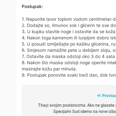
Postupak:
1. Napunite lavor toplom vodom centimetar-d
2. Dodajte so, limunov sok i glicerin te sve do
3. U kupku stavite noge i ostavite da se kož
4. Nakon toga kamenom ili turpijom dobro istr
5. U posudi izmiješajte po kašiku glicerina, ru
6. Smjesom namažite pete u debljem sloju, o
7. Ostavite da maska odstoji oko 3 do 4 sata il
8. Nakon što maska odstoji noge operite mla
masirajte kožu par minuta.
9. Postupak ponovite svaki treći dan, dok tvr
Previou
Post
navigation
Thaçi svojim poslanicima: Ako ne glasate 
Specijalni Sud idemo na nove izbo