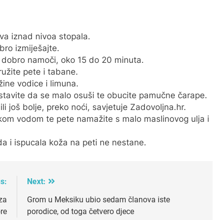
va iznad nivoa stopala.
bro izmiješajte.
a dobro namoči, oko 15 do 20 minuta.
užite pete i tabane.
žine vodice i limuna.
stavite da se malo osuši te obucite pamučne čarape.
i još bolje, preko noći, savjetuje Zadovoljna.hr.
kom vodom te pete namažite s malo maslinovog ulja i
da i ispucala koža na peti ne nestane.
s:
Next:
za
Grom u Meksiku ubio sedam članova iste
re
porodice, od toga četvero djece