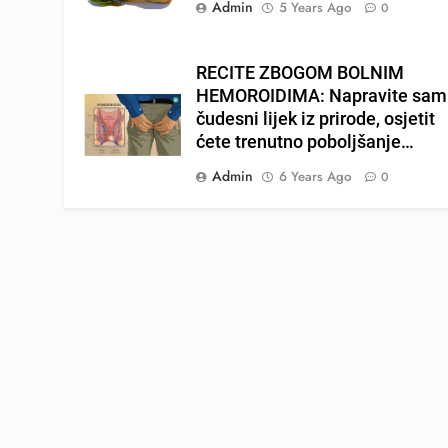
Admin
5 Years Ago
0
RECITE ZBOGOM BOLNIM
HEMOROIDIMA: Napravite sam
čudesni lijek iz prirode, osjetit
ćete trenutno poboljšanje…
Admin
6 Years Ago
0