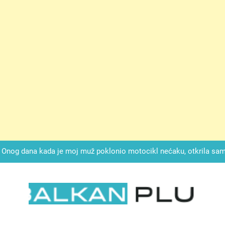
ok mi je svekrva čupala infuziju i šaptala da umrem kako bi se njez
nije znala da je ispod zavoja ostao gumb koji je snimao svaku riječ
Drži jezik za zubima, i gledaj kako se problemi smanjuju –
Onog dana kada je moj muž poklonio motocikl nećaku, otkrila sam 
svojim potpisom ukrao bud
SIROMAŠNI DJEČAK VRATIO JE TENISICE MOGA SINA — ALI KADA
SAM ČAŠU: BIO JE SIN ŽENE ZA KOJU SU M
ok mi je svekrva čupala infuziju i šaptala da umrem kako bi se njez
nije znala da je ispod zavoja ostao gumb koji je snimao svaku riječ
LKAN PLUS
Drži jezik za zubima, i gledaj kako se problemi smanjuju –