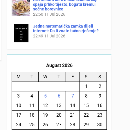
spaja prhko tijesto, bogatu kremu i
sočne borovnice
22:50
11 Jul 2026
Jedna matematička zamka dijeli
internet: Da li znate tačno rješenje?
22:49
11 Jul 2026
August 2026
M
T
W
T
F
S
S
1
2
3
4
5
6
7
8
9
10
11
12
13
14
15
16
17
18
19
20
21
22
23
24
25
26
27
28
29
30