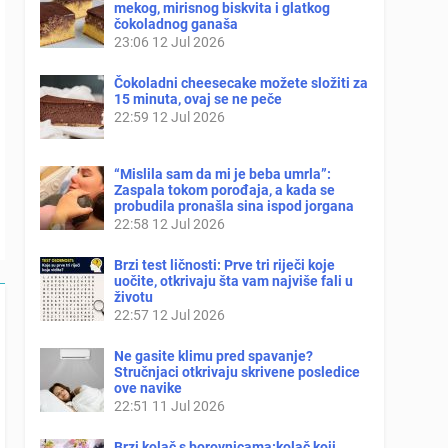
mekog, mirisnog biskvita i glatkog
čokoladnog ganaša
23:06
12 Jul 2026
Čokoladni cheesecake možete složiti za
15 minuta, ovaj se ne peče
22:59
12 Jul 2026
“Mislila sam da mi je beba umrla”:
Zaspala tokom porođaja, a kada se
probudila pronašla sina ispod jorgana
22:58
12 Jul 2026
Brzi test ličnosti: Prve tri riječi koje
uočite, otkrivaju šta vam najviše fali u
životu
22:57
12 Jul 2026
Ne gasite klimu pred spavanje?
Stručnjaci otkrivaju skrivene posledice
ove navike
22:51
11 Jul 2026
Brzi kolač s borovnicama:kolač koji