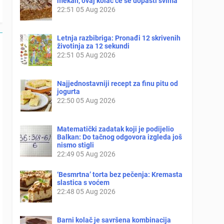
mekan, ovaj kolač će se dopasti svima
22:51
05 Aug 2026
Letnja razbibriga: Pronađi 12 skrivenih
životinja za 12 sekundi
22:51
05 Aug 2026
Najjednostavniji recept za finu pitu od
jogurta
22:50
05 Aug 2026
Matematički zadatak koji je podijelio
Balkan: Do tačnog odgovora izgleda još
nismo stigli
22:49
05 Aug 2026
‘Besmrtna’ torta bez pečenja: Kremasta
slastica s voćem
22:48
05 Aug 2026
Barni kolač je savršena kombinacija