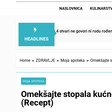
NASLOVNICA
KULINARST
D
emi smanjuju – ove 4 stvari ne govori ni rodu rođenom
HEADLINES
Home
ZDRAVLJE
Moja apoteka
Omekšajte s
MOJA APOTEKA
Omekšajte stopala kućn
(Recept)