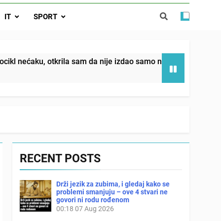
da nije izdao samo našu kćer, nego je
IT
SPORT
ućnost koju smo joj godinama gradile
 SAM MU POGLEDAO U OČI, ISPUSTIO
I REKLI DA JE MRTVA Advertisements
in sin već sutradan oženio ljubavnicom,
tkrila sam da nije izdao samo našu kćer, nego je svojim potp
 — i da iza bolničkog stakla već čekaju
državna odvjetnica i policija
RECENT POSTS
Drži jezik za zubima, i gledaj kako se
problemi smanjuju – ove 4 stvari ne
govori ni rodu rođenom
00:18
07 Aug 2026