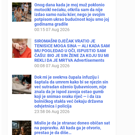
Onog dana kada je moj muž poklonio
motocikl nećaku, otkrila sam da nije
izdao samo našu kćer, nego je svojim
potpisom ukrao budućnost koju smo joj
godinama gradile
00:15
07 Aug 2026
SIROMAŠNI DJEČAK VRATIO JE
TENISICE MOGA SINA — ALI KADA SAM
MU POGLEDAO U OČI, ISPUSTIO SAM
ČAŠU: BIO JE SIN ŽENE ZA KOJU SU MI
REKLI DA JE MRTVA Advertisements
00:08
07 Aug 2026
Dok mi je svekrva čupala infuziju i
šaptala da umrem kako bi se njezin sin
već sutradan oženio ljubavnicom, nije
znala da je ispod zavoja ostao gumb
koji je snimao svaku riječ — i da iza
bolničkog stakla već čekaju državna
odvjetnica i policija
23:58
06 Aug 2026
Mislio je da je stranac doneo običan sat
na popravku. Ali kada ga je otvorio,
prestao je da diše…