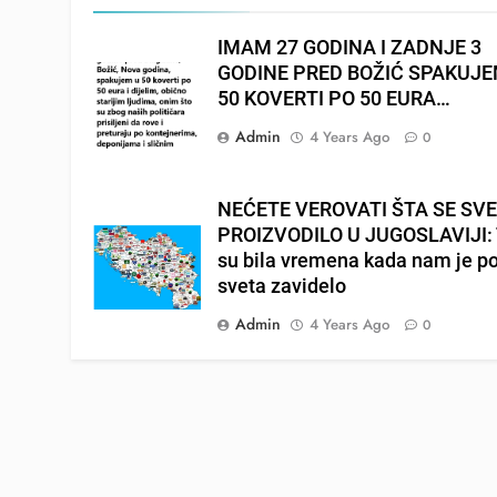
IMAM 27 GODINA I ZADNJE 3
GODINE PRED BOŽIĆ SPAKUJ
50 KOVERTI PO 50 EURA…
Admin
4 Years Ago
0
NEĆETE VEROVATI ŠTA SE SV
PROIZVODILO U JUGOSLAVIJI: 
su bila vremena kada nam je p
sveta zavidelo
Admin
4 Years Ago
0