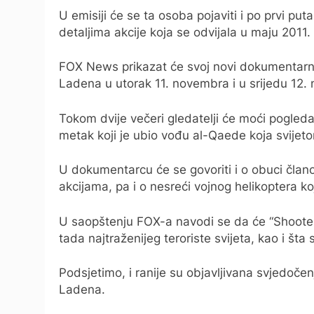
U emisiji će se ta osoba pojaviti i po prvi put
detaljima akcije koja se odvijala u maju 201
FOX News prikazat će svoj novi dokumentarni
Ladena u utorak 11. novembra i u srijedu 12.
Tokom dvije večeri gledatelji će moći pogledat
metak koji je ubio vođu al-Qaede koja svijet
U dokumentarcu će se govoriti i o obuci članov
akcijama, pa i o nesreći vojnog helikoptera k
U saopštenju FOX-a navodi se da će “Shooter”(
tada najtraženijeg teroriste svijeta, kao i št
Podsjetimo, i ranije su objavljivana svjedočenj
Ladena.