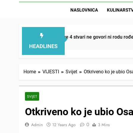
NASLOVNICA
KULINARST
D
emi smanjuju – ove 4 stvari ne govori ni rodu rođenom
HEADLINES
Home
VIJESTI
Svijet
Otkriveno ko je ubio O
SVIJET
Otkriveno ko je ubio O
0
Admin
12 Years Ago
3 Mins