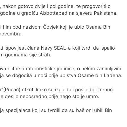
a, nakon gotovo dvije i pol godine, te progovoriti o
1. godine u gradiću Abbottabad na sjeveru Pakistana.
 film pod nazivom Čovjek koji je ubio Osama Bin
 novembra.
i ispovijest člana Navy SEAL-a koji tvrdi da ispalio
om godinama sije strah.
a elitne antiterorističke jedinice, o nekim zanimljivim
oja se dogodila u noći prije ubistva Osame bin Ladena.
Pucač) otkriti kako su izgledali posljednji trenuci
a se desilo neposredno prije nego što je umro.
a specijalaca koji su tvrdili da su baš oni ubili Bin