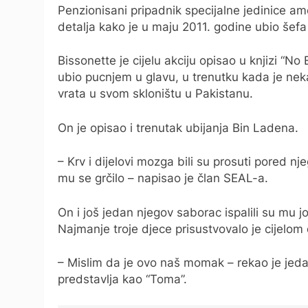
Penzionisani pripadnik specijalne jedinice a
detalja kako je u maju 2011. godine ubio šef
Bissonette je cijelu akciju opisao u knjizi “N
ubio pucnjem u glavu, u trenutku kada je nekad
vrata u svom skloništu u Pakistanu.
On je opisao i trenutak ubijanja Bin Ladena.
– Krv i dijelovi mozga bili su prosuti pored n
mu se grčilo – napisao je član SEAL-a.
On i još jedan njegov saborac ispalili su mu j
Najmanje troje djece prisustvovalo je cijelom
– Mislim da je ovo naš momak – rekao je jeda
predstavlja kao “Toma”.