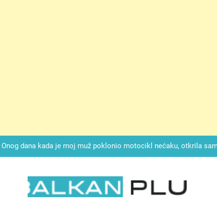
ok mi je svekrva čupala infuziju i šaptala da umrem kako bi se njez
nije znala da je ispod zavoja ostao gumb koji je snimao svaku riječ
Drži jezik za zubima, i gledaj kako se problemi smanjuju –
Onog dana kada je moj muž poklonio motocikl nećaku, otkrila sam 
svojim potpisom ukrao bud
SIROMAŠNI DJEČAK VRATIO JE TENISICE MOGA SINA — ALI KADA
SAM ČAŠU: BIO JE SIN ŽENE ZA KOJU SU M
ok mi je svekrva čupala infuziju i šaptala da umrem kako bi se njez
nije znala da je ispod zavoja ostao gumb koji je snimao svaku riječ
LKAN PLUS
Drži jezik za zubima, i gledaj kako se problemi smanjuju –