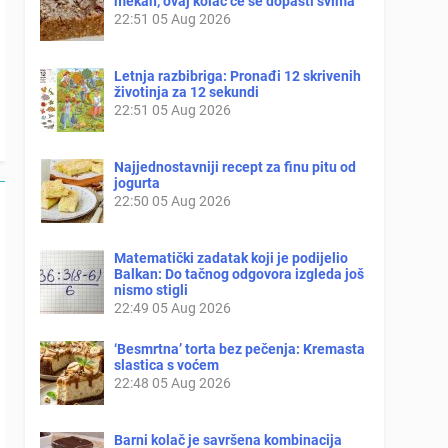
mekan, ovaj kolač će se dopasti svima
22:51
05 Aug 2026
Letnja razbibriga: Pronađi 12 skrivenih
životinja za 12 sekundi
22:51
05 Aug 2026
Najjednostavniji recept za finu pitu od
jogurta
22:50
05 Aug 2026
Matematički zadatak koji je podijelio
Balkan: Do tačnog odgovora izgleda još
nismo stigli
22:49
05 Aug 2026
‘Besmrtna’ torta bez pečenja: Kremasta
slastica s voćem
22:48
05 Aug 2026
Barni kolač je savršena kombinacija