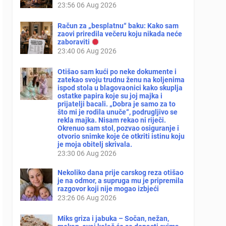
23:56
06 Aug 2026
Račun za „besplatnu“ baku: Kako sam
zaovi priredila večeru koju nikada neće
zaboraviti
23:40
06 Aug 2026
Otišao sam kući po neke dokumente i
zatekao svoju trudnu ženu na koljenima
ispod stola u blagovaonici kako skuplja
ostatke papira koje su joj majka i
prijatelji bacali. „Dobra je samo za to
što mi je rodila unuče“, podrugljivo se
rekla majka. Nisam rekao ni riječi.
Okrenuo sam stol, pozvao osiguranje i
otvorio snimke koje će otkriti istinu koju
je moja obitelj skrivala.
23:30
06 Aug 2026
Nekoliko dana prije carskog reza otišao
je na odmor, a supruga mu je pripremila
razgovor koji nije mogao izbjeći
23:26
06 Aug 2026
Miks griza i jabuka – Sočan, nežan,