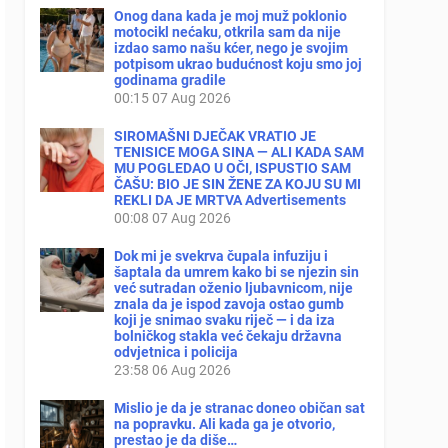
Onog dana kada je moj muž poklonio
motocikl nećaku, otkrila sam da nije
izdao samo našu kćer, nego je svojim
potpisom ukrao budućnost koju smo joj
godinama gradile
00:15
07 Aug 2026
SIROMAŠNI DJEČAK VRATIO JE
TENISICE MOGA SINA — ALI KADA SAM
MU POGLEDAO U OČI, ISPUSTIO SAM
ČAŠU: BIO JE SIN ŽENE ZA KOJU SU MI
REKLI DA JE MRTVA Advertisements
00:08
07 Aug 2026
Dok mi je svekrva čupala infuziju i
šaptala da umrem kako bi se njezin sin
već sutradan oženio ljubavnicom, nije
znala da je ispod zavoja ostao gumb
koji je snimao svaku riječ — i da iza
bolničkog stakla već čekaju državna
odvjetnica i policija
23:58
06 Aug 2026
Mislio je da je stranac doneo običan sat
na popravku. Ali kada ga je otvorio,
prestao je da diše…