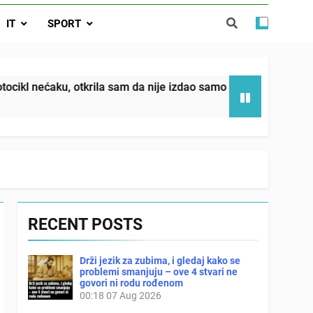
da nije izdao samo našu kćer, nego je
IT
SPORT
ućnost koju smo joj godinama gradile
 SAM MU POGLEDAO U OČI, ISPUSTIO
I REKLI DA JE MRTVA Advertisements
in sin već sutradan oženio ljubavnicom,
otkrila sam da nije izdao samo našu kćer, nego je svojim pot
 — i da iza bolničkog stakla već čekaju
državna odvjetnica i policija
RECENT POSTS
Drži jezik za zubima, i gledaj kako se
problemi smanjuju – ove 4 stvari ne
govori ni rodu rođenom
00:18
07 Aug 2026