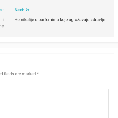
s:
Next:
 i
Hemikalije u parfemima koje ugrožavaju zdravlje
me
ed fields are marked
*