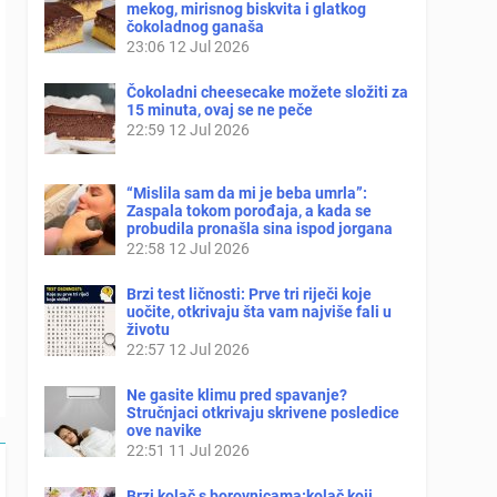
mekog, mirisnog biskvita i glatkog
čokoladnog ganaša
23:06
12 Jul 2026
Čokoladni cheesecake možete složiti za
15 minuta, ovaj se ne peče
22:59
12 Jul 2026
“Mislila sam da mi je beba umrla”:
Zaspala tokom porođaja, a kada se
probudila pronašla sina ispod jorgana
22:58
12 Jul 2026
Brzi test ličnosti: Prve tri riječi koje
uočite, otkrivaju šta vam najviše fali u
životu
22:57
12 Jul 2026
Ne gasite klimu pred spavanje?
Stručnjaci otkrivaju skrivene posledice
ove navike
22:51
11 Jul 2026
Brzi kolač s borovnicama:kolač koji