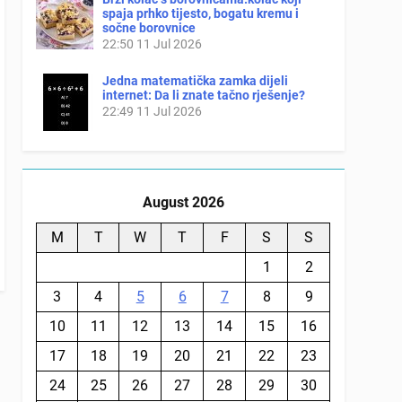
spaja prhko tijesto, bogatu kremu i
sočne borovnice
22:50
11 Jul 2026
Jedna matematička zamka dijeli
internet: Da li znate tačno rješenje?
22:49
11 Jul 2026
August 2026
M
T
W
T
F
S
S
1
2
3
4
5
6
7
8
9
10
11
12
13
14
15
16
17
18
19
20
21
22
23
24
25
26
27
28
29
30