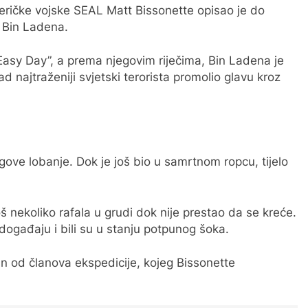
meričke vojske SEAL Matt Bissonette opisao je do
a Bin Ladena.
o Easy Day”, a prema njegovim riječima, Bin Ladena je
 najtraženiji svjetski terorista promolio glavu kroz
jegove lobanje. Dok je još bio u samrtnom ropcu, tijelo
oš nekoliko rafala u grudi dok nije prestao da se kreće.
 događaju i bili su u stanju potpunog šoka.
n od članova ekspedicije, kojeg Bissonette