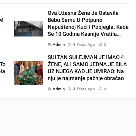
Ova Užasna Žena Je Ostavila
EM
Bebu Samu U Potpuno
Napuštenoj Kući I Pobjegla. Kada
Se 10 Godina Kasnije Vratila…
Admin
4 Years Ago
0
E
SULTAN SULEJMAN JE IMAO 4
To
ŽENE, ALI SAMO JEDNA JE BILA
ola
UZ NJEGA KAD JE UMIRAO: Na
nju je najmanje pažnje obraćao
Admin
4 Years Ago
0