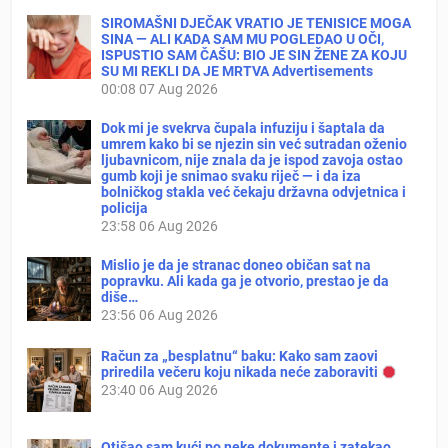
SIROMAŠNI DJEČAK VRATIO JE TENISICE MOGA
SINA — ALI KADA SAM MU POGLEDAO U OČI,
ISPUSTIO SAM ČAŠU: BIO JE SIN ŽENE ZA KOJU
SU MI REKLI DA JE MRTVA Advertisements
00:08
07 Aug 2026
Dok mi je svekrva čupala infuziju i šaptala da
umrem kako bi se njezin sin već sutradan oženio
ljubavnicom, nije znala da je ispod zavoja ostao
gumb koji je snimao svaku riječ — i da iza
bolničkog stakla već čekaju državna odvjetnica i
policija
23:58
06 Aug 2026
Mislio je da je stranac doneo običan sat na
popravku. Ali kada ga je otvorio, prestao je da
diše…
23:56
06 Aug 2026
Račun za „besplatnu“ baku: Kako sam zaovi
priredila večeru koju nikada neće zaboraviti
23:40
06 Aug 2026
Otišao sam kući po neke dokumente i zatekao