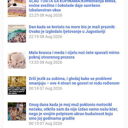
ŠLAG TORTA SA KUPINAMA:Kombinacija keksa,
voćne svežine i čokolade daje savršeno
izbalansiran ukus
22:25
08 Aug 2026
Dan kada se kretalo na more bio je mali praznik:
Ovako je izgledalo ljetovanje u Jugoslaviji
22:19
08 Aug 2026
Malo kvasca i meda i cijelu noć ćete spavati mirno
pokraj otvorenog prozora
13:33
08 Aug 2026
Drži jezik za zubima, i gledaj kako se problemi
smanjuju – ove 4 stvari ne govori ni rodu rođenom
00:18
07 Aug 2026
Onog dana kada je moj muž poklonio motocikl
nećaku, otkrila sam da nije izdao samo našu kćer,
nego je svojim potpisom ukrao budućnost koju
smo joj godinama gradile
00:15
07 Aug 2026