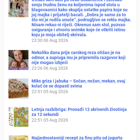
svoju trudnu ženu na koljenima ispod stola u
blagovaonici kako skuplja ostatke papira koje su
joj majka i prijatelji bacali. „Dobra je samo za to
što mi je rodila unuče“, podrugljivo se rekla majka.
Nisam rekao ni riječi. Okrenuo sam stol, pozvao
osiguranje i otvorio snimke koje će otkriti istinu
koju je moja obitelj skrivala.
23:30
06 Aug 2026
Nekoliko dana prije carskog reza otišao je na
odmor, a supruga mu je pripremila razgovor koji
nije mogao izbjeći
23:26
06 Aug 2026
Miks griza i jabuka – Sočan, nežan, mekan, ovaj
kolač će se dopasti svima
22:51
05 Aug 2026
Letnja razbibriga: Pronađi 12 skrivenih životinja
za 12 sekundi
22:51
05 Aug 2026
Najjednostavniji recept za finu pitu od jogurta