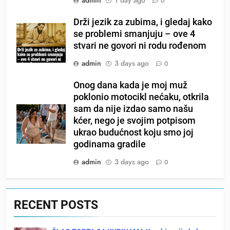
admin
1 day ago
0
Drži jezik za zubima, i gledaj kako
se problemi smanjuju – ove 4
stvari ne govori ni rodu rođenom
admin
3 days ago
0
Onog dana kada je moj muž
poklonio motocikl nećaku, otkrila
sam da nije izdao samo našu
kćer, nego je svojim potpisom
ukrao budućnost koju smo joj
godinama gradile
admin
3 days ago
0
RECENT POSTS