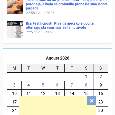
“Mislila sam da mi je beba umrla”: Zaspala tokom
porođaja, a kada se probudila pronašla sina ispod
jorgana
22:58
12 Jul 2026
Brzi test ličnosti: Prve tri riječi koje uočite,
otkrivaju šta vam najviše fali u životu
22:57
12 Jul 2026
August 2026
M
T
W
T
F
S
S
1
2
3
4
5
6
7
8
9
10
11
12
13
14
15
16
17
18
19
20
21
22
23
24
25
26
27
28
29
30