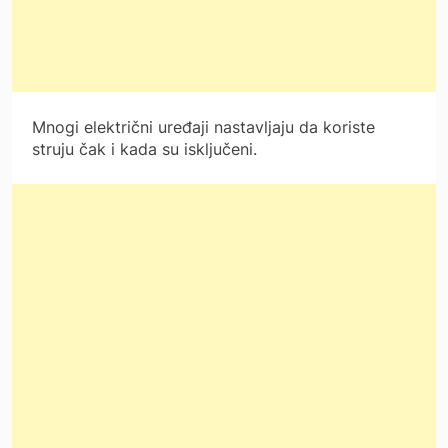
Mnogi električni uređaji nastavljaju da koriste
struju čak i kada su isključeni.