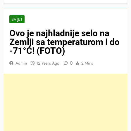
SVIJET
Ovo je najhladnije selo na
Zemlji sa temperaturom i do
-71°C! (FOTO)
0
Admin
12 Years Ago
2 Mins