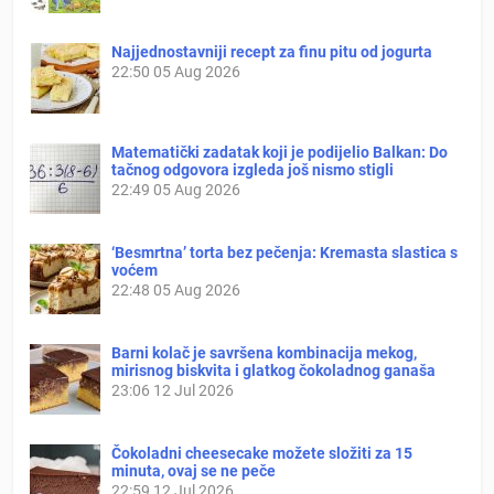
Najjednostavniji recept za finu pitu od jogurta
22:50
05 Aug 2026
Matematički zadatak koji je podijelio Balkan: Do
tačnog odgovora izgleda još nismo stigli
22:49
05 Aug 2026
‘Besmrtna’ torta bez pečenja: Kremasta slastica s
voćem
22:48
05 Aug 2026
Barni kolač je savršena kombinacija mekog,
mirisnog biskvita i glatkog čokoladnog ganaša
23:06
12 Jul 2026
Čokoladni cheesecake možete složiti za 15
minuta, ovaj se ne peče
22:59
12 Jul 2026