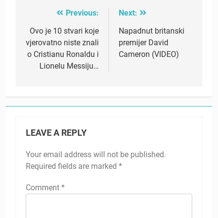
Previous:
Next:
Post
navigation
Ovo je 10 stvari koje
Napadnut britanski
vjerovatno niste znali
premijer David
o Cristianu Ronaldu i
Cameron (VIDEO)
Lionelu Messiju…
LEAVE A REPLY
Your email address will not be published.
Required fields are marked
*
Comment
*