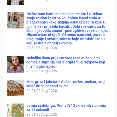
Otišao sam kući po neke dokumente i zatekao
svoju trudnu ženu na koljenima ispod stola u
blagovaonici kako skuplja ostatke papira koje su
joj majka i prijatelji bacali. „Dobra je samo za to
što mi je rodila unuče“, podrugljivo se rekla majka.
Nisam rekao ni riječi. Okrenuo sam stol, pozvao
osiguranje i otvorio snimke koje će otkriti istinu
koju je moja obitelj skrivala.
23:30
06 Aug 2026
Nekoliko dana prije carskog reza otišao je na
odmor, a supruga mu je pripremila razgovor koji
nije mogao izbjeći
23:26
06 Aug 2026
Miks griza i jabuka – Sočan, nežan, mekan, ovaj
kolač će se dopasti svima
22:51
05 Aug 2026
Letnja razbibriga: Pronađi 12 skrivenih životinja
za 12 sekundi
22:51
05 Aug 2026