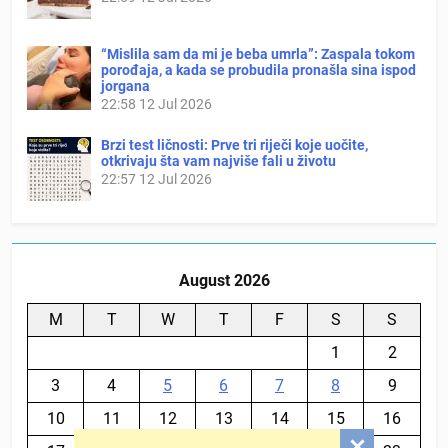
“Mislila sam da mi je beba umrla”: Zaspala tokom
porođaja, a kada se probudila pronašla sina ispod
jorgana
22:58
12 Jul 2026
Brzi test ličnosti: Prve tri riječi koje uočite,
otkrivaju šta vam najviše fali u životu
22:57
12 Jul 2026
August 2026
M
T
W
T
F
S
S
1
2
3
4
5
6
7
8
9
10
11
12
13
14
15
16