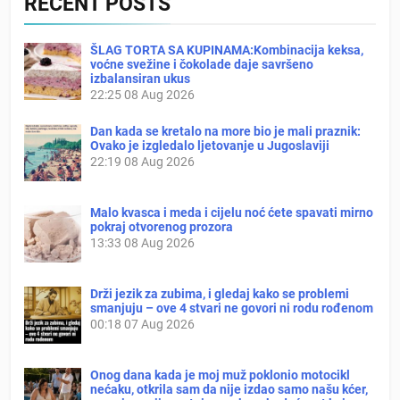
RECENT POSTS
ŠLAG TORTA SA KUPINAMA:Kombinacija keksa,
voćne svežine i čokolade daje savršeno
izbalansiran ukus
22:25
08 Aug 2026
Dan kada se kretalo na more bio je mali praznik:
Ovako je izgledalo ljetovanje u Jugoslaviji
22:19
08 Aug 2026
Malo kvasca i meda i cijelu noć ćete spavati mirno
pokraj otvorenog prozora
13:33
08 Aug 2026
Drži jezik za zubima, i gledaj kako se problemi
smanjuju – ove 4 stvari ne govori ni rodu rođenom
00:18
07 Aug 2026
Onog dana kada je moj muž poklonio motocikl
nećaku, otkrila sam da nije izdao samo našu kćer,