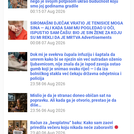
nego je svojim potpisom ukrao budućnost koju
smo joj godinama gradile
00:15
07 Aug 2026
SIROMAŠNI DJEČAK VRATIO JE TENISICE MOGA
SINA — ALI KADA SAM MU POGLEDAO U OČI,
ISPUSTIO SAM ČAŠU: BIO JE SIN ŽENE ZA KOJU
SU MI REKLI DA JE MRTVA Advertisements
00:08
07 Aug 2026
Dok mi je svekrva čupala infuziju i šaptala da
umrem kako bi se njezin sin već sutradan oženio
ljubavnicom, nije znala da je ispod zavoja ostao
gumb koji je snimao svaku riječ — i da iza
bolničkog stakla već čekaju državna odvjetnica i
policija
23:58
06 Aug 2026
Mislio je da je stranac doneo običan sat na
popravku. Ali kada ga je otvorio, prestao je da
diše…
23:56
06 Aug 2026
Račun za „besplatnu“ baku: Kako sam zaovi
priredila večeru koju nikada neće zaboraviti
23:40
06 Aug 2026