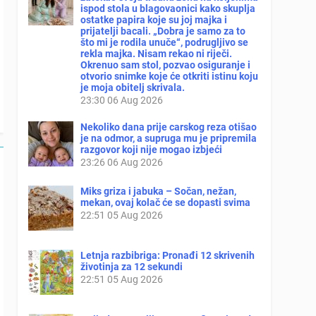
ispod stola u blagovaonici kako skuplja
ostatke papira koje su joj majka i
prijatelji bacali. „Dobra je samo za to
što mi je rodila unuče“, podrugljivo se
rekla majka. Nisam rekao ni riječi.
Okrenuo sam stol, pozvao osiguranje i
otvorio snimke koje će otkriti istinu koju
je moja obitelj skrivala.
23:30
06 Aug 2026
Nekoliko dana prije carskog reza otišao
je na odmor, a supruga mu je pripremila
razgovor koji nije mogao izbjeći
23:26
06 Aug 2026
Miks griza i jabuka – Sočan, nežan,
mekan, ovaj kolač će se dopasti svima
22:51
05 Aug 2026
Letnja razbibriga: Pronađi 12 skrivenih
životinja za 12 sekundi
22:51
05 Aug 2026