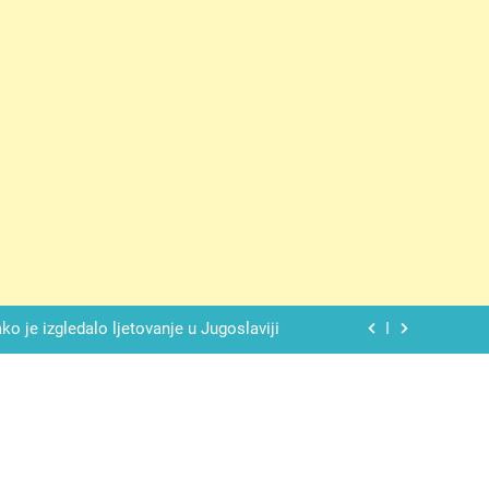
 ove 4 stvari ne govori ni rodu rođenom
lade daje savršeno izbalansiran ukus
o je izgledalo ljetovanje u Jugoslaviji
spavati mirno pokraj otvorenog prozora
 ove 4 stvari ne govori ni rodu rođenom
lade daje savršeno izbalansiran ukus