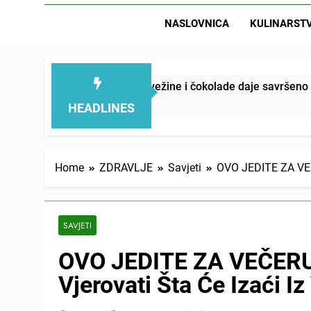
NASLOVNICA
KULINARST
sa, voćne svežine i čokolade daje savršeno izbalansiran u
HEADLINES
Home
ZDRAVLJE
Savjeti
OVO JEDITE ZA VEČ
SAVJETI
OVO JEDITE ZA VEČER
Vjerovati Šta Će Izaći 