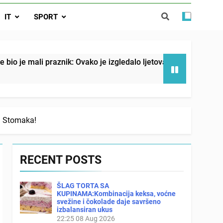
o je izgledalo ljetovanje u Jugoslaviji
IT
SPORT
spavati mirno pokraj otvorenog prozora
 ove 4 stvari ne govori ni rodu rođenom
znik: Ovako je izgledalo ljetovanje u Jugoslaviji
g Stomaka!
RECENT POSTS
ŠLAG TORTA SA
KUPINAMA:Kombinacija keksa, voćne
svežine i čokolade daje savršeno
izbalansiran ukus
22:25
08 Aug 2026