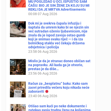
MU POGLEDAO U OČI, ISPUSTIO SAM
ČAŠU: BIO JE SIN ŽENE ZA KOJU SU MI
REKLI DA JE MRTVA Advertisements
00:08
07 Aug 2026
Dok mi je svekrva čupala infuziju i
šaptala da umrem kako bi se njezin sin
već sutradan oženio ljubavnicom, nije
znala da je ispod zavoja ostao gumb
koji je snimao svaku riječ — i da iza
bolničkog stakla već čekaju državna
odvjetnica i policija
23:58
06 Aug 2026
Mislio je da je stranac doneo običan sat
na popravku. Ali kada ga je otvorio,
prestao je da diše…
23:56
06 Aug 2026
Račun za „besplatnu“ baku: Kako sam
zaovi priredila večeru koju nikada neće
zaboraviti
23:40
06 Aug 2026
Otišao sam kući po neke dokumente i
zatekao svoju trudnu ženu na koljenima