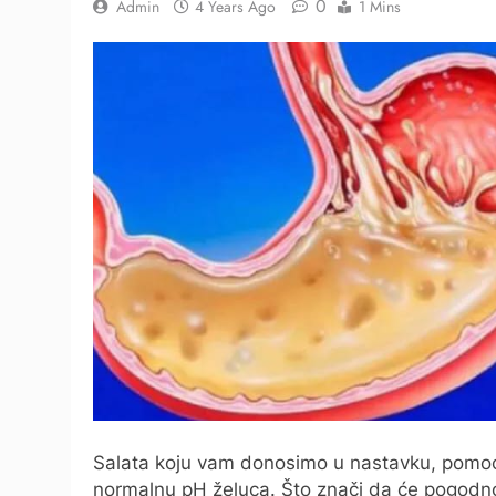
0
Admin
4 Years Ago
1 Mins
Salata koju vam donosimo u nastavku, pomoći 
normalnu pH želuca. Što znači da će pogodno