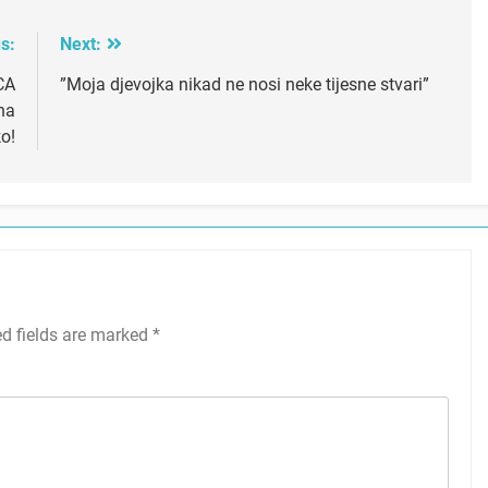
s:
Next:
CA
”Moja djevojka nikad ne nosi neke tijesne stvari”
na
o!
ed fields are marked
*