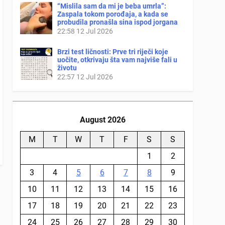
“Mislila sam da mi je beba umrla”:
Zaspala tokom porođaja, a kada se
probudila pronašla sina ispod jorgana
22:58
12 Jul 2026
Brzi test ličnosti: Prve tri riječi koje
uočite, otkrivaju šta vam najviše fali u
životu
22:57
12 Jul 2026
August 2026
M
T
W
T
F
S
S
1
2
3
4
5
6
7
8
9
10
11
12
13
14
15
16
17
18
19
20
21
22
23
24
25
26
27
28
29
30