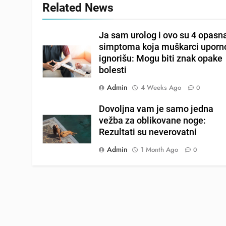
Related News
Ja sam urolog i ovo su 4 opasn
simptoma koja muškarci uporn
ignorišu: Mogu biti znak opake
bolesti
Admin
4 Weeks Ago
0
Dovoljna vam je samo jedna
vežba za oblikovane noge:
Rezultati su neverovatni
Admin
1 Month Ago
0