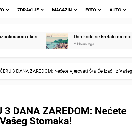
Dan kada se kretalo na more bio je mali praznik: Ovak
VO
ZDRAVLJE
MAGAZIN
FOTO
AUTO
Malo kvasca i meda i cijelu noć ćete 
Drži jezik za zubima, i gledaj kako se problemi smanjuju –
kus
Dan kada se kretalo na more bio je mali pra
9 Hours Ago
ERU 3 DANA ZAREDOM: Nećete Vjerovati Šta Će Izaći Iz Vaše
U 3 DANA ZAREDOM: Nećete
Iz Vašeg Stomaka!