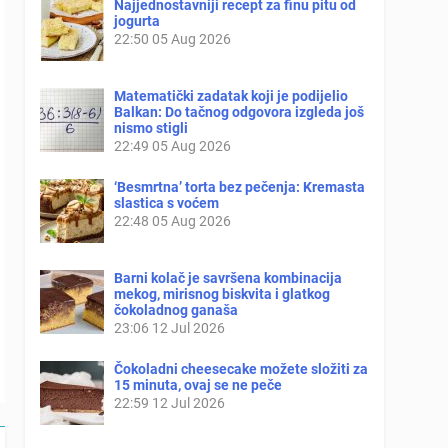
Najjednostavniji recept za finu pitu od
jogurta
22:50
05 Aug 2026
Matematički zadatak koji je podijelio
Balkan: Do tačnog odgovora izgleda još
nismo stigli
22:49
05 Aug 2026
‘Besmrtna’ torta bez pečenja: Kremasta
slastica s voćem
22:48
05 Aug 2026
Barni kolač je savršena kombinacija
mekog, mirisnog biskvita i glatkog
čokoladnog ganaša
23:06
12 Jul 2026
Čokoladni cheesecake možete složiti za
15 minuta, ovaj se ne peče
22:59
12 Jul 2026