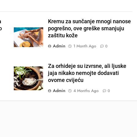
a
Kremu za sunčanje mnogi nanose
o
pogrešno, ove greške smanjuju
zaštitu kože
Admin
1 Month Ago
0
Za orhideje su izvrsne, ali ljuske
jaja nikako nemojte dodavati
ovome cvijeću
Admin
4 Months Ago
0