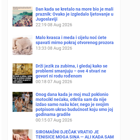
Dan kada se kretalo na more bio je mali
praznik: Ovako je izgledalo ljetovanje u
Jugoslaviji
22:19
08 Aug 2026
Malo kvasca i meda i cijelu noć ćete
spavati mirno pokraj otvorenog prozora
13:33
08 Aug 2026
Drži jezik za zubima, i gledaj kako se
problemi smanjuju – ove 4 stvari ne
govori ni rodu rođenom
00:18
07 Aug 2026
Onog dana kada je moj muž poklonio
motocikl nećaku, otkrila sam da nije
izdao samo našu kćer, nego je svojim
potpisom ukrao budućnost koju smo joj
godinama gradile
00:15
07 Aug 2026
SIROMAŠNI DJEČAK VRATIO JE
TENISICE MOGA SINA — ALI KADA SAM