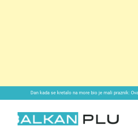
Drži jezik za zubima, i gledaj kako se problemi smanjuju –
LAG TORTA SA KUPINAMA:Kombinacija keksa, voćne svežine i čoko
Dan kada se kretalo na more bio je mali praznik: Ovak
Malo kvasca i meda i cijelu noć ćete 
Drži jezik za zubima, i gledaj kako se problemi smanjuju –
LKAN PLUS
LAG TORTA SA KUPINAMA:Kombinacija keksa, voćne svežine i čoko