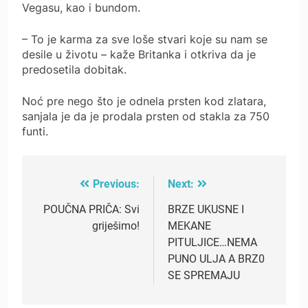
Vegasu, kao i bundom.
– To je karma za sve loše stvari koje su nam se
desile u životu – kaže Britanka i otkriva da je
predosetila dobitak.
Noć pre nego što je odnela prsten kod zlatara,
sanjala je da je prodala prsten od stakla za 750
funti.
Previous:
Next:
Post
navigation
POUČNA PRIČA: Svi
BRZE UKUSNE I
griješimo!
MEKANE
PITULJICE…NEMA
PUNO ULJA A BRZ0
SE SPREMAJU