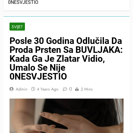
0NESVJESTIO
SVIJET
Posle 30 Godina Odlučila Da
Proda Prsten Sa BUVLJAKA:
Kada Ga Je Zlatar Vidio,
Umalo Se Nije
0NESVJESTIO
0
Admin
4 Years Ago
2 Mins