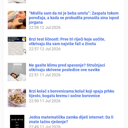
“Mislila sam da mi je beba umrla”: Zaspala tokom
porođaja, a kada se probudila pronašla sina ispod
jorgana
22:58
12 Jul 2026
Brzi test ličnosti: Prve tri riječi koje uočite,
otkrivaju šta vam najviše fali u životu
22:57
12 Jul 2026
Ne gasite klimu pred spavanje? Stručnjaci
otkrivaju skrivene posledice ove navike
22:51
11 Jul 2026
Brzi kolač s borovnicama:kolač koji spaja prhko
tijesto, bogatu kremu i sočne borovnice
22:50
11 Jul 2026
Jedna matematička zamka dijeli internet: Da li
znate tačno rješenje?
22:49
11 Jul 2026