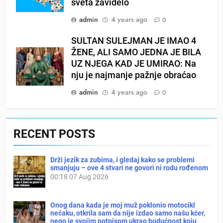
sveta zavidelo
admin
4 years ago
0
SULTAN SULEJMAN JE IMAO 4
ŽENE, ALI SAMO JEDNA JE BILA
UZ NJEGA KAD JE UMIRAO: Na
nju je najmanje pažnje obraćao
admin
4 years ago
0
RECENT POSTS
Drži jezik za zubima, i gledaj kako se problemi
smanjuju – ove 4 stvari ne govori ni rodu rođenom
00:18
07 Aug 2026
Onog dana kada je moj muž poklonio motocikl
nećaku, otkrila sam da nije izdao samo našu kćer,
nego je svojim potpisom ukrao budućnost koju