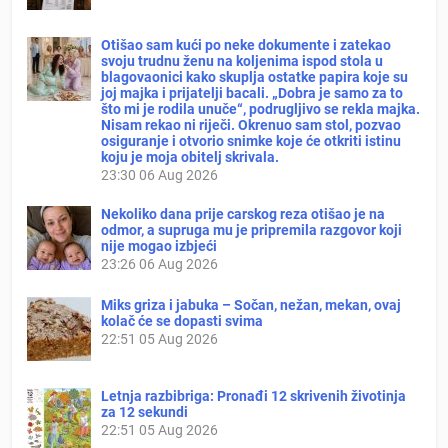
Otišao sam kući po neke dokumente i zatekao
svoju trudnu ženu na koljenima ispod stola u
blagovaonici kako skuplja ostatke papira koje su
joj majka i prijatelji bacali. „Dobra je samo za to
što mi je rodila unuče“, podrugljivo se rekla majka.
Nisam rekao ni riječi. Okrenuo sam stol, pozvao
osiguranje i otvorio snimke koje će otkriti istinu
koju je moja obitelj skrivala.
23:30
06 Aug 2026
Nekoliko dana prije carskog reza otišao je na
odmor, a supruga mu je pripremila razgovor koji
nije mogao izbjeći
23:26
06 Aug 2026
Miks griza i jabuka – Sočan, nežan, mekan, ovaj
kolač će se dopasti svima
22:51
05 Aug 2026
Letnja razbibriga: Pronađi 12 skrivenih životinja
za 12 sekundi
22:51
05 Aug 2026