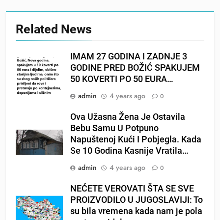
Related News
IMAM 27 GODINA I ZADNJE 3
GODINE PRED BOŽIĆ SPAKUJEM
50 KOVERTI PO 50 EURA…
admin
4 years ago
0
Ova Užasna Žena Je Ostavila
Bebu Samu U Potpuno
Napuštenoj Kući I Pobjegla. Kada
Se 10 Godina Kasnije Vratila…
admin
4 years ago
0
NEĆETE VEROVATI ŠTA SE SVE
PROIZVODILO U JUGOSLAVIJI: To
su bila vremena kada nam je pola