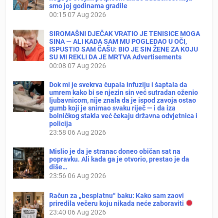
smo joj godinama gradile
00:15
07 Aug 2026
SIROMAŠNI DJEČAK VRATIO JE TENISICE MOGA
SINA — ALI KADA SAM MU POGLEDAO U OČI,
ISPUSTIO SAM ČAŠU: BIO JE SIN ŽENE ZA KOJU
SU MI REKLI DA JE MRTVA Advertisements
00:08
07 Aug 2026
Dok mi je svekrva čupala infuziju i šaptala da
umrem kako bi se njezin sin već sutradan oženio
ljubavnicom, nije znala da je ispod zavoja ostao
gumb koji je snimao svaku riječ — i da iza
bolničkog stakla već čekaju državna odvjetnica i
policija
23:58
06 Aug 2026
Mislio je da je stranac doneo običan sat na
popravku. Ali kada ga je otvorio, prestao je da
diše…
23:56
06 Aug 2026
Račun za „besplatnu“ baku: Kako sam zaovi
priredila večeru koju nikada neće zaboraviti
23:40
06 Aug 2026