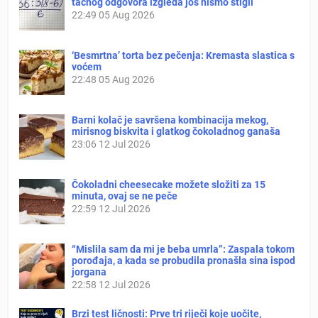
tačnog odgovora izgleda još nismo stigli
22:49
05 Aug 2026
‘Besmrtna’ torta bez pečenja: Kremasta slastica s
voćem
22:48
05 Aug 2026
Barni kolač je savršena kombinacija mekog,
mirisnog biskvita i glatkog čokoladnog ganaša
23:06
12 Jul 2026
Čokoladni cheesecake možete složiti za 15
minuta, ovaj se ne peče
22:59
12 Jul 2026
“Mislila sam da mi je beba umrla”: Zaspala tokom
porođaja, a kada se probudila pronašla sina ispod
jorgana
22:58
12 Jul 2026
Brzi test ličnosti: Prve tri riječi koje uočite,