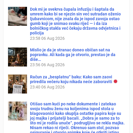
Dok mi je svekrva čupala infuziju i šaptala da
umrem kako bi se njezin sin već sutradan oženio
ljubavnicom, nije znala da je ispod zavoja ostao
gumb koji je snimao svaku riječ — i da iza
bolničkog stakla već čekaju državna odvjetnica i
policija
23:58
06 Aug 2026
Mislio je da je stranac doneo običan sat na
popravku. Ali kada ga je otvorio, prestao je da
diše…
23:56
06 Aug 2026
Račun za „besplatnu“ baku: Kako sam zaovi
priredila večeru koju nikada neće zaboraviti
23:40
06 Aug 2026
Otišao sam kući po neke dokumente i zatekao
svoju trudnu ženu na koljenima ispod stola u
blagovaonici kako skuplja ostatke papira koje su
joj majka i prijatelji bacali. „Dobra je samo za to
što mi je rodila unuče“, podrugljivo se rekla majka.
Nisam rekao ni riječi. Okrenuo sam stol, pozvao
osiguranje i otvorio snimke koje će otkriti istinu