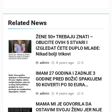
Related News
ŽENE 50+ TREBAJU ZNATI –
OBUCITE OVIH 5 STVARI I
IZGLEDAT ĆETE DUPLO MLAĐE:
Nikad bolji trikovi
admin
4 years ago
0
IMAM 27 GODINA I ZADNJE 3
GODINE PRED BOŽIĆ SPAKUJEM
50 KOVERTI PO 50 EURA…
admin
4 years ago
0
MAMA MI JE GOVORILA DA
OSTAVIM SVOJU ŽENU JER NIJE