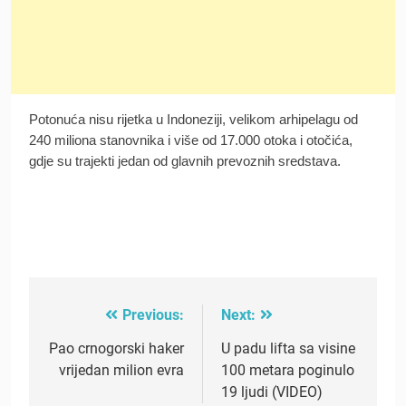
Potonuća nisu rijetka u Indoneziji, velikom arhipelagu od
240 miliona stanovnika i više od 17.000 otoka i otočića,
gdje su trajekti jedan od glavnih prevoznih sredstava.
Previous:
Next:
Post
navigation
Pao crnogorski haker
U padu lifta sa visine
vrijedan milion evra
100 metara poginulo
19 ljudi (VIDEO)