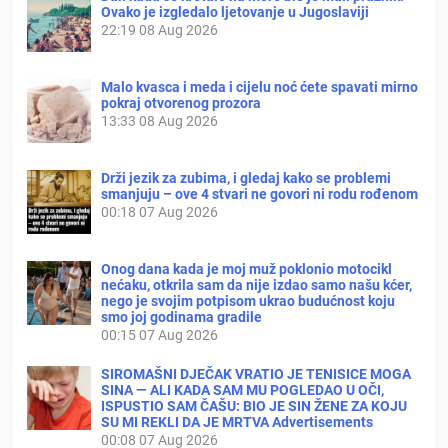
Ovako je izgledalo ljetovanje u Jugoslaviji
22:19
08 Aug 2026
Malo kvasca i meda i cijelu noć ćete spavati mirno
pokraj otvorenog prozora
13:33
08 Aug 2026
Drži jezik za zubima, i gledaj kako se problemi
smanjuju – ove 4 stvari ne govori ni rodu rođenom
00:18
07 Aug 2026
Onog dana kada je moj muž poklonio motocikl
nećaku, otkrila sam da nije izdao samo našu kćer,
nego je svojim potpisom ukrao budućnost koju
smo joj godinama gradile
00:15
07 Aug 2026
SIROMAŠNI DJEČAK VRATIO JE TENISICE MOGA
SINA — ALI KADA SAM MU POGLEDAO U OČI,
ISPUSTIO SAM ČAŠU: BIO JE SIN ŽENE ZA KOJU
SU MI REKLI DA JE MRTVA Advertisements
00:08
07 Aug 2026