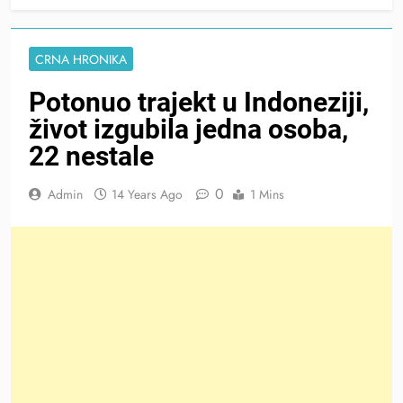
CRNA HRONIKA
Potonuo trajekt u Indoneziji,
život izgubila jedna osoba,
22 nestale
0
Admin
14 Years Ago
1 Mins