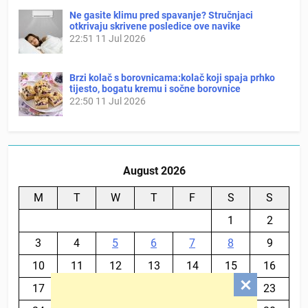
Ne gasite klimu pred spavanje? Stručnjaci
otkrivaju skrivene posledice ove navike
22:51
11 Jul 2026
Brzi kolač s borovnicama:kolač koji spaja prhko
tijesto, bogatu kremu i sočne borovnice
22:50
11 Jul 2026
August 2026
M
T
W
T
F
S
S
1
2
3
4
5
6
7
8
9
10
11
12
13
14
15
16
17
18
19
20
21
22
23