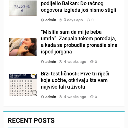
podijelio Balkan: Do tačnog
odgovora izgleda još nismo stigli
admin
3 days ago
0
“Mislila sam da mi je beba
umrla”: Zaspala tokom porođaja,
a kada se probudila pronašla sina
ispod jorgana
admin
4 weeks ago
0
Brzi test ličnosti: Prve tri riječi
koje uočite, otkrivaju šta vam
najviše fali u životu
admin
4 weeks ago
0
RECENT POSTS