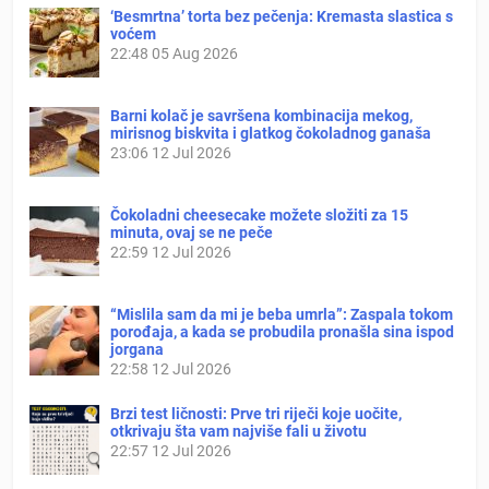
‘Besmrtna’ torta bez pečenja: Kremasta slastica s
voćem
22:48
05 Aug 2026
Barni kolač je savršena kombinacija mekog,
mirisnog biskvita i glatkog čokoladnog ganaša
23:06
12 Jul 2026
Čokoladni cheesecake možete složiti za 15
minuta, ovaj se ne peče
22:59
12 Jul 2026
“Mislila sam da mi je beba umrla”: Zaspala tokom
porođaja, a kada se probudila pronašla sina ispod
jorgana
22:58
12 Jul 2026
Brzi test ličnosti: Prve tri riječi koje uočite,
otkrivaju šta vam najviše fali u životu
22:57
12 Jul 2026