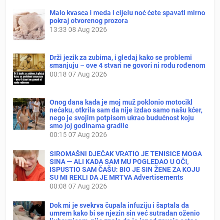
Malo kvasca i meda i cijelu noć ćete spavati mirno
pokraj otvorenog prozora
13:33
08 Aug 2026
Drži jezik za zubima, i gledaj kako se problemi
smanjuju – ove 4 stvari ne govori ni rodu rođenom
00:18
07 Aug 2026
Onog dana kada je moj muž poklonio motocikl
nećaku, otkrila sam da nije izdao samo našu kćer,
nego je svojim potpisom ukrao budućnost koju
smo joj godinama gradile
00:15
07 Aug 2026
SIROMAŠNI DJEČAK VRATIO JE TENISICE MOGA
SINA — ALI KADA SAM MU POGLEDAO U OČI,
ISPUSTIO SAM ČAŠU: BIO JE SIN ŽENE ZA KOJU
SU MI REKLI DA JE MRTVA Advertisements
00:08
07 Aug 2026
Dok mi je svekrva čupala infuziju i šaptala da
umrem kako bi se njezin sin već sutradan oženio