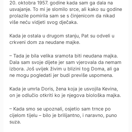
20. oktobra 1957. godine kada sam ga dala na
usvajanje. To mi je slomilo srce, ali kako su godine
prolazile pomirila sam se s činjenicom da nikad
više neću vidjeti svog dječaka.
Kada je ostala u drugom stanju, Pat su odveli u
crkveni dom za neudane majke.
– Tada je bila velika sramota biti neudana majka.
Dala sam svoje dijete jer sam vjerovala da nemam
izbora. Još uvijek živim u blizini tog Doma, ali ga
ne mogu pogledati jer budi previše uspomena.
Kada je umrla Doris, žena koja je usvojila Kevina,
on je odlučio otkriti ko je njegova biološka majka.
– Kada smo se upoznali, osjetio sam trnce po
cijelom tijelu – bilo je brilijantno, i naravno, puno
suza.