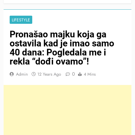
LIFESTYLE
Pronašao majku koja ga
ostavila kad je imao samo
40 dana: Pogledala me i
rekla “dođi ovamo”!
0
Admin
12 Years Ago
4 Mins