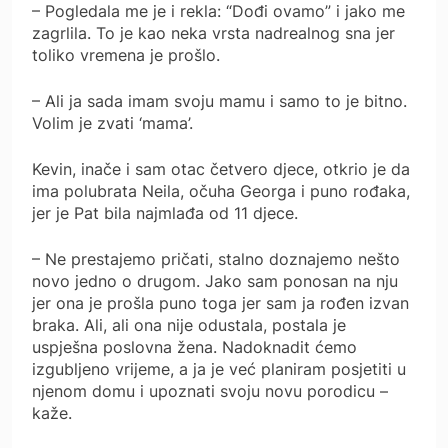
– Pogledala me je i rekla: “Dođi ovamo” i jako me
zagrlila. To je kao neka vrsta nadrealnog sna jer
toliko vremena je prošlo.
– Ali ja sada imam svoju mamu i samo to je bitno.
Volim je zvati ‘mama’.
Kevin, inače i sam otac četvero djece, otkrio je da
ima polubrata Neila, očuha Georga i puno rođaka,
jer je Pat bila najmlađa od 11 djece.
– Ne prestajemo pričati, stalno doznajemo nešto
novo jedno o drugom. Jako sam ponosan na nju
jer ona je prošla puno toga jer sam ja rođen izvan
braka. Ali, ali ona nije odustala, postala je
uspješna poslovna žena. Nadoknadit ćemo
izgubljeno vrijeme, a ja je već planiram posjetiti u
njenom domu i upoznati svoju novu porodicu –
kaže.