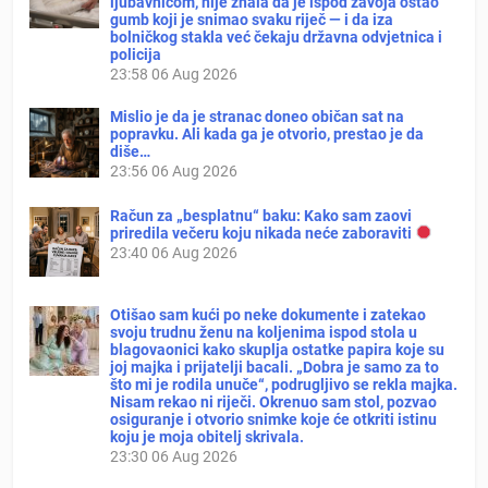
ljubavnicom, nije znala da je ispod zavoja ostao
gumb koji je snimao svaku riječ — i da iza
bolničkog stakla već čekaju državna odvjetnica i
policija
23:58
06 Aug 2026
Mislio je da je stranac doneo običan sat na
popravku. Ali kada ga je otvorio, prestao je da
diše…
23:56
06 Aug 2026
Račun za „besplatnu“ baku: Kako sam zaovi
priredila večeru koju nikada neće zaboraviti
23:40
06 Aug 2026
Otišao sam kući po neke dokumente i zatekao
svoju trudnu ženu na koljenima ispod stola u
blagovaonici kako skuplja ostatke papira koje su
joj majka i prijatelji bacali. „Dobra je samo za to
što mi je rodila unuče“, podrugljivo se rekla majka.
Nisam rekao ni riječi. Okrenuo sam stol, pozvao
osiguranje i otvorio snimke koje će otkriti istinu
koju je moja obitelj skrivala.
23:30
06 Aug 2026