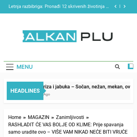
12 sekundi
Skip
Najjednostavniji recept za finu pitu od jogurta
to
content
Matematički zadatak koji je podijelio Balkan: Do
tačnog odgovora izgleda još nismo stigli
Miks griza i jabuka – Sočan, nežan, mekan, ovaj
kolač će se dopasti svima
BALKAN PLUS
Letnja razbibriga: Pronađi 12 skrivenih životinja za
12 sekundi
Najjednostavniji recept za finu pitu od jogurta
MENU
Matematički zadatak koji je podijelio Balkan: Do
tačnog odgovora izgleda još nismo stigli
Miks griza i jabuka – Sočan, nežan, mekan, ovaj kol
HEADLINES
6 Hours Ago
Home
MAGAZIN
Zanimljivosti
RASHLADIT ĆE VAS BOLJE OD KLIME: Prije spavanja
samo uradite ovo – VIŠE VAM NIKAD NEĆE BITI VRUĆE