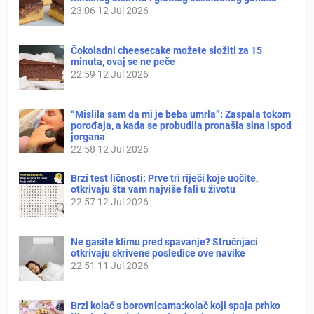
23:06
12 Jul 2026
Čokoladni cheesecake možete složiti za 15
minuta, ovaj se ne peče
22:59
12 Jul 2026
“Mislila sam da mi je beba umrla”: Zaspala tokom
porođaja, a kada se probudila pronašla sina ispod
jorgana
22:58
12 Jul 2026
Brzi test ličnosti: Prve tri riječi koje uočite,
otkrivaju šta vam najviše fali u životu
22:57
12 Jul 2026
Ne gasite klimu pred spavanje? Stručnjaci
otkrivaju skrivene posledice ove navike
22:51
11 Jul 2026
Brzi kolač s borovnicama:kolač koji spaja prhko