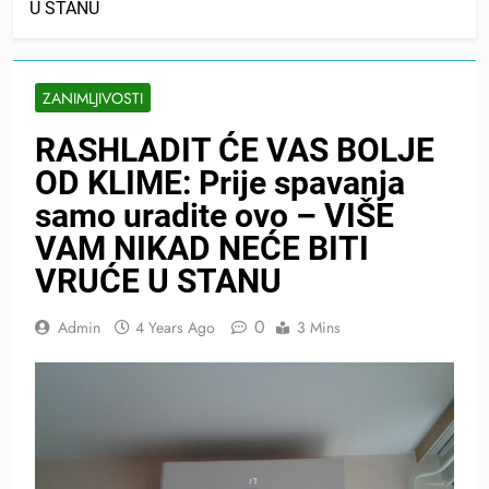
U STANU
ZANIMLJIVOSTI
RASHLADIT ĆE VAS BOLJE
OD KLIME: Prije spavanja
samo uradite ovo – VIŠE
VAM NIKAD NEĆE BITI
VRUĆE U STANU
0
Admin
4 Years Ago
3 Mins