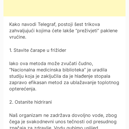
Kako navodi Telegraf, postoji šest trikova
zahvaljujući kojima ćete lakše “preživjeti” paklene
vrućine.
1. Stavite čarape u frižider
Iako ova metoda može zvučati čudno,
“Nacionalna medicinska biblioteka” je uradila
studiju koja je zaključila da je hlađenje stopala
zapravo efikasan metod za ublažavanje toplotnog
opterećenja.
2. Ostanite hidrirani
Naš organizam ne zadržava dovoljno vode, zbog
čega je svakodnevni unos tečnosti od presudnog
značaja za zdravlje. Vodu gubimo uslijed