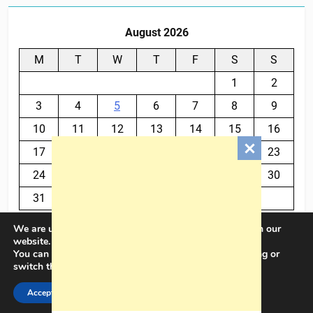
August 2026
M
T
W
T
F
S
S
1
2
3
4
5
6
7
8
9
10
11
12
13
14
15
16
17
18
19
20
21
22
23
24
25
26
27
28
29
30
31
We are using cookies to give you the best experience on our
« Jul
website.
You can find out more about which cookies we are using or
switch them off in
settings
.
BalkanPlus 2024© Powered By
.
BlazeThemes
Accept