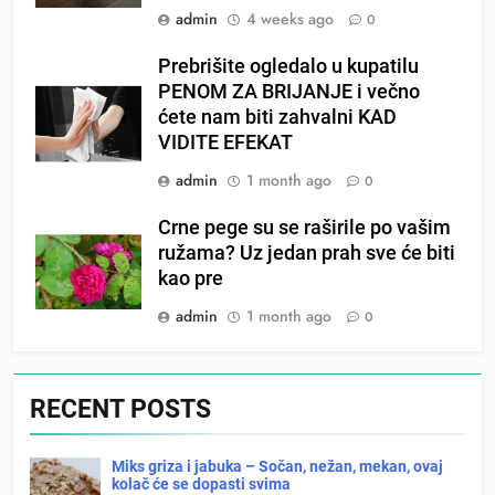
admin
4 weeks ago
0
Prebrišite ogledalo u kupatilu
PENOM ZA BRIJANJE i večno
ćete nam biti zahvalni KAD
VIDITE EFEKAT
admin
1 month ago
0
Crne pege su se raširile po vašim
ružama? Uz jedan prah sve će biti
kao pre
admin
1 month ago
0
RECENT POSTS
Miks griza i jabuka – Sočan, nežan, mekan, ovaj
kolač će se dopasti svima