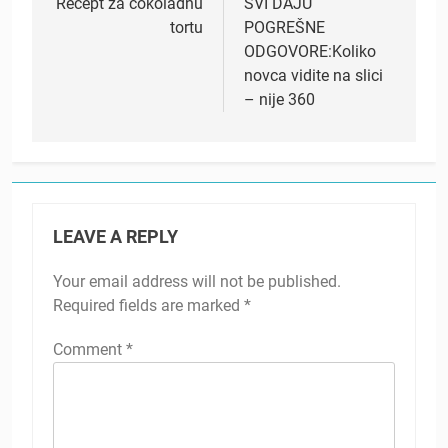
navigation
Recept za čokoladnu
SVI DAJU
tortu
POGREŠNE
ODGOVORE:Koliko
novca vidite na slici
– nije 360
LEAVE A REPLY
Your email address will not be published.
Required fields are marked
*
Comment
*