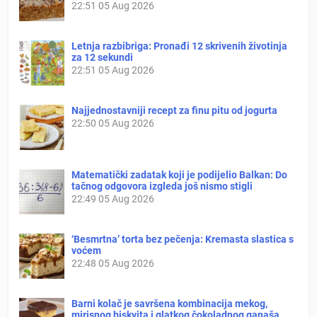
22:51
05 Aug 2026
Letnja razbibriga: Pronađi 12 skrivenih životinja
za 12 sekundi
22:51
05 Aug 2026
Najjednostavniji recept za finu pitu od jogurta
22:50
05 Aug 2026
Matematički zadatak koji je podijelio Balkan: Do
tačnog odgovora izgleda još nismo stigli
22:49
05 Aug 2026
‘Besmrtna’ torta bez pečenja: Kremasta slastica s
voćem
22:48
05 Aug 2026
Barni kolač je savršena kombinacija mekog,
mirisnog biskvita i glatkog čokoladnog ganaša