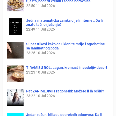
tijesto, bogatu kremu i sočne borovnice
22:50
11 Jul 2026
Jedna matematička zamka dijeli internet: Da li
znate tačno rješenje?
22:49
11 Jul 2026
Super trikovi kako da uklonite mrlje i ogrebotine
sa laminatnog poda
23:25
10 Jul 2026
TIRAMISU ROL: Lagan, kremast i neodoljiv desert
23:23
10 Jul 2026
Pet ZANIMLJIVIH zagonetki: Možete li ih rešiti?
23:22
10 Jul 2026
Jedan račun, hiljade pogrešnih odgovora: Da li