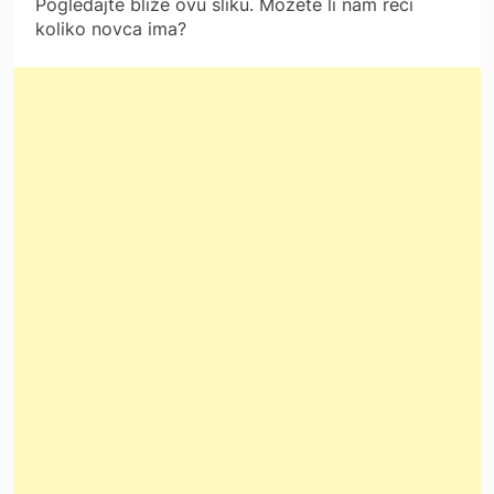
Pogledajte bliže ovu sliku. Možete li nam reći
koliko novca ima?