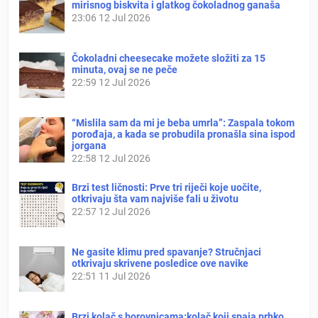
mirisnog biskvita i glatkog čokoladnog ganaša
23:06
12 Jul 2026
Čokoladni cheesecake možete složiti za 15
minuta, ovaj se ne peče
22:59
12 Jul 2026
“Mislila sam da mi je beba umrla”: Zaspala tokom
porođaja, a kada se probudila pronašla sina ispod
jorgana
22:58
12 Jul 2026
Brzi test ličnosti: Prve tri riječi koje uočite,
otkrivaju šta vam najviše fali u životu
22:57
12 Jul 2026
Ne gasite klimu pred spavanje? Stručnjaci
otkrivaju skrivene posledice ove navike
22:51
11 Jul 2026
Brzi kolač s borovnicama:kolač koji spaja prhko