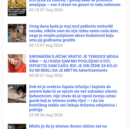
smanjuju – ove 4 stvari ne govori ni rodu rođenom
00:18
07 Aug 2026
Onog dana kada je moj muž poklonio motocikl
nećaku, otkrila sam da nije izdao samo našu kćer,
nego je svojim potpisom ukrao budućnost koju
smo joj godinama gradile
00:15
07 Aug 2026
SIROMAŠNI DJEČAK VRATIO JE TENISICE MOGA
SINA — ALI KADA SAM MU POGLEDAO U OČI,
ISPUSTIO SAM ČAŠU: BIO JE SIN ŽENE ZA KOJU
SU MI REKLI DA JE MRTVA Advertisements
00:08
07 Aug 2026
Dok mi je svekrva čupala infuziju i šaptala da
umrem kako bi se njezin sin već sutradan oženio
ljubavnicom, nije znala da je ispod zavoja ostao
gumb koji je snimao svaku riječ — i da iza
bolničkog stakla već čekaju državna odvjetnica i
policija
23:58
06 Aug 2026
Mislio je da je stranac doneo običan sat na