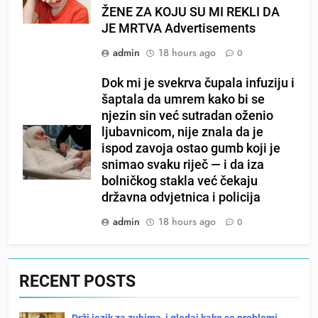
ŽENE ZA KOJU SU MI REKLI DA
JE MRTVA Advertisements
admin
18 hours ago
0
Dok mi je svekrva čupala infuziju i
šaptala da umrem kako bi se
njezin sin već sutradan oženio
ljubavnicom, nije znala da je
ispod zavoja ostao gumb koji je
snimao svaku riječ — i da iza
bolničkog stakla već čekaju
državna odvjetnica i policija
admin
18 hours ago
0
RECENT POSTS
Drži jezik za zubima, i gledaj kako se problemi