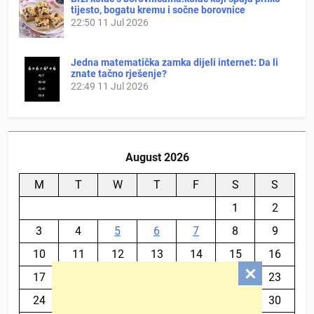
tijesto, bogatu kremu i sočne borovnice
22:50
11 Jul 2026
Jedna matematička zamka dijeli internet: Da li
znate tačno rješenje?
22:49
11 Jul 2026
August 2026
M
T
W
T
F
S
S
1
2
3
4
5
6
7
8
9
10
11
12
13
14
15
16
17
18
19
20
21
22
23
24
25
26
27
28
29
30