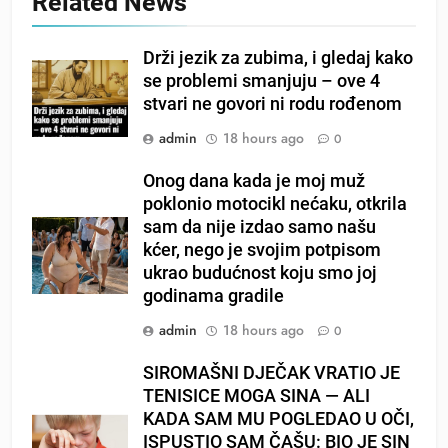
Related News
Drži jezik za zubima, i gledaj kako
se problemi smanjuju – ove 4
stvari ne govori ni rodu rođenom
admin
18 hours ago
0
Onog dana kada je moj muž
poklonio motocikl nećaku, otkrila
sam da nije izdao samo našu
kćer, nego je svojim potpisom
ukrao budućnost koju smo joj
godinama gradile
admin
18 hours ago
0
SIROMAŠNI DJEČAK VRATIO JE
TENISICE MOGA SINA — ALI
KADA SAM MU POGLEDAO U OČI,
ISPUSTIO SAM ČAŠU: BIO JE SIN