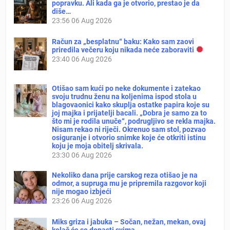
popravku. Ali kada ga je otvorio, prestao je da
diše…
23:56
06 Aug 2026
Račun za „besplatnu“ baku: Kako sam zaovi
priredila večeru koju nikada neće zaboraviti
23:40
06 Aug 2026
Otišao sam kući po neke dokumente i zatekao
svoju trudnu ženu na koljenima ispod stola u
blagovaonici kako skuplja ostatke papira koje su
joj majka i prijatelji bacali. „Dobra je samo za to
što mi je rodila unuče“, podrugljivo se rekla majka.
Nisam rekao ni riječi. Okrenuo sam stol, pozvao
osiguranje i otvorio snimke koje će otkriti istinu
koju je moja obitelj skrivala.
23:30
06 Aug 2026
Nekoliko dana prije carskog reza otišao je na
odmor, a supruga mu je pripremila razgovor koji
nije mogao izbjeći
23:26
06 Aug 2026
Miks griza i jabuka – Sočan, nežan, mekan, ovaj
kolač će se dopasti svima