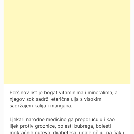
Peršinov list je bogat vitaminima i mineralima, a
njegov sok sadrži eterična ulja s visokim
sadržajem kalija i mangana.
Ljekari narodne medicine ga preporučuju i kao
lijek protiv groznice, bolesti bubrega, bolesti
mokraćnih puteva, dijabetesa, upale očiju, pa čak i