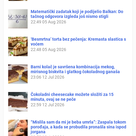
Matematički zadatak koji je podijelio Balkan: Do
tačnog odgovora izgleda još nismo stigli
22:49
05 Aug 2026
‘Besmrtna’ torta bez pečenja: Kremasta slastica s
voćem
22:48
05 Aug 2026
Barni kolač je savršena kombinacija mekog,
mirisnog biskvita i glatkog čokoladnog ganaša
23:06
12 Jul 2026
Čokoladni cheesecake možete složiti za 15
minuta, ovaj se ne peče
22:59
12 Jul 2026
“Mislila sam da mi je beba umrla”: Zaspala tokom
porođaja, a kada se probudila pronašla sina ispod
jorgana