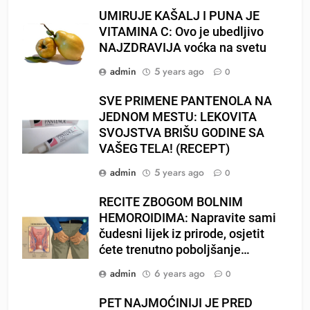
UMIRUJE KAŠALJ I PUNA JE
VITAMINA C: Ovo je ubedljivo
NAJZDRAVIJA voćka na svetu
admin
5 years ago
0
SVE PRIMENE PANTENOLA NA
JEDNOM MESTU: LEKOVITA
SVOJSTVA BRIŠU GODINE SA
VAŠEG TELA! (RECEPT)
admin
5 years ago
0
RECITE ZBOGOM BOLNIM
HEMOROIDIMA: Napravite sami
čudesni lijek iz prirode, osjetit
ćete trenutno poboljšanje…
admin
6 years ago
0
PET NAJMOĆINIJI JE PRED