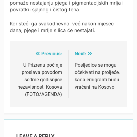
pomaže nestajanju pjega i pigmentacijskih mrlja i
povratku sjajnog i čistog tena.
Koristeći ga svakodnevno, već nakon mjesec
dana, pjege i mrlje s lica će nestajati.
Previous:
Next:
Post
navigation
U Prizrenu počinje
Posljedice se mogu
proslava povodom
očekivati na proljeće,
sedme godišnjice
kada emigranti budu
nezavisnosti Kosova
vraćeni na Kosovo
(FOTO/AGENDA)
LEAVE A REPLY