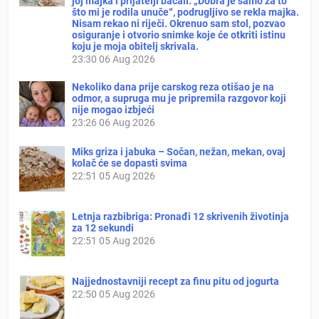
joj majka i prijatelji bacali. „Dobra je samo za to
što mi je rodila unuče“, podrugljivo se rekla majka.
Nisam rekao ni riječi. Okrenuo sam stol, pozvao
osiguranje i otvorio snimke koje će otkriti istinu
koju je moja obitelj skrivala.
23:30
06 Aug 2026
Nekoliko dana prije carskog reza otišao je na
odmor, a supruga mu je pripremila razgovor koji
nije mogao izbjeći
23:26
06 Aug 2026
Miks griza i jabuka – Sočan, nežan, mekan, ovaj
kolač će se dopasti svima
22:51
05 Aug 2026
Letnja razbibriga: Pronađi 12 skrivenih životinja
za 12 sekundi
22:51
05 Aug 2026
Najjednostavniji recept za finu pitu od jogurta
22:50
05 Aug 2026