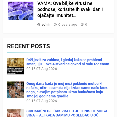
VAMA: Ove biljke virusi ne
podnose, koristite ih svaki dan i
ojačajte imunitet…
admin
6 years ago
0
RECENT POSTS
Drži jezik za zubima, i gledaj kako se problemi
smanjuju – ove 4 stvari ne govori ni rodu rođenom
00:18
07 Aug 2026
Onog dana kada je moj muž poklonio motocikl
nećaku, otkrila sam da nije izdao samo našu kćer,
nego je svojim potpisom ukrao budućnost koju
smo joj godinama gradile
00:15
07 Aug 2026
SIROMAŠNI DJEČAK VRATIO JE TENISICE MOGA
SINA — ALI KADA SAM MU POGLEDAO U OČI,