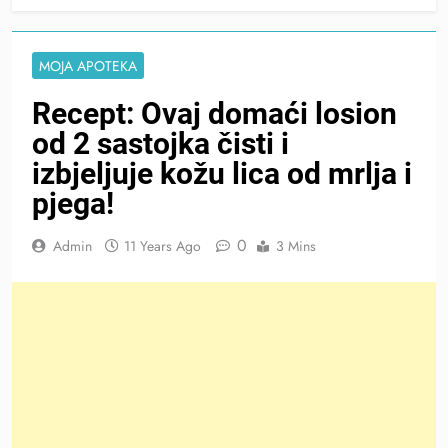
MOJA APOTEKA
Recept: Ovaj domaći losion
od 2 sastojka čisti i
izbjeljuje kožu lica od mrlja i
pjega!
0
Admin
11 Years Ago
3 Mins