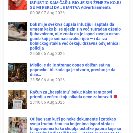
ISPUSTIO SAM ČAŠU: BIO JE SIN ŽENE ZA KOJU
SU MI REKLI DA JE MRTVA Advertisements
00:08
07 Aug 2026
Dok mi je svekrva čupala infuziju i šaptala da
umrem kako bi se njezin sin već sutradan oženio
ljubavnicom, nije znala da je ispod zavoja ostao
gumb koji je snimao svaku riječ — i da iza
bolničkog stakla već čekaju državna odvjetnica i
policija
23:58
06 Aug 2026
Mislio je da je stranac doneo običan sat na
popravku. Ali kada ga je otvorio, prestao je da
diše…
23:56
06 Aug 2026
Račun za „besplatnu“ baku: Kako sam zaovi
priredila večeru koju nikada neće zaboraviti
23:40
06 Aug 2026
Otišao sam kući po neke dokumente i zatekao
svoju trudnu ženu na koljenima ispod stola u
blagovaonici kako skuplja ostatke papira koje su