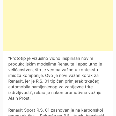
“Prototip je vizuelno vidno inspirisan novim
produkcijskim modelima Renaulta i apsolutno je
veličanstven, što je veoma važno u kontekstu
imidža kompanije. Ovo je novi važan korak za
Renault, jer je R.S. 01 tipičan primjerak trkaćeg
automobila namijenjenog za zahtjevne trke
izdržljivosti”, rekao je nakon promotivne vožnje
Alain Prost.
Renault Sport R.S. 01 zasnovan je na karbonskoj
monokok šasiji. Pokreće ga 3,8-litarski benzinski