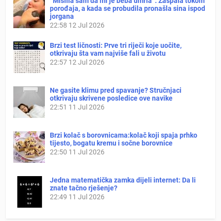
“Mislila sam da mi je beba umrla”: Zaspala tokom
porođaja, a kada se probudila pronašla sina ispod
jorgana
22:58
12 Jul 2026
Brzi test ličnosti: Prve tri riječi koje uočite,
otkrivaju šta vam najviše fali u životu
22:57
12 Jul 2026
Ne gasite klimu pred spavanje? Stručnjaci
otkrivaju skrivene posledice ove navike
22:51
11 Jul 2026
Brzi kolač s borovnicama:kolač koji spaja prhko
tijesto, bogatu kremu i sočne borovnice
22:50
11 Jul 2026
Jedna matematička zamka dijeli internet: Da li
znate tačno rješenje?
22:49
11 Jul 2026