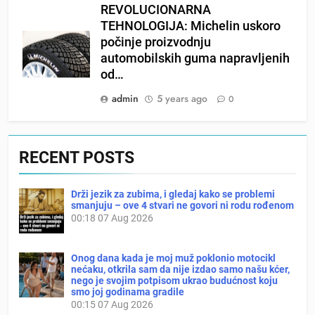
REVOLUCIONARNA
TEHNOLOGIJA: Michelin uskoro
počinje proizvodnju
automobilskih guma napravljenih
od…
admin
5 years ago
0
RECENT POSTS
Drži jezik za zubima, i gledaj kako se problemi
smanjuju – ove 4 stvari ne govori ni rodu rođenom
00:18
07 Aug 2026
Onog dana kada je moj muž poklonio motocikl
nećaku, otkrila sam da nije izdao samo našu kćer,
nego je svojim potpisom ukrao budućnost koju
smo joj godinama gradile
00:15
07 Aug 2026