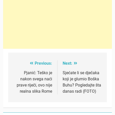
Previous:
Next:
Post
navigation
Pjanić: Teško je
Sjećate li se dječaka
nakon svega naći
koji je glumio Boška
prave riječi, ovo nije
Buhu? Pogledajte šta
realna slika Rome
danas radi (FOTO)