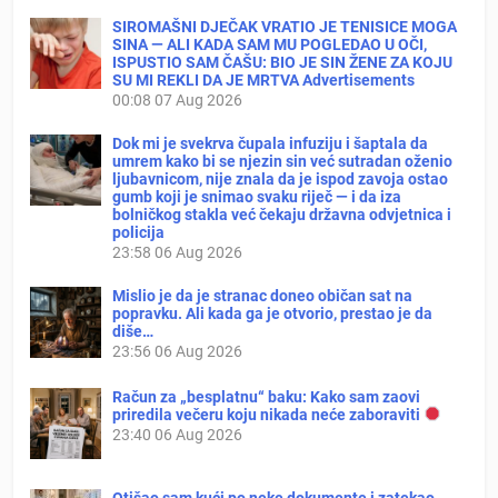
SIROMAŠNI DJEČAK VRATIO JE TENISICE MOGA
SINA — ALI KADA SAM MU POGLEDAO U OČI,
ISPUSTIO SAM ČAŠU: BIO JE SIN ŽENE ZA KOJU
SU MI REKLI DA JE MRTVA Advertisements
00:08
07 Aug 2026
Dok mi je svekrva čupala infuziju i šaptala da
umrem kako bi se njezin sin već sutradan oženio
ljubavnicom, nije znala da je ispod zavoja ostao
gumb koji je snimao svaku riječ — i da iza
bolničkog stakla već čekaju državna odvjetnica i
policija
23:58
06 Aug 2026
Mislio je da je stranac doneo običan sat na
popravku. Ali kada ga je otvorio, prestao je da
diše…
23:56
06 Aug 2026
Račun za „besplatnu“ baku: Kako sam zaovi
priredila večeru koju nikada neće zaboraviti
23:40
06 Aug 2026
Otišao sam kući po neke dokumente i zatekao