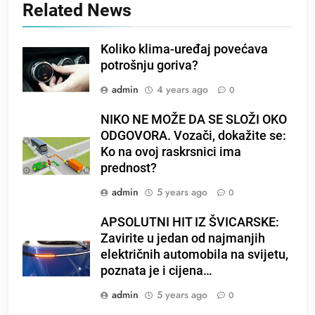
Related News
Koliko klima-uređaj povećava
potrošnju goriva?
admin
4 years ago
0
NIKO NE MOŽE DA SE SLOŽI OKO
ODGOVORA. Vozači, dokažite se:
Ko na ovoj raskrsnici ima
prednost?
admin
5 years ago
0
APSOLUTNI HIT IZ ŠVICARSKE:
Zavirite u jedan od najmanjih
električnih automobila na svijetu,
poznata je i cijena…
admin
5 years ago
0