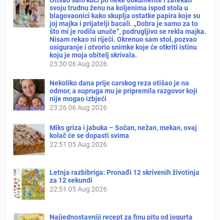
svoju trudnu ženu na koljenima ispod stola u
blagovaonici kako skuplja ostatke papira koje su
joj majka i prijatelji bacali. „Dobra je samo za to
što mi je rodila unuče“, podrugljivo se rekla majka.
Nisam rekao ni riječi. Okrenuo sam stol, pozvao
osiguranje i otvorio snimke koje će otkriti istinu
koju je moja obitelj skrivala.
23:30
06 Aug 2026
Nekoliko dana prije carskog reza otišao je na
odmor, a supruga mu je pripremila razgovor koji
nije mogao izbjeći
23:26
06 Aug 2026
Miks griza i jabuka – Sočan, nežan, mekan, ovaj
kolač će se dopasti svima
22:51
05 Aug 2026
Letnja razbibriga: Pronađi 12 skrivenih životinja
za 12 sekundi
22:51
05 Aug 2026
Najjednostavniji recept za finu pitu od jogurta