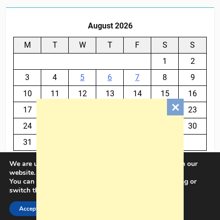
August 2026
M
T
W
T
F
S
S
1
2
3
4
5
6
7
8
9
10
11
12
13
14
15
16
17
18
19
20
21
22
23
24
25
26
27
28
29
30
31
We are using cookies to give you the best experience on our
« Jul
website.
You can find out more about which cookies we are using or
switch them off in
settings
.
BalkanPlus 2024© Powered By
.
BlazeThemes
Accept