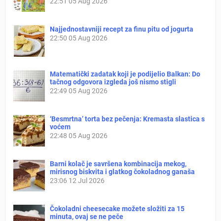
22:51
05 Aug 2026
Najjednostavniji recept za finu pitu od jogurta
22:50
05 Aug 2026
Matematički zadatak koji je podijelio Balkan: Do
tačnog odgovora izgleda još nismo stigli
22:49
05 Aug 2026
‘Besmrtna’ torta bez pečenja: Kremasta slastica s
voćem
22:48
05 Aug 2026
Barni kolač je savršena kombinacija mekog,
mirisnog biskvita i glatkog čokoladnog ganaša
23:06
12 Jul 2026
Čokoladni cheesecake možete složiti za 15
minuta, ovaj se ne peče