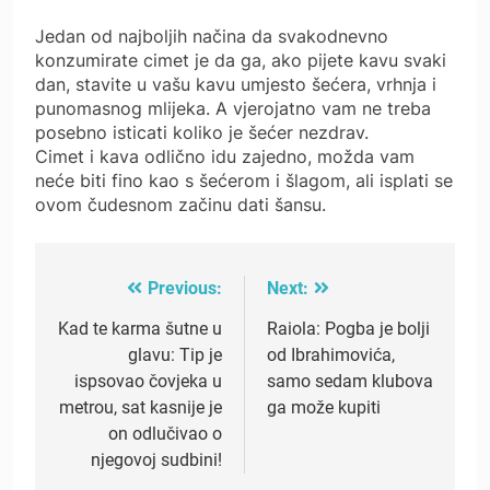
Jedan od najboljih načina da svakodnevno
konzumirate cimet je da ga, ako pijete kavu svaki
dan, stavite u vašu kavu umjesto šećera, vrhnja i
punomasnog mlijeka. A vjerojatno vam ne treba
posebno isticati koliko je šećer nezdrav.
Cimet i kava odlično idu zajedno, možda vam
neće biti fino kao s šećerom i šlagom, ali isplati se
ovom čudesnom začinu dati šansu.
Previous:
Next:
Post
navigation
Kad te karma šutne u
Raiola: Pogba je bolji
glavu: Tip je
od Ibrahimovića,
ispsovao čovjeka u
samo sedam klubova
metrou, sat kasnije je
ga može kupiti
on odlučivao o
njegovoj sudbini!