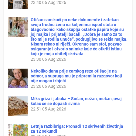
23:40
06 Aug 2026
Otišao sam kući po neke dokumente i zatekao
svoju trudnu ženu na koljenima ispod stola u
blagovaonici kako skuplja ostatke papira koje su
joj majka i prijatelji bacali. „Dobra je samo za to
što mi je rodila unuče“, podrugljivo se rekla majka.
Nisam rekao ni riječi. Okrenuo sam stol, pozvao
osiguranje i otvorio snimke koje će otkriti istinu
koju je moja obitelj skrivala.
23:30
06 Aug 2026
Nekoliko dana prije carskog reza otišao je na
odmor, a supruga mu je pripremila razgovor koji
nije mogao izbjeći
23:26
06 Aug 2026
Miks griza i jabuka – Sočan, nežan, mekan, ovaj
kolač će se dopasti svima
22:51
05 Aug 2026
Letnja razbibriga: Pronađi 12 skrivenih životinja
za 12 sekundi