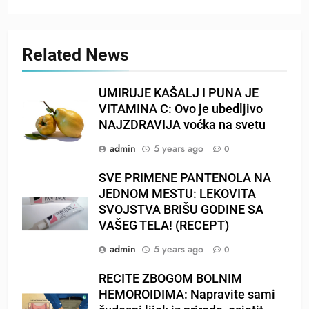
Related News
UMIRUJE KAŠALJ I PUNA JE
VITAMINA C: Ovo je ubedljivo
NAJZDRAVIJA voćka na svetu
admin
5 years ago
0
SVE PRIMENE PANTENOLA NA
JEDNOM MESTU: LEKOVITA
SVOJSTVA BRIŠU GODINE SA
VAŠEG TELA! (RECEPT)
admin
5 years ago
0
RECITE ZBOGOM BOLNIM
HEMOROIDIMA: Napravite sami