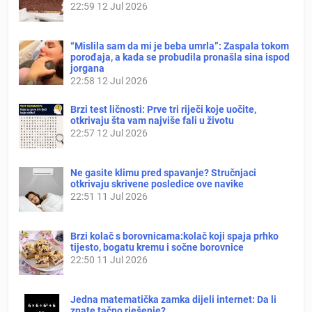
22:59
12 Jul 2026
“Mislila sam da mi je beba umrla”: Zaspala tokom
porođaja, a kada se probudila pronašla sina ispod
jorgana
22:58
12 Jul 2026
Brzi test ličnosti: Prve tri riječi koje uočite,
otkrivaju šta vam najviše fali u životu
22:57
12 Jul 2026
Ne gasite klimu pred spavanje? Stručnjaci
otkrivaju skrivene posledice ove navike
22:51
11 Jul 2026
Brzi kolač s borovnicama:kolač koji spaja prhko
tijesto, bogatu kremu i sočne borovnice
22:50
11 Jul 2026
Jedna matematička zamka dijeli internet: Da li
znate tačno rješenje?