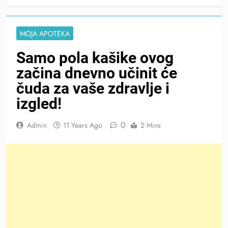
MOJA APOTEKA
Samo pola kašike ovog
začina dnevno učinit će
čuda za vaše zdravlje i
izgled!
0
Admin
11 Years Ago
2 Mins