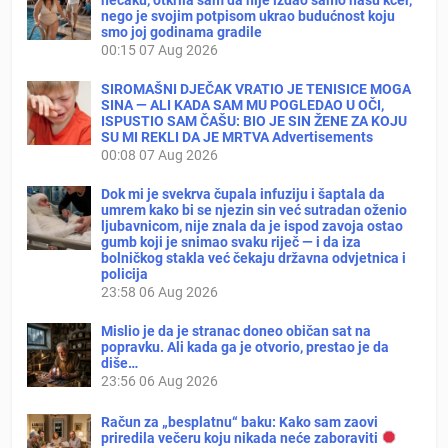
nego je svojim potpisom ukrao budućnost koju
smo joj godinama gradile
00:15
07 Aug 2026
SIROMAŠNI DJEČAK VRATIO JE TENISICE MOGA
SINA — ALI KADA SAM MU POGLEDAO U OČI,
ISPUSTIO SAM ČAŠU: BIO JE SIN ŽENE ZA KOJU
SU MI REKLI DA JE MRTVA Advertisements
00:08
07 Aug 2026
Dok mi je svekrva čupala infuziju i šaptala da
umrem kako bi se njezin sin već sutradan oženio
ljubavnicom, nije znala da je ispod zavoja ostao
gumb koji je snimao svaku riječ — i da iza
bolničkog stakla već čekaju državna odvjetnica i
policija
23:58
06 Aug 2026
Mislio je da je stranac doneo običan sat na
popravku. Ali kada ga je otvorio, prestao je da
diše…
23:56
06 Aug 2026
Račun za „besplatnu“ baku: Kako sam zaovi
priredila večeru koju nikada neće zaboraviti