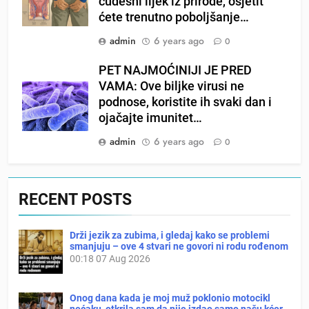
čudesni lijek iz prirode, osjetit
ćete trenutno poboljšanje…
admin
6 years ago
0
PET NAJMOĆINIJI JE PRED
VAMA: Ove biljke virusi ne
podnose, koristite ih svaki dan i
ojačajte imunitet…
admin
6 years ago
0
RECENT POSTS
Drži jezik za zubima, i gledaj kako se problemi
smanjuju – ove 4 stvari ne govori ni rodu rođenom
00:18
07 Aug 2026
Onog dana kada je moj muž poklonio motocikl
nećaku, otkrila sam da nije izdao samo našu kćer,