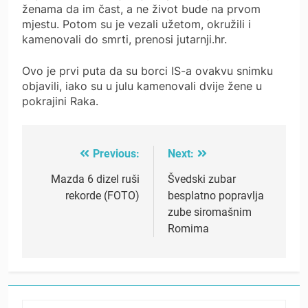
ženama da im čast, a ne život bude na prvom
mjestu. Potom su je vezali užetom, okružili i
kamenovali do smrti, prenosi jutarnji.hr.
Ovo je prvi puta da su borci IS-a ovakvu snimku
objavili, iako su u julu kamenovali dvije žene u
pokrajini Raka.
Previous:
Next:
Post
navigation
Mazda 6 dizel ruši
Švedski zubar
rekorde (FOTO)
besplatno popravlja
zube siromašnim
Romima