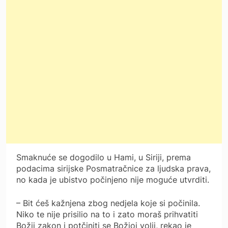
Smaknuće se dogodilo u Hami, u Siriji, prema
podacima sirijske Posmatračnice za ljudska prava,
no kada je ubistvo počinjeno nije moguće utvrditi.
– Bit ćeš kažnjena zbog nedjela koje si počinila.
Niko te nije prisilio na to i zato moraš prihvatiti
Božji zakon i potčiniti se Božjoj volji, rekao je