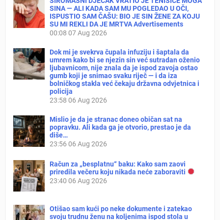
SIROMAŠNI DJEČAK VRATIO JE TENISICE MOGA
SINA — ALI KADA SAM MU POGLEDAO U OČI,
ISPUSTIO SAM ČAŠU: BIO JE SIN ŽENE ZA KOJU
SU MI REKLI DA JE MRTVA Advertisements
00:08
07 Aug 2026
Dok mi je svekrva čupala infuziju i šaptala da
umrem kako bi se njezin sin već sutradan oženio
ljubavnicom, nije znala da je ispod zavoja ostao
gumb koji je snimao svaku riječ — i da iza
bolničkog stakla već čekaju državna odvjetnica i
policija
23:58
06 Aug 2026
Mislio je da je stranac doneo običan sat na
popravku. Ali kada ga je otvorio, prestao je da
diše…
23:56
06 Aug 2026
Račun za „besplatnu“ baku: Kako sam zaovi
priredila večeru koju nikada neće zaboraviti
23:40
06 Aug 2026
Otišao sam kući po neke dokumente i zatekao
svoju trudnu ženu na koljenima ispod stola u