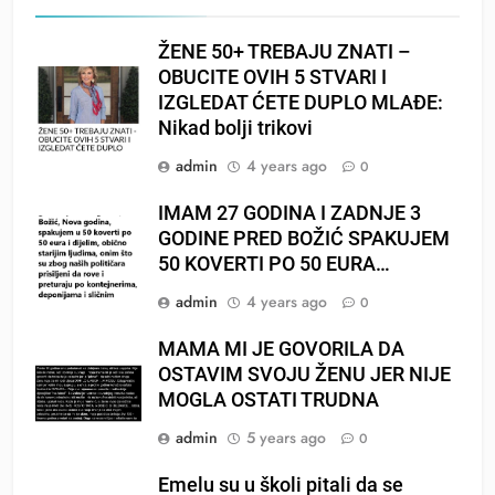
ŽENE 50+ TREBAJU ZNATI –
OBUCITE OVIH 5 STVARI I
IZGLEDAT ĆETE DUPLO MLAĐE:
Nikad bolji trikovi
admin
4 years ago
0
IMAM 27 GODINA I ZADNJE 3
GODINE PRED BOŽIĆ SPAKUJEM
50 KOVERTI PO 50 EURA…
admin
4 years ago
0
MAMA MI JE GOVORILA DA
OSTAVIM SVOJU ŽENU JER NIJE
MOGLA OSTATI TRUDNA
admin
5 years ago
0
Emelu su u školi pitali da se