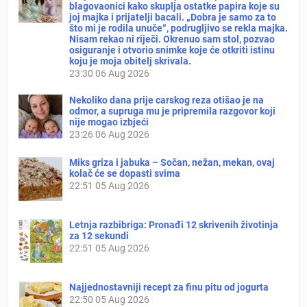
blagovaonici kako skuplja ostatke papira koje su
joj majka i prijatelji bacali. „Dobra je samo za to
što mi je rodila unuče“, podrugljivo se rekla majka.
Nisam rekao ni riječi. Okrenuo sam stol, pozvao
osiguranje i otvorio snimke koje će otkriti istinu
koju je moja obitelj skrivala.
23:30
06 Aug 2026
Nekoliko dana prije carskog reza otišao je na
odmor, a supruga mu je pripremila razgovor koji
nije mogao izbjeći
23:26
06 Aug 2026
Miks griza i jabuka – Sočan, nežan, mekan, ovaj
kolač će se dopasti svima
22:51
05 Aug 2026
Letnja razbibriga: Pronađi 12 skrivenih životinja
za 12 sekundi
22:51
05 Aug 2026
Najjednostavniji recept za finu pitu od jogurta
22:50
05 Aug 2026