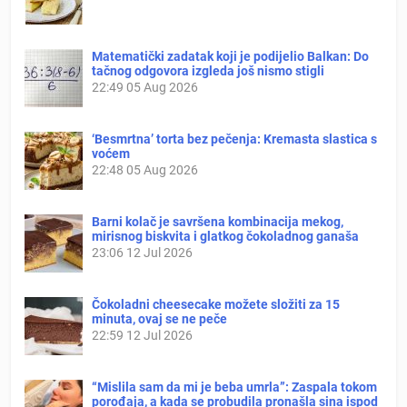
Matematički zadatak koji je podijelio Balkan: Do
tačnog odgovora izgleda još nismo stigli
22:49
05 Aug 2026
‘Besmrtna’ torta bez pečenja: Kremasta slastica s
voćem
22:48
05 Aug 2026
Barni kolač je savršena kombinacija mekog,
mirisnog biskvita i glatkog čokoladnog ganaša
23:06
12 Jul 2026
Čokoladni cheesecake možete složiti za 15
minuta, ovaj se ne peče
22:59
12 Jul 2026
“Mislila sam da mi je beba umrla”: Zaspala tokom
porođaja, a kada se probudila pronašla sina ispod