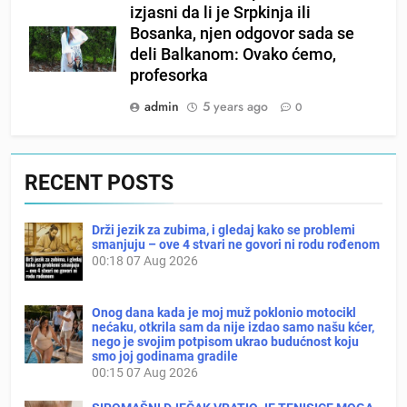
izjasni da li je Srpkinja ili
Bosanka, njen odgovor sada se
deli Balkanom: Ovako ćemo,
profesorka
admin
5 years ago
0
RECENT POSTS
Drži jezik za zubima, i gledaj kako se problemi
smanjuju – ove 4 stvari ne govori ni rodu rođenom
00:18
07 Aug 2026
Onog dana kada je moj muž poklonio motocikl
nećaku, otkrila sam da nije izdao samo našu kćer,
nego je svojim potpisom ukrao budućnost koju
smo joj godinama gradile
00:15
07 Aug 2026