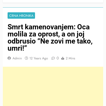
CRNA HRONIKA
Smrt kamenovanjem: Oca
molila za oprost, a on joj
odbrusio “Ne zovi me tako,
umri!”
0
Admin
12 Years Ago
2 Mins