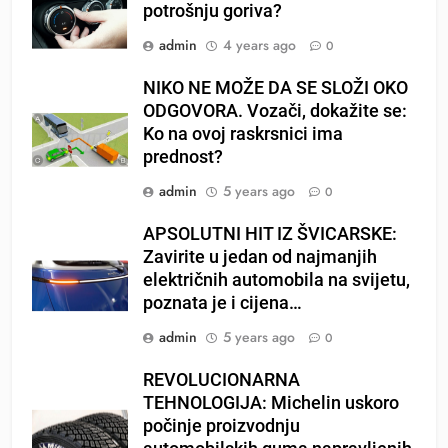
potrošnju goriva?
admin
4 years ago
0
NIKO NE MOŽE DA SE SLOŽI OKO
ODGOVORA. Vozači, dokažite se:
Ko na ovoj raskrsnici ima
prednost?
admin
5 years ago
0
APSOLUTNI HIT IZ ŠVICARSKE:
Zavirite u jedan od najmanjih
električnih automobila na svijetu,
poznata je i cijena…
admin
5 years ago
0
REVOLUCIONARNA
TEHNOLOGIJA: Michelin uskoro
počinje proizvodnju