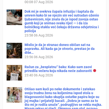
00:08
07 Aug 2026
Dok mi je svekrva čupala infuziju i šaptala da
umrem kako bi se njezin sin već sutradan oženio
ljubavnicom, nije znala da je ispod zavoja ostao
gumb koji je snimao svaku riječ — i da iza
bolničkog stakla već čekaju državna odvjetnica i
policija
23:58
06 Aug 2026
Mislio je da je stranac doneo običan sat na
popravku. Ali kada ga je otvorio, prestao je da
diše…
23:56
06 Aug 2026
Račun za „besplatnu“ baku: Kako sam zaovi
priredila večeru koju nikada neće zaboraviti
23:40
06 Aug 2026
Otišao sam kući po neke dokumente i zatekao
svoju trudnu ženu na koljenima ispod stola u
blagovaonici kako skuplja ostatke papira koje su
joj majka i prijatelji bacali. „Dobra je samo za to
što mi je rodila unuče“, podrugljivo se rekla majka.
Nisam rekao ni riječi. Okrenuo sam stol, pozvao