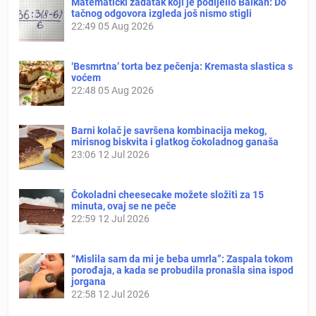
Matematički zadatak koji je podijelio Balkan: Do
tačnog odgovora izgleda još nismo stigli
22:49
05 Aug 2026
‘Besmrtna’ torta bez pečenja: Kremasta slastica s
voćem
22:48
05 Aug 2026
Barni kolač je savršena kombinacija mekog,
mirisnog biskvita i glatkog čokoladnog ganaša
23:06
12 Jul 2026
Čokoladni cheesecake možete složiti za 15
minuta, ovaj se ne peče
22:59
12 Jul 2026
“Mislila sam da mi je beba umrla”: Zaspala tokom
porođaja, a kada se probudila pronašla sina ispod
jorgana
22:58
12 Jul 2026