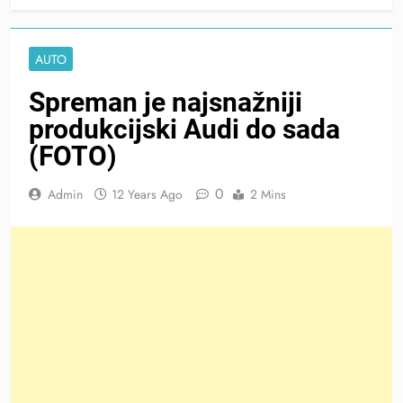
AUTO
Spreman je najsnažniji
produkcijski Audi do sada
(FOTO)
0
Admin
12 Years Ago
2 Mins