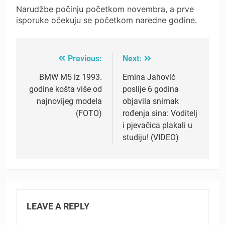
Narudžbe počinju početkom novembra, a prve
isporuke očekuju se početkom naredne godine.
Previous:
Next:
Post
navigation
BMW M5 iz 1993.
Emina Jahović
godine košta više od
poslije 6 godina
najnovijeg modela
objavila snimak
(FOTO)
rođenja sina: Voditelj
i pjevačica plakali u
studiju! (VIDEO)
LEAVE A REPLY