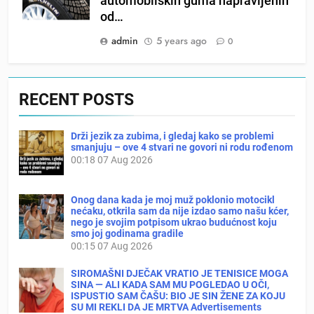
automobilskih guma napravljenih
od…
admin
5 years ago
0
RECENT POSTS
Drži jezik za zubima, i gledaj kako se problemi
smanjuju – ove 4 stvari ne govori ni rodu rođenom
00:18
07 Aug 2026
Onog dana kada je moj muž poklonio motocikl
nećaku, otkrila sam da nije izdao samo našu kćer,
nego je svojim potpisom ukrao budućnost koju
smo joj godinama gradile
00:15
07 Aug 2026
SIROMAŠNI DJEČAK VRATIO JE TENISICE MOGA
SINA — ALI KADA SAM MU POGLEDAO U OČI,
ISPUSTIO SAM ČAŠU: BIO JE SIN ŽENE ZA KOJU
SU MI REKLI DA JE MRTVA Advertisements