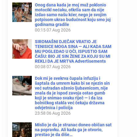
Onog dana kada je moj muž poklonio
motocikl nećaku, otkrila sam da nije
izdao samo našu kćer, nego je svojim
potpisom ukrao budućnost koju smo joj
godinama gradile
00:15
07 Aug 2026
SIROMAŠNI DJEČAK VRATIO JE
TENISICE MOGA SINA — ALI KADA SAM
MU POGLEDAO U OČI, ISPUSTIO SAM
ČAŠU: BIO JE SIN ŽENE ZA KOJU SU MI
REKLI DA JE MRTVA Advertisements
00:08
07 Aug 2026
Dok mi je svekrva čupala infuziju i
šaptala da umrem kako bi se njezin sin
već sutradan oženio ljubavnicom, nije
znala da je ispod zavoja ostao gumb
koji je snimao svaku riječ — i da iza
bolničkog stakla već čekaju državna
odvjetnica i policija
23:58
06 Aug 2026
Mislio je da je stranac doneo običan sat
na popravku. Ali kada ga je otvorio,
prestao je da diše…