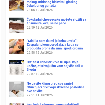
mekog, mirisnog biskvita i glatkog
čokoladnog ganaša
23:06
12 Jul 2026
Čokoladni cheesecake možete složiti za
15 minuta, ovaj se ne peče
22:59
12 Jul 2026
“Mislila sam da mi je beba umrla”:
Zaspala tokom porođaja, a kada se
probudila pronašla sina ispod jorgana
22:58
12 Jul 2026
Brzi test ličnosti: Prve tri riječi koje
uočite, otkrivaju šta vam najviše fali u
životu
22:57
12 Jul 2026
Ne gasite klimu pred spavanje?
Stručnjaci otkrivaju skrivene posledice
ove navike
22:51
11 Jul 2026
Brzi kolač s borovnicama:kolač koji