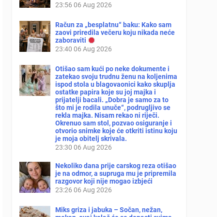
23:56
06 Aug 2026
Račun za „besplatnu“ baku: Kako sam
zaovi priredila večeru koju nikada neće
zaboraviti
23:40
06 Aug 2026
Otišao sam kući po neke dokumente i
zatekao svoju trudnu ženu na koljenima
ispod stola u blagovaonici kako skuplja
ostatke papira koje su joj majka i
prijatelji bacali. „Dobra je samo za to
što mi je rodila unuče“, podrugljivo se
rekla majka. Nisam rekao ni riječi.
Okrenuo sam stol, pozvao osiguranje i
otvorio snimke koje će otkriti istinu koju
je moja obitelj skrivala.
23:30
06 Aug 2026
Nekoliko dana prije carskog reza otišao
je na odmor, a supruga mu je pripremila
razgovor koji nije mogao izbjeći
23:26
06 Aug 2026
Miks griza i jabuka – Sočan, nežan,