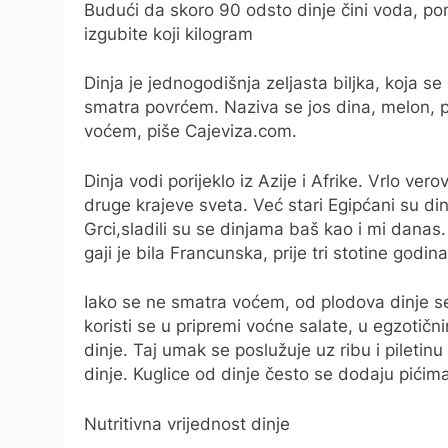
Budući da skoro 90 odsto dinje čini voda, pom
izgubite koji kilogram
Dinja je jednogodišnja zeljasta biljka, koja 
smatra povrćem. Naziva se jos dina, melon, 
voćem, piše Cajeviza.com.
Dinja vodi porijeklo iz Azije i Afrike. Vrlo ver
druge krajeve sveta. Već stari Egipćani su din
Grci,sladili su se dinjama baš kao i mi danas.
gaji je bila Francunska, prije tri stotine godina
Iako se ne smatra voćem, od plodova dinje 
koristi se u pripremi voćne salate, u egzoti
dinje. Taj umak se poslužuje uz ribu i piletinu s
dinje. Kuglice od dinje često se dodaju pićim
Nutritivna vrijednost dinje