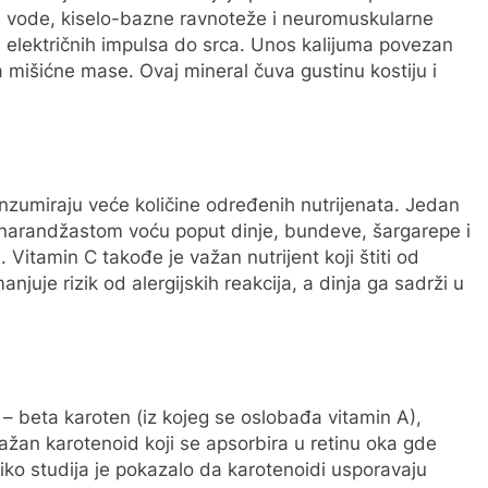
že vode, kiselo-bazne ravnoteže i neuromuskularne
u električnih impulsa do srca. Unos kalijuma povezan
a mišićne mase. Ovaj mineral čuva gustinu kostiju i
 konzumiraju veće količine određenih nutrijenata. Jedan
i narandžastom voću poput dinje, bundeve, šargarepe i
 Vitamin C takođe je važan nutrijent koji štiti od
juje rizik od alergijskih reakcija, a dinja ga sadrži u
u – beta karoten (iz kojeg se oslobađa vitamin A),
važan karotenoid koji se apsorbira u retinu oka gde
liko studija je pokazalo da karotenoidi usporavaju