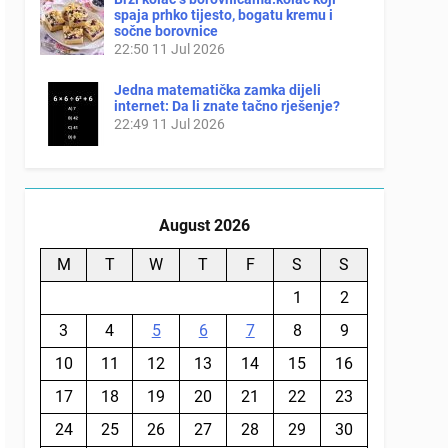
spaja prhko tijesto, bogatu kremu i
sočne borovnice
22:50
11 Jul 2026
Jedna matematička zamka dijeli
internet: Da li znate tačno rješenje?
22:49
11 Jul 2026
August 2026
M
T
W
T
F
S
S
1
2
3
4
5
6
7
8
9
10
11
12
13
14
15
16
17
18
19
20
21
22
23
24
25
26
27
28
29
30