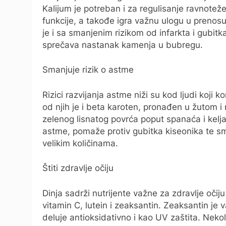
Kalijum je potreban i za regulisanje ravnote
funkcije, a takođe igra važnu ulogu u prenos
je i sa smanjenim rizikom od infarkta i gubitk
sprečava nastanak kamenja u bubregu.
Smanjuje rizik o astme
Rizici razvijanja astme niži su kod ljudi koji
od njih je i beta karoten, pronađen u žutom 
zelenog lisnatog povrća poput spanaća i kelja.
astme, pomaže protiv gubitka kiseonika te sman
velikim količinama.
Štiti zdravlje očiju
Dinja sadrži nutrijente važne za zdravlje očij
vitamin C, lutein i zeaksantin. Zeaksantin je 
deluje antioksidativno i kao UV zaštita. Neko