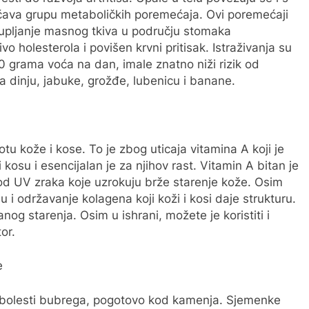
ava grupu metaboličkih poremećaja. Ovi poremećaji
akupljanje masnog tkiva u području stomaka
vo holesterola i povišen krvni pritisak. Istraživanja su
 grama voća na dan, imale znatno niži rizik od
la dinju, jabuke, grožđe, lubenicu i banane.
tu kože i kose. To je zbog uticaja vitamina A koji je
kosu i esencijalan je za njihov rast. Vitamin A bitan je
 od UV zraka koje uzrokuju brže starenje kože. Osim
u i održavanje kolagena koji koži i kosi daje strukturu.
nog starenja. Osim u ishrani, možete je koristiti i
or.
e
bolesti bubrega, pogotovo kod kamenja. Sjemenke