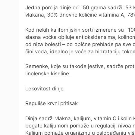
Jedna porcija dinje od 150 grama sadrži: 53 ka
vlakana, 30% dnevne količine vitamina A, 78
Kod nekih kalifornijskih sorti izmerene su i 
slasna voćka obiluje antioksidansima, kolino
od niza bolesti – od obične prehlade pa sve
čini voda, idealno je voće za hidrataciju toko
Semenke, koje su takođe jestive, sadrže prot
linolenske kiseline.
Lekovitost dinje
Reguliše krvni pritisak
Dinja sadrži vlakna, kalijum, vitamin C i kolin
bogate kalijumom pomaže u regulaciji nivoa n
Kalijum pomaže organizmu u oslobađanju viška