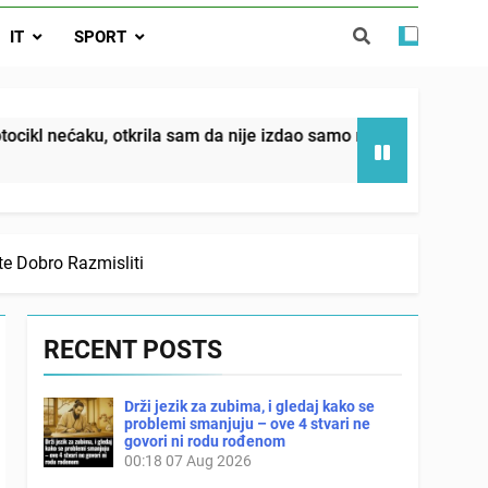
da nije izdao samo našu kćer, nego je
IT
SPORT
ućnost koju smo joj godinama gradile
 SAM MU POGLEDAO U OČI, ISPUSTIO
I REKLI DA JE MRTVA Advertisements
in sin već sutradan oženio ljubavnicom,
a sam da nije izdao samo našu kćer, nego je svojim potpisom 
 — i da iza bolničkog stakla već čekaju
državna odvjetnica i policija
 Dobro Razmisliti
RECENT POSTS
Drži jezik za zubima, i gledaj kako se
problemi smanjuju – ove 4 stvari ne
govori ni rodu rođenom
00:18
07 Aug 2026