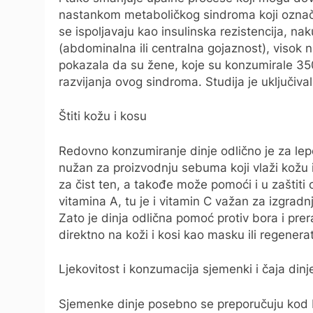
nastankom metaboličkog sindroma koji označ
se ispoljavaju kao insulinska rezistencija, n
(abdominalna ili centralna gojaznost), visok ni
pokazala da su žene, koje su konzumirale 350
razvijanja ovog sindroma. Studija je uključiva
Štiti kožu i kosu
Redovno konzumiranje dinje odlično je za lepo
nužan za proizvodnju sebuma koji vlaži kožu i 
za čist ten, a takođe može pomoći i u zaštiti
vitamina A, tu je i vitamin C važan za izgradnj
Zato je dinja odlična pomoć protiv bora i prera
direktno na koži i kosi kao masku ili regenerat
Ljekovitost i konzumacija sjemenki i čaja dinj
Sjemenke dinje posebno se preporučuju kod 