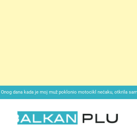
ok mi je svekrva čupala infuziju i šaptala da umrem kako bi se njez
nije znala da je ispod zavoja ostao gumb koji je snimao svaku riječ
Drži jezik za zubima, i gledaj kako se problemi smanjuju –
Onog dana kada je moj muž poklonio motocikl nećaku, otkrila sam 
svojim potpisom ukrao bud
SIROMAŠNI DJEČAK VRATIO JE TENISICE MOGA SINA — ALI KADA
SAM ČAŠU: BIO JE SIN ŽENE ZA KOJU SU M
ok mi je svekrva čupala infuziju i šaptala da umrem kako bi se njez
nije znala da je ispod zavoja ostao gumb koji je snimao svaku riječ
LKAN PLUS
Drži jezik za zubima, i gledaj kako se problemi smanjuju –