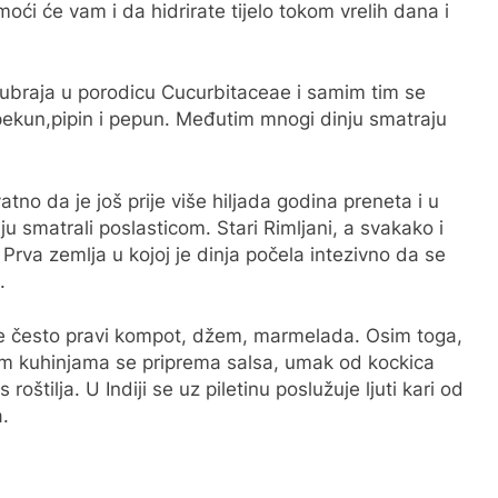
oći će vam i da hidrirate tijelo tokom vrelih dana i
se ubraja u porodicu Cucurbitaceae i samim tim se
pekun,pipin i pepun. Međutim mnogi dinju smatraju
ovatno da je još prije više hiljada godina preneta i u
ju smatrali poslasticom. Stari Rimljani, a svakako i
 Prva zemlja u kojoj je dinja počela intezivno da se
.
se često pravi kompot, džem, marmelada. Osim toga,
čnim kuhinjama se priprema salsa, umak od kockica
 roštilja. U Indiji se uz piletinu poslužuje ljuti kari od
a.