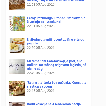
mekan, ovaj kolač će se dopasti svima
22:51
05 Aug 2026
Letnja razbibriga: Pronađi 12 skrivenih
životinja za 12 sekundi
22:51
05 Aug 2026
Najjednostavniji recept za finu pitu od
jogurta
22:50
05 Aug 2026
Matematički zadatak koji je podijelio
Balkan: Do tačnog odgovora izgleda još
nismo stigli
22:49
05 Aug 2026
‘Besmrtna’ torta bez pečenja: Kremasta
slastica s voćem
22:48
05 Aug 2026
Barni kolač je savršena kombinacija