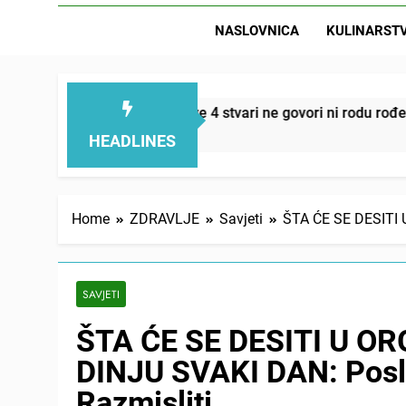
NASLOVNICA
KULINARST
D
manjuju – ove 4 stvari ne govori ni rodu rođenom
HEADLINES
Home
ZDRAVLJE
Savjeti
ŠTA ĆE SE DESITI 
SAVJETI
ŠTA ĆE SE DESITI U O
DINJU SVAKI DAN: Posli
Razmisliti