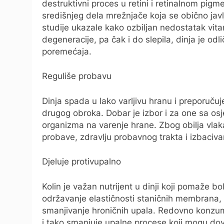
destruktivni proces u retini i retinalnom pig
središnjeg dela mrežnjače koja se obično javl
studije ukazale kako ozbiljan nedostatak vi
degeneracije, pa čak i do slepila, dinja je odl
poremećaja.
Reguliše probavu
Dinja spada u lako varljivu hranu i preporuču
drugog obroka. Dobar je izbor i za one sa osje
organizma na varenje hrane. Zbog obilja vlaka
probave, zdravlju probavnog trakta i izbacivan
Djeluje protivupalno
Kolin je važan nutrijent u dinji koji pomaže bo
održavanje elastičnosti staničnih membrana, t
smanjivanje hroničnih upala. Redovno konzum
i tako smanjuje upalne procese koji mogu doves