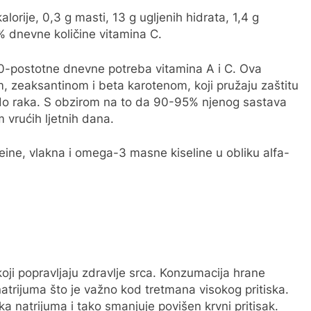
lorije, 0,3 g masti, 13 g ugljenih hidrata, 1,4 g
% dnevne količine vitamina C.
100-postotne dnevne potreba vitamina A i C. Ova
m, zeaksantinom i beta karotenom, koji pružaju zaštitu
 do raka. S obzirom na to da 90-95% njenog sastava
m vrućih ljetnih dana.
eine, vlakna i omega-3 masne kiseline u obliku alfa-
 koji popravljaju zdravlje srca. Konzumacija hrane
atrijuma što je važno kod tretmana visokog pritiska.
 natrijuma i tako smanjuje povišen krvni pritisak.