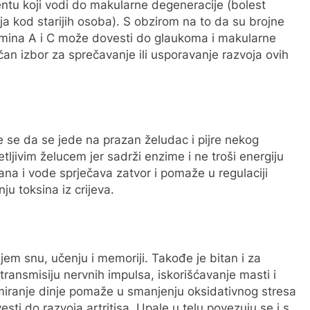
mentu koji vodi do makularne degeneracije (bolest
ja kod starijih osoba). S obzirom na to da su brojne
tamina A i C može dovesti do glaukoma i makularne
ičan izbor za sprečavanje ili usporavanje razvoja ovih
je se da se jede na prazan želudac i pijre nekog
tljivim želucem jer sadrži enzime i ne troši energiju
na i vode sprječava zatvor i pomaže u regulaciji
ju toksina iz crijeva.
ljem snu, učenju i memoriji. Takođe je bitan i za
ransmisiju nervnih impulsa, iskorišćavanje masti i
iranje dinje pomaže u smanjenju oksidativnog stresa
ti do razvoja artritisa. Upale u telu povezuju se i s