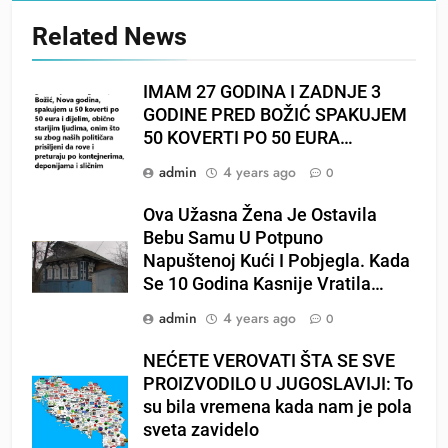
Related News
IMAM 27 GODINA I ZADNJE 3
GODINE PRED BOŽIĆ SPAKUJEM
50 KOVERTI PO 50 EURA…
admin
4 years ago
0
Ova Užasna Žena Je Ostavila
Bebu Samu U Potpuno
Napuštenoj Kući I Pobjegla. Kada
Se 10 Godina Kasnije Vratila…
admin
4 years ago
0
NEĆETE VEROVATI ŠTA SE SVE
PROIZVODILO U JUGOSLAVIJI: To
su bila vremena kada nam je pola
sveta zavidelo