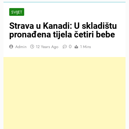
SVIJET
Strava u Kanadi: U skladištu
pronađena tijela četiri bebe
0
Admin
12 Years Ago
1 Mins