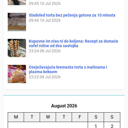
09:45
10 Jul 2026
Sladoled torta bez pečenja gotova za 10 minuta
09:44
10 Jul 2026
Kupovne im nisu ni do koljena: Recept za domaće
vafel rolice od dva sastojka
23:24
08 Jul 2026
Osvježavajuća kremasta torta s malinama i
plazma keksom
23:23
08 Jul 2026
August 2026
M
T
W
T
F
S
S
1
2