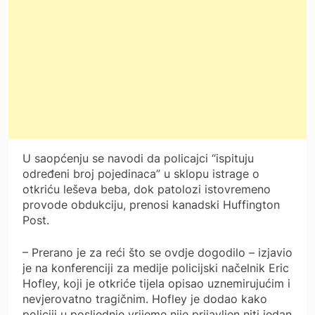
U saopćenju se navodi da policajci “ispituju
određeni broj pojedinaca” u sklopu istrage o
otkriću leševa beba, dok patolozi istovremeno
provode obdukciju, prenosi kanadski Huffington
Post.
– Prerano je za reći što se ovdje dogodilo – izjavio
je na konferenciji za medije policijski načelnik Eric
Hofley, koji je otkriće tijela opisao uznemirujućim i
nevjerovatno tragičnim. Hofley je dodao kako
policiji u posljednje vrijeme nije prijavljen niti jedan