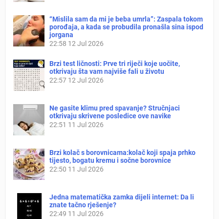
“Mislila sam da mi je beba umrla”: Zaspala tokom
porođaja, a kada se probudila pronašla sina ispod
jorgana
22:58
12 Jul 2026
Brzi test ličnosti: Prve tri riječi koje uočite,
otkrivaju šta vam najviše fali u životu
22:57
12 Jul 2026
Ne gasite klimu pred spavanje? Stručnjaci
otkrivaju skrivene posledice ove navike
22:51
11 Jul 2026
Brzi kolač s borovnicama:kolač koji spaja prhko
tijesto, bogatu kremu i sočne borovnice
22:50
11 Jul 2026
Jedna matematička zamka dijeli internet: Da li
znate tačno rješenje?
22:49
11 Jul 2026