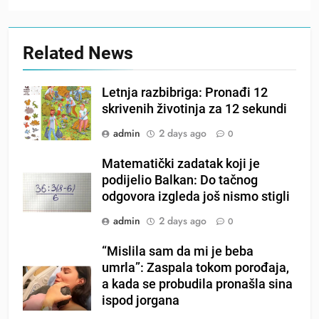
Related News
Letnja razbibriga: Pronađi 12
skrivenih životinja za 12 sekundi
admin
2 days ago
0
Matematički zadatak koji je
podijelio Balkan: Do tačnog
odgovora izgleda još nismo stigli
admin
2 days ago
0
“Mislila sam da mi je beba
umrla”: Zaspala tokom porođaja,
a kada se probudila pronašla sina
ispod jorgana