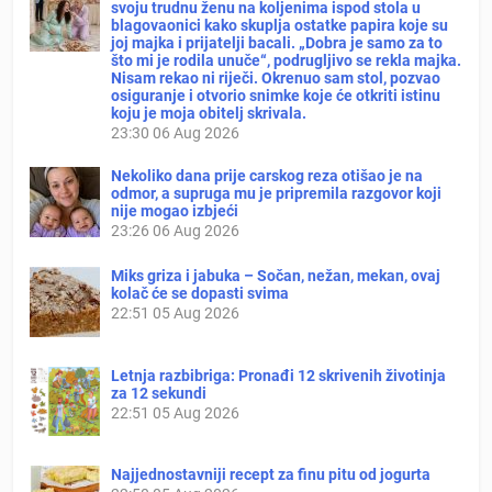
svoju trudnu ženu na koljenima ispod stola u
blagovaonici kako skuplja ostatke papira koje su
joj majka i prijatelji bacali. „Dobra je samo za to
što mi je rodila unuče“, podrugljivo se rekla majka.
Nisam rekao ni riječi. Okrenuo sam stol, pozvao
osiguranje i otvorio snimke koje će otkriti istinu
koju je moja obitelj skrivala.
23:30
06 Aug 2026
Nekoliko dana prije carskog reza otišao je na
odmor, a supruga mu je pripremila razgovor koji
nije mogao izbjeći
23:26
06 Aug 2026
Miks griza i jabuka – Sočan, nežan, mekan, ovaj
kolač će se dopasti svima
22:51
05 Aug 2026
Letnja razbibriga: Pronađi 12 skrivenih životinja
za 12 sekundi
22:51
05 Aug 2026
Najjednostavniji recept za finu pitu od jogurta