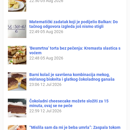
22:50
05 Aug 2026
Matematički zadatak koji je podijelio Balkan: Do
tačnog odgovora izgleda još nismo stigli
22:49
05 Aug 2026
‘Besmrtna’ torta bez pečenja: Kremasta slastica s
voćem
22:48
05 Aug 2026
Barni kolač je savršena kombinacija mekog,
mirisnog biskvita i glatkog čokoladnog ganaša
23:06
12 Jul 2026
Čokoladni cheesecake možete složiti za 15
minuta, ovaj se ne peče
22:59
12 Jul 2026
“Mislila sam da mi je beba umrla”: Zaspala tokom