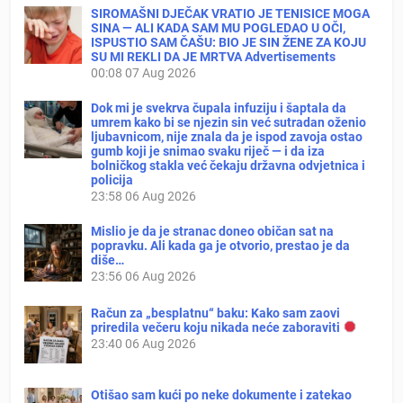
SIROMAŠNI DJEČAK VRATIO JE TENISICE MOGA
SINA — ALI KADA SAM MU POGLEDAO U OČI,
ISPUSTIO SAM ČAŠU: BIO JE SIN ŽENE ZA KOJU
SU MI REKLI DA JE MRTVA Advertisements
00:08
07 Aug 2026
Dok mi je svekrva čupala infuziju i šaptala da
umrem kako bi se njezin sin već sutradan oženio
ljubavnicom, nije znala da je ispod zavoja ostao
gumb koji je snimao svaku riječ — i da iza
bolničkog stakla već čekaju državna odvjetnica i
policija
23:58
06 Aug 2026
Mislio je da je stranac doneo običan sat na
popravku. Ali kada ga je otvorio, prestao je da
diše…
23:56
06 Aug 2026
Račun za „besplatnu“ baku: Kako sam zaovi
priredila večeru koju nikada neće zaboraviti
23:40
06 Aug 2026
Otišao sam kući po neke dokumente i zatekao