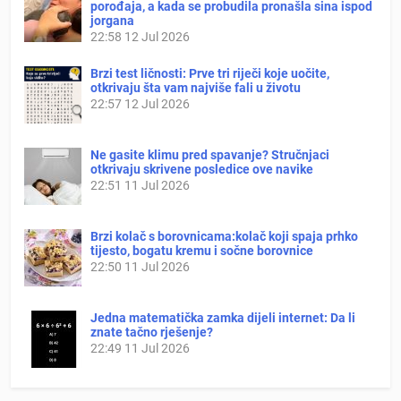
porođaja, a kada se probudila pronašla sina ispod
jorgana
22:58
12 Jul 2026
Brzi test ličnosti: Prve tri riječi koje uočite,
otkrivaju šta vam najviše fali u životu
22:57
12 Jul 2026
Ne gasite klimu pred spavanje? Stručnjaci
otkrivaju skrivene posledice ove navike
22:51
11 Jul 2026
Brzi kolač s borovnicama:kolač koji spaja prhko
tijesto, bogatu kremu i sočne borovnice
22:50
11 Jul 2026
Jedna matematička zamka dijeli internet: Da li
znate tačno rješenje?
22:49
11 Jul 2026