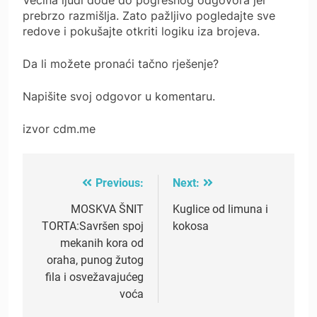
prebrzo razmišlja. Zato pažljivo pogledajte sve
redove i pokušajte otkriti logiku iza brojeva.
Da li možete pronaći tačno rješenje?
Napišite svoj odgovor u komentaru.
izvor cdm.me
Previous:
Next:
Post
navigation
MOSKVA ŠNIT
Kuglice od limuna i
TORTA:Savršen spoj
kokosa
mekanih kora od
oraha, punog žutog
fila i osvežavajućeg
voća