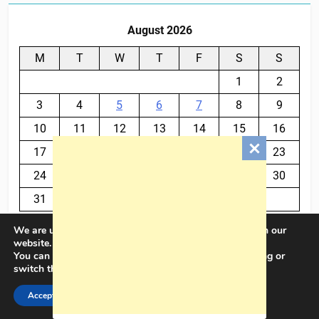
August 2026
M
T
W
T
F
S
S
1
2
3
4
5
6
7
8
9
10
11
12
13
14
15
16
17
18
19
20
21
22
23
24
25
26
27
28
29
30
31
We are using cookies to give you the best experience on our
« Jul
website.
You can find out more about which cookies we are using or
switch them off in
settings
.
BalkanPlus 2024© Powered By
.
BlazeThemes
Accept