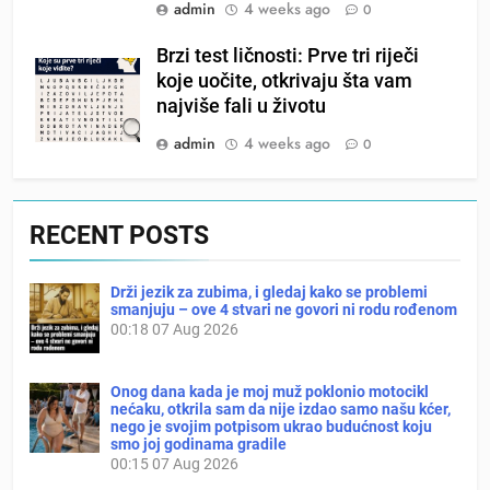
admin
4 weeks ago
0
Brzi test ličnosti: Prve tri riječi
koje uočite, otkrivaju šta vam
najviše fali u životu
admin
4 weeks ago
0
RECENT POSTS
Drži jezik za zubima, i gledaj kako se problemi
smanjuju – ove 4 stvari ne govori ni rodu rođenom
00:18
07 Aug 2026
Onog dana kada je moj muž poklonio motocikl
nećaku, otkrila sam da nije izdao samo našu kćer,
nego je svojim potpisom ukrao budućnost koju
smo joj godinama gradile
00:15
07 Aug 2026