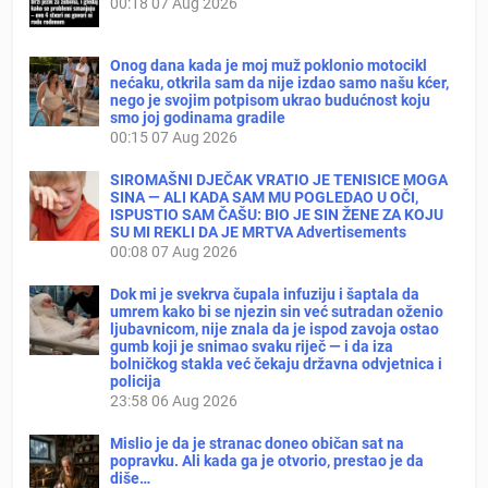
00:18
07 Aug 2026
Onog dana kada je moj muž poklonio motocikl
nećaku, otkrila sam da nije izdao samo našu kćer,
nego je svojim potpisom ukrao budućnost koju
smo joj godinama gradile
00:15
07 Aug 2026
SIROMAŠNI DJEČAK VRATIO JE TENISICE MOGA
SINA — ALI KADA SAM MU POGLEDAO U OČI,
ISPUSTIO SAM ČAŠU: BIO JE SIN ŽENE ZA KOJU
SU MI REKLI DA JE MRTVA Advertisements
00:08
07 Aug 2026
Dok mi je svekrva čupala infuziju i šaptala da
umrem kako bi se njezin sin već sutradan oženio
ljubavnicom, nije znala da je ispod zavoja ostao
gumb koji je snimao svaku riječ — i da iza
bolničkog stakla već čekaju državna odvjetnica i
policija
23:58
06 Aug 2026
Mislio je da je stranac doneo običan sat na
popravku. Ali kada ga je otvorio, prestao je da
diše…