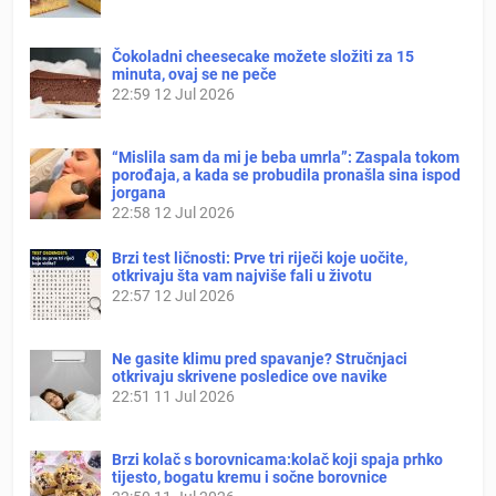
Čokoladni cheesecake možete složiti za 15
minuta, ovaj se ne peče
22:59
12 Jul 2026
“Mislila sam da mi je beba umrla”: Zaspala tokom
porođaja, a kada se probudila pronašla sina ispod
jorgana
22:58
12 Jul 2026
Brzi test ličnosti: Prve tri riječi koje uočite,
otkrivaju šta vam najviše fali u životu
22:57
12 Jul 2026
Ne gasite klimu pred spavanje? Stručnjaci
otkrivaju skrivene posledice ove navike
22:51
11 Jul 2026
Brzi kolač s borovnicama:kolač koji spaja prhko
tijesto, bogatu kremu i sočne borovnice