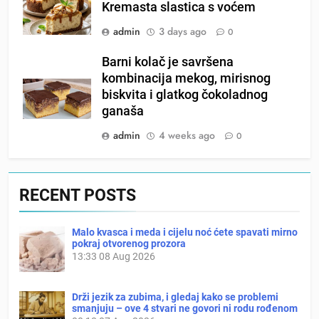
Kremasta slastica s voćem
admin
3 days ago
0
Barni kolač je savršena
kombinacija mekog, mirisnog
biskvita i glatkog čokoladnog
ganaša
admin
4 weeks ago
0
RECENT POSTS
Malo kvasca i meda i cijelu noć ćete spavati mirno
pokraj otvorenog prozora
13:33
08 Aug 2026
Drži jezik za zubima, i gledaj kako se problemi
smanjuju – ove 4 stvari ne govori ni rodu rođenom