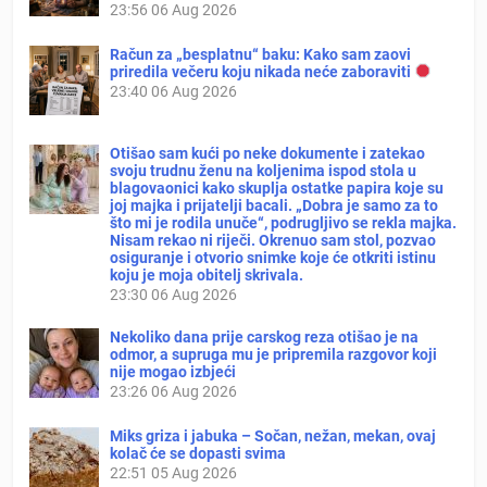
23:56
06 Aug 2026
Račun za „besplatnu“ baku: Kako sam zaovi
priredila večeru koju nikada neće zaboraviti
23:40
06 Aug 2026
Otišao sam kući po neke dokumente i zatekao
svoju trudnu ženu na koljenima ispod stola u
blagovaonici kako skuplja ostatke papira koje su
joj majka i prijatelji bacali. „Dobra je samo za to
što mi je rodila unuče“, podrugljivo se rekla majka.
Nisam rekao ni riječi. Okrenuo sam stol, pozvao
osiguranje i otvorio snimke koje će otkriti istinu
koju je moja obitelj skrivala.
23:30
06 Aug 2026
Nekoliko dana prije carskog reza otišao je na
odmor, a supruga mu je pripremila razgovor koji
nije mogao izbjeći
23:26
06 Aug 2026
Miks griza i jabuka – Sočan, nežan, mekan, ovaj
kolač će se dopasti svima
22:51
05 Aug 2026