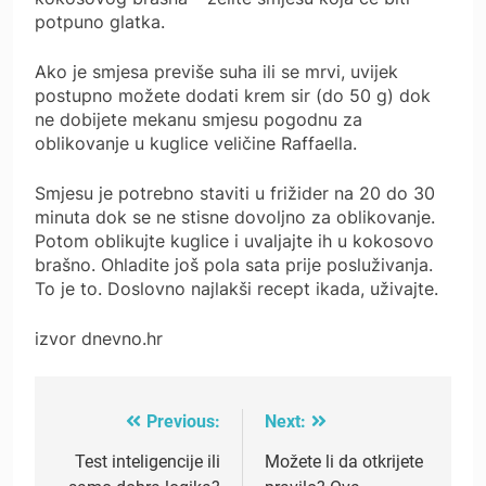
potpuno glatka.
Ako je smjesa previše suha ili se mrvi, uvijek
postupno možete dodati krem sir (do 50 g) dok
ne dobijete mekanu smjesu pogodnu za
oblikovanje u kuglice veličine Raffaella.
Smjesu je potrebno staviti u frižider na 20 do 30
minuta dok se ne stisne dovoljno za oblikovanje.
Potom oblikujte kuglice i uvaljajte ih u kokosovo
brašno. Ohladite još pola sata prije posluživanja.
To je to. Doslovno najlakši recept ikada, uživajte.
izvor dnevno.hr
Previous:
Next:
Post
navigation
Test inteligencije ili
Možete li da otkrijete