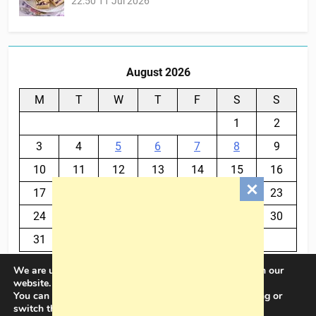
22:50
11 Jul 2026
August 2026
M
T
W
T
F
S
S
1
2
3
4
5
6
7
8
9
10
11
12
13
14
15
16
17
18
19
20
21
22
23
24
25
26
27
28
29
30
31
We are using cookies to give you the best experience on our
« Jul
website.
You can find out more about which cookies we are using or
switch them off in
settings
.