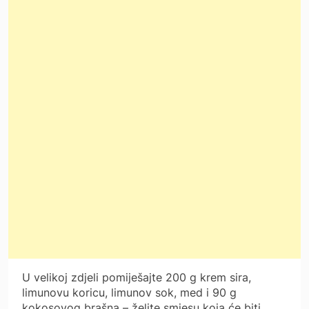
U velikoj zdjeli pomiješajte 200 g krem sira,
limunovu koricu, limunov sok, med i 90 g
kokosovog brašna – želite smjesu koja će biti