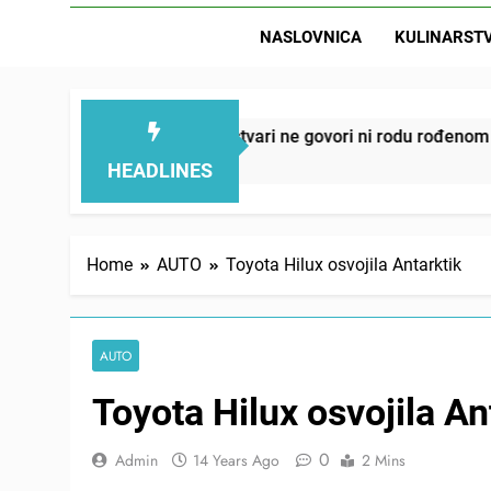
NASLOVNICA
KULINARST
D
smanjuju – ove 4 stvari ne govori ni rodu rođenom
HEADLINES
Home
AUTO
Toyota Hilux osvojila Antarktik
AUTO
Toyota Hilux osvojila An
0
Admin
14 Years Ago
2 Mins