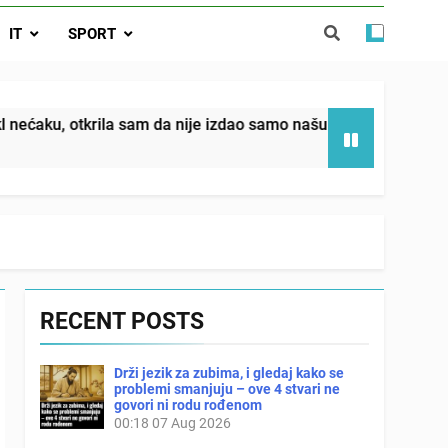
da nije izdao samo našu kćer, nego je
IT
SPORT
ućnost koju smo joj godinama gradile
 SAM MU POGLEDAO U OČI, ISPUSTIO
I REKLI DA JE MRTVA Advertisements
in sin već sutradan oženio ljubavnicom,
la sam da nije izdao samo našu kćer, nego je svojim potpisom
 — i da iza bolničkog stakla već čekaju
državna odvjetnica i policija
RECENT POSTS
Drži jezik za zubima, i gledaj kako se
problemi smanjuju – ove 4 stvari ne
govori ni rodu rođenom
00:18
07 Aug 2026