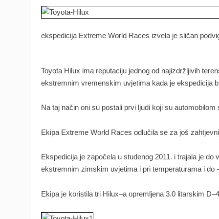
ekspedicija
Extreme
World
Races
izvela je
sličan
podvi
[Bošnjak KS info]
Toyota
Hilux
ima reputaciju
jednog
od
najizdržljivih
teren
ekstremnim
vremenskim
uvjetima
kada
je ekspedicija
b
Na
taj
način oni
su
postali
prvi ljudi
koji
su automobilom
Ekipa
Extreme
World
Races
odlučila
se za još
zahtjevni
Ekspedicija je
započela u
studenog
2011.
i trajala
je do
v
ekstremnim
zimskim
uvjetima
i pri
temperaturama i
do
Ekipa je
koristila
tri
Hilux
–
a opremljena
3.0
litarskim
D
–