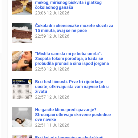
mekog, mirisnog biskvita i glatkog
čokoladnog ganaša
23:06
12 Jul 2026
Čokoladni cheesecake možete složiti za
15 minuta, ovaj se ne peče
22:59
12 Jul 2026
“Mislila sam da mi je beba umrla”:
Zaspala tokom porođaja, a kada se
probudila pronašla sina ispod jorgana
22:58
12 Jul 2026
Brzi test ličnosti: Prve tri riječi koje
uočite, otkrivaju šta vam najviše fali u
životu
22:57
12 Jul 2026
Ne gasite klimu pred spavanje?
Stručnjaci otkrivaju skrivene posledice
ove navike
22:51
11 Jul 2026
Brzi kolač s borovnicama:kolač koji