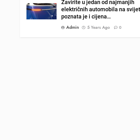
Zavirite u jedan od najmanjih
električnih automobila na svijet
poznata je i cijena…
Admin
5 Years Ago
0