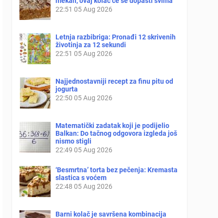
mekan, ovaj kolač će se dopasti svima
22:51
05 Aug 2026
Letnja razbibriga: Pronađi 12 skrivenih
životinja za 12 sekundi
22:51
05 Aug 2026
Najjednostavniji recept za finu pitu od
jogurta
22:50
05 Aug 2026
Matematički zadatak koji je podijelio
Balkan: Do tačnog odgovora izgleda još
nismo stigli
22:49
05 Aug 2026
‘Besmrtna’ torta bez pečenja: Kremasta
slastica s voćem
22:48
05 Aug 2026
Barni kolač je savršena kombinacija