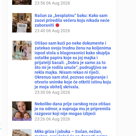
23:56
06 Aug 2026
Račun za „besplatnu“ baku: Kako sam
zaovi priredila večeru koju nikada neće
zaboraviti
23:40
06 Aug 2026
Otišao sam kući po neke dokumente i
zatekao svoju trudnu ženu na koljenima
ispod stola u blagovaonici kako skuplja
ostatke papira koje su joj majka i
prijatelji bacali. „Dobra je samo za to
što mi je rodila unuče“, podrugljivo se
rekla majka. Nisam rekao ni riječi.
Okrenuo sam stol, pozvao osiguranje i
otvorio snimke koje će otkriti istinu koju
je moja obitelj skrivala.
23:30
06 Aug 2026
Nekoliko dana prije carskog reza otišao
je na odmor, a supruga mu je pripremila
razgovor koji nije mogao izbjeći
23:26
06 Aug 2026
Miks griza i jabuka – Sočan, nežan,