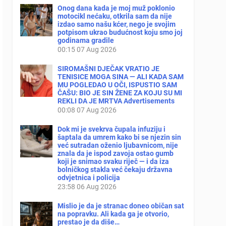
Onog dana kada je moj muž poklonio
motocikl nećaku, otkrila sam da nije
izdao samo našu kćer, nego je svojim
potpisom ukrao budućnost koju smo joj
godinama gradile
00:15
07 Aug 2026
SIROMAŠNI DJEČAK VRATIO JE
TENISICE MOGA SINA — ALI KADA SAM
MU POGLEDAO U OČI, ISPUSTIO SAM
ČAŠU: BIO JE SIN ŽENE ZA KOJU SU MI
REKLI DA JE MRTVA Advertisements
00:08
07 Aug 2026
Dok mi je svekrva čupala infuziju i
šaptala da umrem kako bi se njezin sin
već sutradan oženio ljubavnicom, nije
znala da je ispod zavoja ostao gumb
koji je snimao svaku riječ — i da iza
bolničkog stakla već čekaju državna
odvjetnica i policija
23:58
06 Aug 2026
Mislio je da je stranac doneo običan sat
na popravku. Ali kada ga je otvorio,
prestao je da diše…