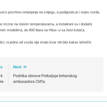
veću
površinu
oslanjanja
na snijegu
,
a
podignuto
je
i ovjes
vozila
.
ne
mrzne
na niskim
temperaturama
,
a instalirani
su i
dodatni
dnim
modelima
,
do 800
litara na
Hilux
–
u sa
šest
kotača
.
ici
,
ni
jedno
od
vozila nije
imalo
kvar
niti
bilo
kakav
tehnički
s:
Next:
4.
Podrška obnove Potkaljaje britanskog
re
ambasadora Cliffa