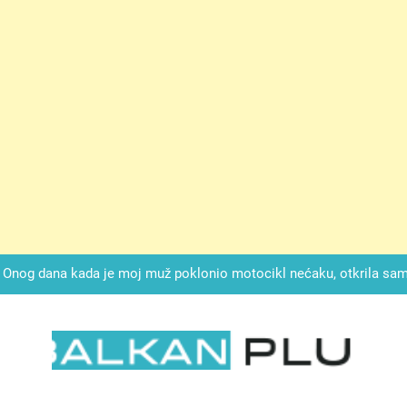
ok mi je svekrva čupala infuziju i šaptala da umrem kako bi se njez
nije znala da je ispod zavoja ostao gumb koji je snimao svaku riječ
Drži jezik za zubima, i gledaj kako se problemi smanjuju –
Onog dana kada je moj muž poklonio motocikl nećaku, otkrila sam 
svojim potpisom ukrao bud
SIROMAŠNI DJEČAK VRATIO JE TENISICE MOGA SINA — ALI KADA
SAM ČAŠU: BIO JE SIN ŽENE ZA KOJU SU M
ok mi je svekrva čupala infuziju i šaptala da umrem kako bi se njez
nije znala da je ispod zavoja ostao gumb koji je snimao svaku riječ
LKAN PLUS
Drži jezik za zubima, i gledaj kako se problemi smanjuju –