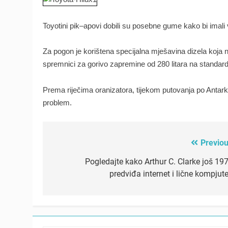
Toyotini
pik
–
apovi
dobili
su posebne
gume kako
bi
imali
Za
pogon je
korištena
specijalna
mješavina
dizela
koja 
spremnici
za
gorivo
zapremine
od 280
litara na
standar
Prema
riječima
oranizatora
,
tijekom
putovanja
po
Antarkt
problem
.
Previou
Post
navigation
Pogledajte kako Arthur C. Clarke još 197
predviđa internet i lične kompjute