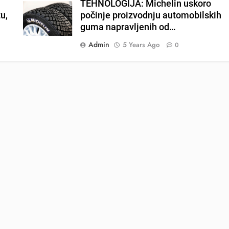
TEHNOLOGIJA: Michelin uskoro
u,
počinje proizvodnju automobilskih
guma napravljenih od…
Admin
5 Years Ago
0