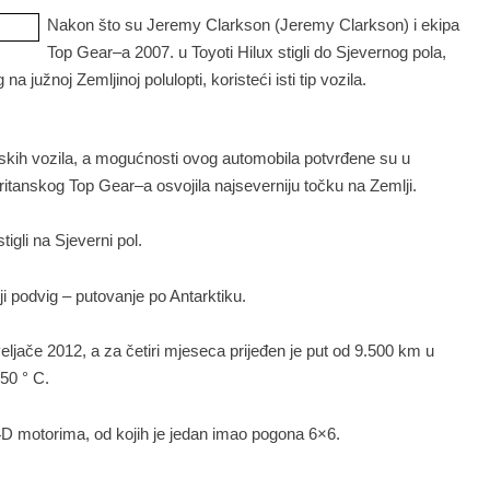
Nakon
što
su
Jeremy
Clarkson
(
Jeremy
Clarkson
)
i ekipa
Top
Gear
–
a
2007.
u
Toyoti
Hilux
stigli
do
Sjevernog
pola
,
g na
južnoj
Zemljinoj
polulopti
,
koristeći
isti
tip
vozila
.
skih
vozila
,
a mogućnosti
ovog automobila
potvrđene
su u
ritanskog Top
Gear
–
a osvojila
najseverniju
točku
na
Zemlji
.
stigli
na Sjeverni
pol
.
ji
podvig
–
putovanje po
Antarktiku
.
eljače
2012,
a za četiri
mjeseca
prijeđen
je put
od 9.500
km u
-50 °
C.
4D
motorima
,
od
kojih
je
jedan imao
pogona
6×6
.