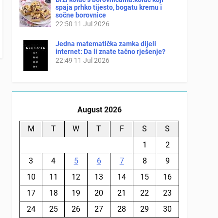
spaja prhko tijesto, bogatu kremu i
sočne borovnice
22:50
11 Jul 2026
Jedna matematička zamka dijeli
internet: Da li znate tačno rješenje?
22:49
11 Jul 2026
August 2026
M
T
W
T
F
S
S
1
2
3
4
5
6
7
8
9
10
11
12
13
14
15
16
17
18
19
20
21
22
23
24
25
26
27
28
29
30