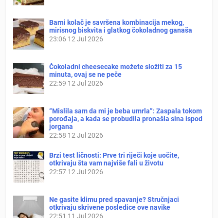
Barni kolač je savršena kombinacija mekog,
mirisnog biskvita i glatkog čokoladnog ganaša
23:06
12 Jul 2026
Čokoladni cheesecake možete složiti za 15
minuta, ovaj se ne peče
22:59
12 Jul 2026
“Mislila sam da mi je beba umrla”: Zaspala tokom
porođaja, a kada se probudila pronašla sina ispod
jorgana
22:58
12 Jul 2026
Brzi test ličnosti: Prve tri riječi koje uočite,
otkrivaju šta vam najviše fali u životu
22:57
12 Jul 2026
Ne gasite klimu pred spavanje? Stručnjaci
otkrivaju skrivene posledice ove navike
22:51
11 Jul 2026