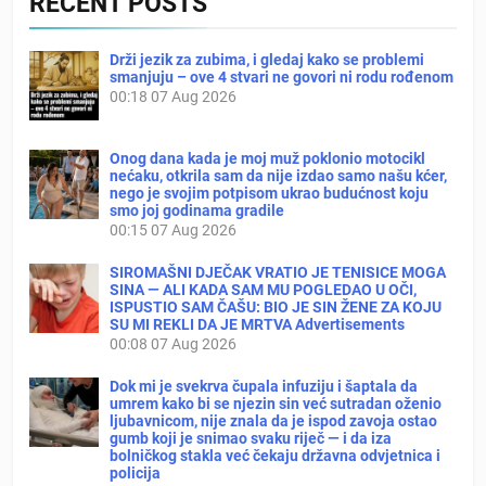
RECENT POSTS
Drži jezik za zubima, i gledaj kako se problemi
smanjuju – ove 4 stvari ne govori ni rodu rođenom
00:18
07 Aug 2026
Onog dana kada je moj muž poklonio motocikl
nećaku, otkrila sam da nije izdao samo našu kćer,
nego je svojim potpisom ukrao budućnost koju
smo joj godinama gradile
00:15
07 Aug 2026
SIROMAŠNI DJEČAK VRATIO JE TENISICE MOGA
SINA — ALI KADA SAM MU POGLEDAO U OČI,
ISPUSTIO SAM ČAŠU: BIO JE SIN ŽENE ZA KOJU
SU MI REKLI DA JE MRTVA Advertisements
00:08
07 Aug 2026
Dok mi je svekrva čupala infuziju i šaptala da
umrem kako bi se njezin sin već sutradan oženio
ljubavnicom, nije znala da je ispod zavoja ostao
gumb koji je snimao svaku riječ — i da iza
bolničkog stakla već čekaju državna odvjetnica i
policija