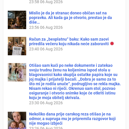
23:58
06 Aug 2026
Mislio je da je stranac doneo običan sat na
popravku. Ali kada ga je otvorio, prestao je da
diše…
23:56
06 Aug 2026
Račun za „besplatnu“ baku: Kako sam zaovi
priredila večeru koju nikada neće zaboraviti
23:40
06 Aug 2026
Otišao sam kući po neke dokumente i zatekao
svoju trudnu ženu na koljenima ispod stola u
blagovaonici kako skuplja ostatke papira koje su
joj majka i prijatelji bacali. „Dobra je samo za to
što mi je rodila unuče“, podrugljivo se rekla majka.
Nisam rekao ni riječi. Okrenuo sam stol, pozvao
osiguranje i otvorio snimke koje će otkriti istinu
koju je moja obitelj skrivala.
23:30
06 Aug 2026
Nekoliko dana prije carskog reza otišao je na
odmor, a supruga mu je pripremila razgovor koji
nije mogao izbjeći
23:26
06 Aug 2026