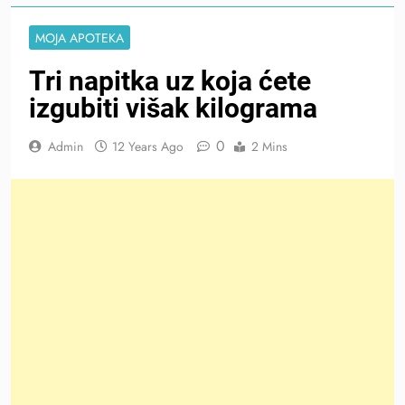
MOJA APOTEKA
Tri napitka uz koja ćete
izgubiti višak kilograma
0
Admin
12 Years Ago
2 Mins