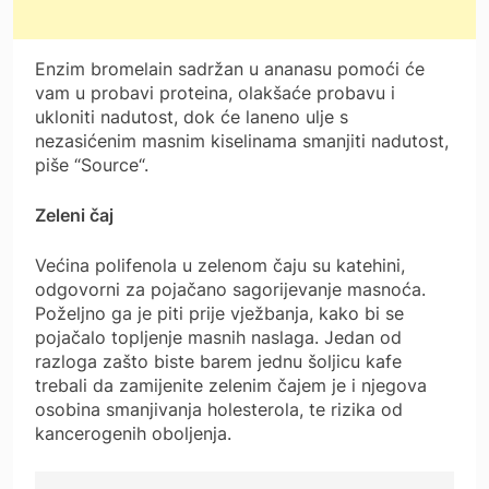
Enzim bromelain sadržan u ananasu pomoći će
vam u probavi proteina, olakšaće probavu i
ukloniti nadutost, dok će laneno ulje s
nezasićenim masnim kiselinama smanjiti nadutost,
piše “Source“.
Zeleni čaj
Većina polifenola u zelenom čaju su katehini,
odgovorni za pojačano sagorijevanje masnoća.
Poželjno ga je piti prije vježbanja, kako bi se
pojačalo topljenje masnih naslaga. Jedan od
razloga zašto biste barem jednu šoljicu kafe
trebali da zamijenite zelenim čajem je i njegova
osobina smanjivanja holesterola, te rizika od
kancerogenih oboljenja.