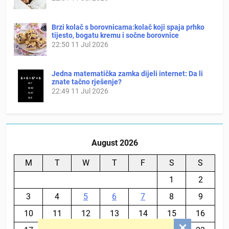
Brzi kolač s borovnicama:kolač koji spaja prhko
tijesto, bogatu kremu i sočne borovnice
22:50
11 Jul 2026
Jedna matematička zamka dijeli internet: Da li
znate tačno rješenje?
22:49
11 Jul 2026
August 2026
M
T
W
T
F
S
S
1
2
3
4
5
6
7
8
9
10
11
12
13
14
15
16