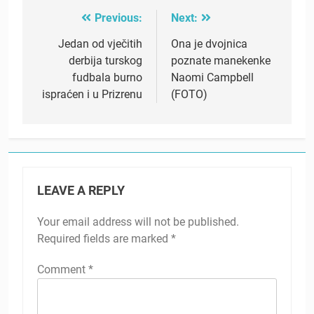
Previous:
Next:
Post
navigation
Jedan od vječitih
Ona je dvojnica
derbija turskog
poznate manekenke
fudbala burno
Naomi Campbell
ispraćen i u Prizrenu
(FOTO)
LEAVE A REPLY
Your email address will not be published.
Required fields are marked
*
Comment
*