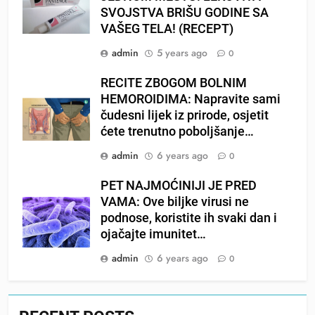
SVOJSTVA BRIŠU GODINE SA
VAŠEG TELA! (RECEPT)
admin
5 years ago
0
RECITE ZBOGOM BOLNIM
HEMOROIDIMA: Napravite sami
čudesni lijek iz prirode, osjetit
ćete trenutno poboljšanje…
admin
6 years ago
0
PET NAJMOĆINIJI JE PRED
VAMA: Ove biljke virusi ne
podnose, koristite ih svaki dan i
ojačajte imunitet…
admin
6 years ago
0