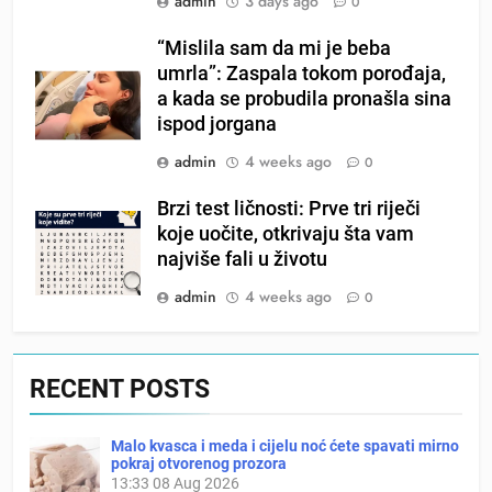
admin
3 days ago
0
“Mislila sam da mi je beba
umrla”: Zaspala tokom porođaja,
a kada se probudila pronašla sina
ispod jorgana
admin
4 weeks ago
0
Brzi test ličnosti: Prve tri riječi
koje uočite, otkrivaju šta vam
najviše fali u životu
admin
4 weeks ago
0
RECENT POSTS
Malo kvasca i meda i cijelu noć ćete spavati mirno
pokraj otvorenog prozora
13:33
08 Aug 2026