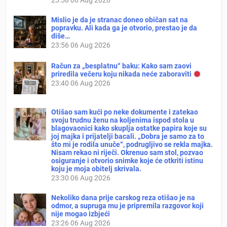
23:58
06 Aug 2026
Mislio je da je stranac doneo običan sat na
popravku. Ali kada ga je otvorio, prestao je da
diše…
23:56
06 Aug 2026
Račun za „besplatnu“ baku: Kako sam zaovi
priredila večeru koju nikada neće zaboraviti
23:40
06 Aug 2026
Otišao sam kući po neke dokumente i zatekao
svoju trudnu ženu na koljenima ispod stola u
blagovaonici kako skuplja ostatke papira koje su
joj majka i prijatelji bacali. „Dobra je samo za to
što mi je rodila unuče“, podrugljivo se rekla majka.
Nisam rekao ni riječi. Okrenuo sam stol, pozvao
osiguranje i otvorio snimke koje će otkriti istinu
koju je moja obitelj skrivala.
23:30
06 Aug 2026
Nekoliko dana prije carskog reza otišao je na
odmor, a supruga mu je pripremila razgovor koji
nije mogao izbjeći
23:26
06 Aug 2026