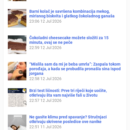
Barni kolač je savršena kombinacija mekog,
mirisnog biskvita i glatkog čokoladnog ganaša
23:06
12 Jul 2026
Čokoladni cheesecake možete složiti za 15
minuta, ovaj se ne peče
22:59
12 Jul 2026
“Mislila sam da mi je beba umrla”: Zaspala tokom
porođaja, a kada se probudila pronašla sina ispod
jorgana
22:58
12 Jul 2026
Brzi test ličnosti: Prve tri riječi koje uočite,
otkrivaju šta vam najviše fali u životu
22:57
12 Jul 2026
Ne gasite klimu pred spavanje? Stručnjaci
otkrivaju skrivene posledice ove navike
22:51
11 Jul 2026