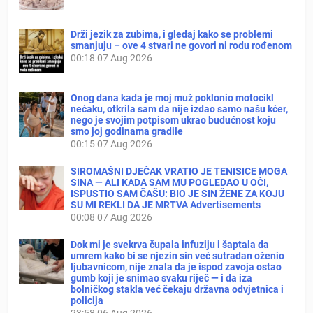
Drži jezik za zubima, i gledaj kako se problemi
smanjuju – ove 4 stvari ne govori ni rodu rođenom
00:18
07 Aug 2026
Onog dana kada je moj muž poklonio motocikl
nećaku, otkrila sam da nije izdao samo našu kćer,
nego je svojim potpisom ukrao budućnost koju
smo joj godinama gradile
00:15
07 Aug 2026
SIROMAŠNI DJEČAK VRATIO JE TENISICE MOGA
SINA — ALI KADA SAM MU POGLEDAO U OČI,
ISPUSTIO SAM ČAŠU: BIO JE SIN ŽENE ZA KOJU
SU MI REKLI DA JE MRTVA Advertisements
00:08
07 Aug 2026
Dok mi je svekrva čupala infuziju i šaptala da
umrem kako bi se njezin sin već sutradan oženio
ljubavnicom, nije znala da je ispod zavoja ostao
gumb koji je snimao svaku riječ — i da iza
bolničkog stakla već čekaju državna odvjetnica i
policija