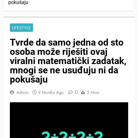
pokušaju
LIFESTYLE
Tvrde da samo jedna od sto
osoba može riješiti ovaj
viralni matematički zadatak,
mnogi se ne usuđuju ni da
pokušaju
0
Admin
9 Months Ago
2 Mins