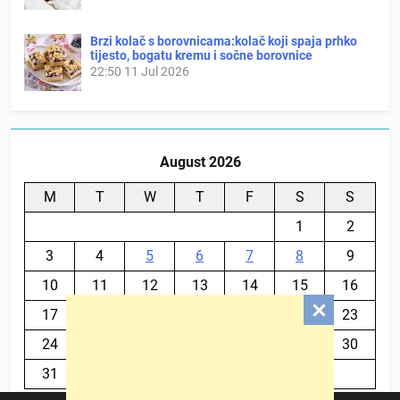
Brzi kolač s borovnicama:kolač koji spaja prhko
tijesto, bogatu kremu i sočne borovnice
22:50
11 Jul 2026
August 2026
M
T
W
T
F
S
S
1
2
3
4
5
6
7
8
9
10
11
12
13
14
15
16
17
18
19
20
21
22
23
24
25
26
27
28
29
30
31