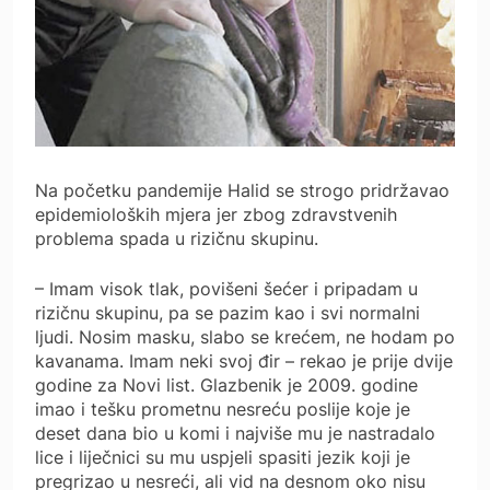
Na početku pandemije Halid se strogo pridržavao
epidemioloških mjera jer zbog zdravstvenih
problema spada u rizičnu skupinu.
– Imam visok tlak, povišeni šećer i pripadam u
rizičnu skupinu, pa se pazim kao i svi normalni
ljudi. Nosim masku, slabo se krećem, ne hodam po
kavanama. Imam neki svoj đir – rekao je prije dvije
godine za Novi list. Glazbenik je 2009. godine
imao i tešku prometnu nesreću poslije koje je
deset dana bio u komi i najviše mu je nastradalo
lice i liječnici su mu uspjeli spasiti jezik koji je
pregrizao u nesreći, ali vid na desnom oko nisu