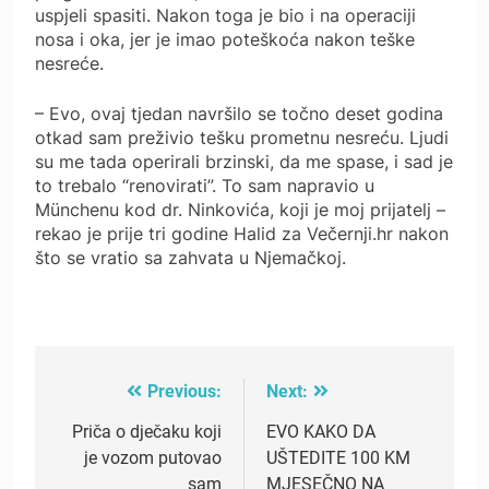
uspjeli spasiti. Nakon toga je bio i na operaciji
nosa i oka, jer je imao poteškoća nakon teške
nesreće.
– Evo, ovaj tjedan navršilo se točno deset godina
otkad sam preživio tešku prometnu nesreću. Ljudi
su me tada operirali brzinski, da me spase, i sad je
to trebalo “renovirati”. To sam napravio u
Münchenu kod dr. Ninkovića, koji je moj prijatelj –
rekao je prije tri godine Halid za Večernji.hr nakon
što se vratio sa zahvata u Njemačkoj.
Previous:
Next:
Post
navigation
Priča o dječaku koji
EVO KAKO DA
je vozom putovao
UŠTEDITE 100 KM
sam
MJESEČNO NA