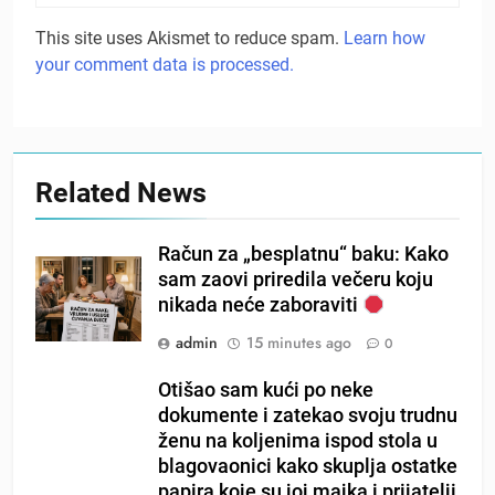
This site uses Akismet to reduce spam.
Learn how
your comment data is processed.
Related News
Račun za „besplatnu“ baku: Kako
sam zaovi priredila večeru koju
nikada neće zaboraviti
admin
15 minutes ago
0
Otišao sam kući po neke
dokumente i zatekao svoju trudnu
ženu na koljenima ispod stola u
blagovaonici kako skuplja ostatke
papira koje su joj majka i prijatelji