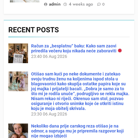
admin
4 weeks ago
0
RECENT POSTS
Račun za „besplatnu“ baku: Kako sam zaovi
priredila večeru koju nikada neće zaboraviti
23:40
06 Aug 2026
Otišao sam kući po neke dokumente i zatekao
svoju trudnu ženu na koljenima ispod stola u
blagovaonici kako skuplja ostatke papira koje su
joj majka i prijatelji bacali. „Dobra je samo za to
što mi je rodila unuče“, podrugljivo se rekla majka.
Nisam rekao ni riječi. Okrenuo sam stol, pozvao
osiguranje i otvorio snimke koje će otkriti istinu
koju je moja obitelj skrivala.
23:30
06 Aug 2026
Nekoliko dana prije carskog reza otišao je na
odmor, a supruga mu je pripremila razgovor koji
nije mogao izbjeći