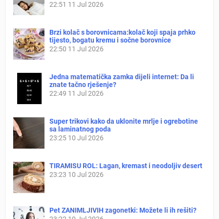
22:51
11 Jul 2026
Brzi kolač s borovnicama:kolač koji spaja prhko
tijesto, bogatu kremu i sočne borovnice
22:50
11 Jul 2026
Jedna matematička zamka dijeli internet: Da li
znate tačno rješenje?
22:49
11 Jul 2026
Super trikovi kako da uklonite mrlje i ogrebotine
sa laminatnog poda
23:25
10 Jul 2026
TIRAMISU ROL: Lagan, kremast i neodoljiv desert
23:23
10 Jul 2026
Pet ZANIMLJIVIH zagonetki: Možete li ih rešiti?
23:22
10 Jul 2026