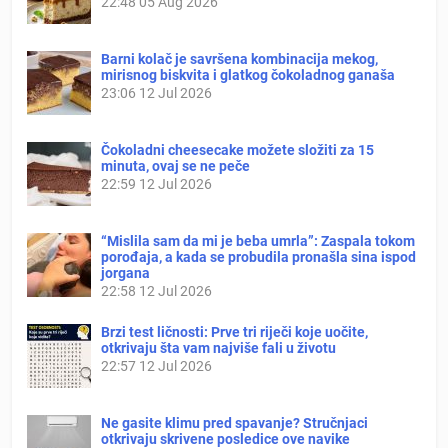
22:48
05 Aug 2026
Barni kolač je savršena kombinacija mekog,
mirisnog biskvita i glatkog čokoladnog ganaša
23:06
12 Jul 2026
Čokoladni cheesecake možete složiti za 15
minuta, ovaj se ne peče
22:59
12 Jul 2026
“Mislila sam da mi je beba umrla”: Zaspala tokom
porođaja, a kada se probudila pronašla sina ispod
jorgana
22:58
12 Jul 2026
Brzi test ličnosti: Prve tri riječi koje uočite,
otkrivaju šta vam najviše fali u životu
22:57
12 Jul 2026
Ne gasite klimu pred spavanje? Stručnjaci
otkrivaju skrivene posledice ove navike