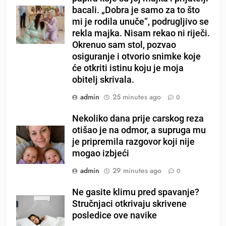
bacali. „Dobra je samo za to što
mi je rodila unuče“, podrugljivo se
rekla majka. Nisam rekao ni riječi.
Okrenuo sam stol, pozvao
osiguranje i otvorio snimke koje
će otkriti istinu koju je moja
obitelj skrivala.
admin
25 minutes ago
0
Nekoliko dana prije carskog reza
otišao je na odmor, a supruga mu
je pripremila razgovor koji nije
mogao izbjeći
admin
29 minutes ago
0
Ne gasite klimu pred spavanje?
Stručnjaci otkrivaju skrivene
posledice ove navike