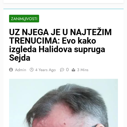
ZANIMLJIVOSTI
UZ NJEGA JE U NAJTEŽIM
TRENUCIMA: Evo kako
izgleda Halidova supruga
Sejda
0
Admin
4 Years Ago
3 Mins