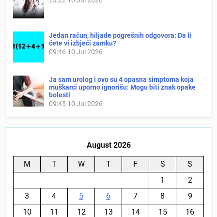
Jedan račun, hiljade pogrešnih odgovora: Da li
ćete vi izbjeći zamku?
09:46
10 Jul 2026
Ja sam urolog i ovo su 4 opasna simptoma koja
muškarci uporno ignorišu: Mogu biti znak opake
bolesti
09:45
10 Jul 2026
August 2026
M
T
W
T
F
S
S
1
2
3
4
5
6
7
8
9
10
11
12
13
14
15
16