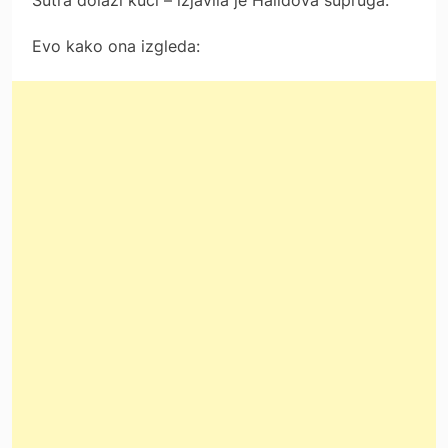
Sutra dolazi kući – izjavila je Halidova supruga.
Evo kako ona izgleda: