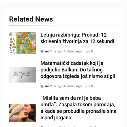
Related News
Letnja razbibriga: Pronađi 12
skrivenih životinja za 12 sekundi
admin
4 days ago
0
Matematički zadatak koji je
podijelio Balkan: Do tačnog
odgovora izgleda još nismo stigli
admin
4 days ago
0
“Mislila sam da mi je beba
umrla”: Zaspala tokom porođaja,
a kada se probudila pronašla sina
ispod jorgana