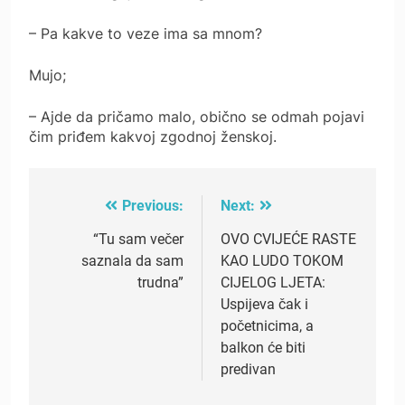
– Pa kakve to veze ima sa mnom?
Mujo;
– Ajde da pričamo malo, obično se odmah pojavi
čim priđem kakvoj zgodnoj ženskoj.
Previous:
Next:
Post
navigation
“Tu sam večer
OVO CVIJEĆE RASTE
saznala da sam
KAO LUDO TOKOM
trudna”
CIJELOG LJETA:
Uspijeva čak i
početnicima, a
balkon će biti
predivan