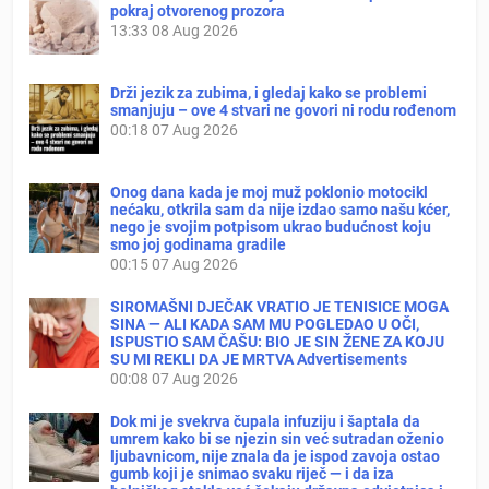
pokraj otvorenog prozora
13:33
08 Aug 2026
Drži jezik za zubima, i gledaj kako se problemi
smanjuju – ove 4 stvari ne govori ni rodu rođenom
00:18
07 Aug 2026
Onog dana kada je moj muž poklonio motocikl
nećaku, otkrila sam da nije izdao samo našu kćer,
nego je svojim potpisom ukrao budućnost koju
smo joj godinama gradile
00:15
07 Aug 2026
SIROMAŠNI DJEČAK VRATIO JE TENISICE MOGA
SINA — ALI KADA SAM MU POGLEDAO U OČI,
ISPUSTIO SAM ČAŠU: BIO JE SIN ŽENE ZA KOJU
SU MI REKLI DA JE MRTVA Advertisements
00:08
07 Aug 2026
Dok mi je svekrva čupala infuziju i šaptala da
umrem kako bi se njezin sin već sutradan oženio
ljubavnicom, nije znala da je ispod zavoja ostao
gumb koji je snimao svaku riječ — i da iza