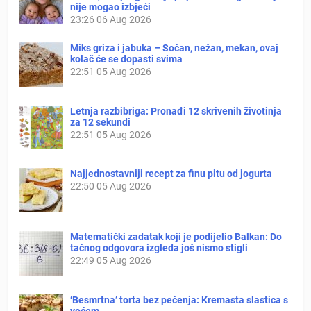
nije mogao izbjeći
23:26
06 Aug 2026
Miks griza i jabuka – Sočan, nežan, mekan, ovaj
kolač će se dopasti svima
22:51
05 Aug 2026
Letnja razbibriga: Pronađi 12 skrivenih životinja
za 12 sekundi
22:51
05 Aug 2026
Najjednostavniji recept za finu pitu od jogurta
22:50
05 Aug 2026
Matematički zadatak koji je podijelio Balkan: Do
tačnog odgovora izgleda još nismo stigli
22:49
05 Aug 2026
‘Besmrtna’ torta bez pečenja: Kremasta slastica s
voćem