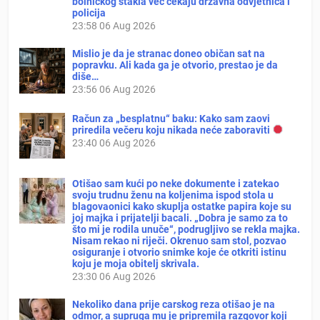
bolničkog stakla već čekaju državna odvjetnica i
policija
23:58
06 Aug 2026
Mislio je da je stranac doneo običan sat na
popravku. Ali kada ga je otvorio, prestao je da
diše…
23:56
06 Aug 2026
Račun za „besplatnu“ baku: Kako sam zaovi
priredila večeru koju nikada neće zaboraviti
23:40
06 Aug 2026
Otišao sam kući po neke dokumente i zatekao
svoju trudnu ženu na koljenima ispod stola u
blagovaonici kako skuplja ostatke papira koje su
joj majka i prijatelji bacali. „Dobra je samo za to
što mi je rodila unuče“, podrugljivo se rekla majka.
Nisam rekao ni riječi. Okrenuo sam stol, pozvao
osiguranje i otvorio snimke koje će otkriti istinu
koju je moja obitelj skrivala.
23:30
06 Aug 2026
Nekoliko dana prije carskog reza otišao je na
odmor, a supruga mu je pripremila razgovor koji