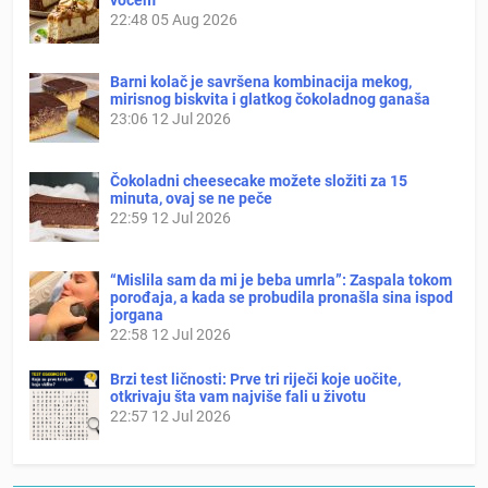
22:48
05 Aug 2026
Barni kolač je savršena kombinacija mekog,
mirisnog biskvita i glatkog čokoladnog ganaša
23:06
12 Jul 2026
Čokoladni cheesecake možete složiti za 15
minuta, ovaj se ne peče
22:59
12 Jul 2026
“Mislila sam da mi je beba umrla”: Zaspala tokom
porođaja, a kada se probudila pronašla sina ispod
jorgana
22:58
12 Jul 2026
Brzi test ličnosti: Prve tri riječi koje uočite,
otkrivaju šta vam najviše fali u životu
22:57
12 Jul 2026