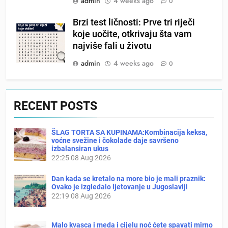
admin
4 weeks ago
0
Brzi test ličnosti: Prve tri riječi
koje uočite, otkrivaju šta vam
najviše fali u životu
admin
4 weeks ago
0
RECENT POSTS
ŠLAG TORTA SA KUPINAMA:Kombinacija keksa,
voćne svežine i čokolade daje savršeno
izbalansiran ukus
22:25
08 Aug 2026
Dan kada se kretalo na more bio je mali praznik:
Ovako je izgledalo ljetovanje u Jugoslaviji
22:19
08 Aug 2026
Malo kvasca i meda i cijelu noć ćete spavati mirno