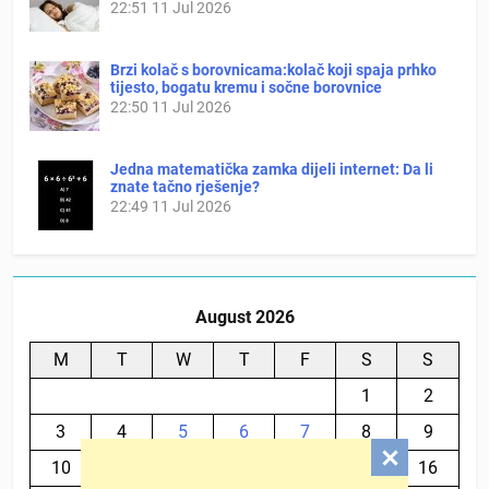
22:51
11 Jul 2026
Brzi kolač s borovnicama:kolač koji spaja prhko
tijesto, bogatu kremu i sočne borovnice
22:50
11 Jul 2026
Jedna matematička zamka dijeli internet: Da li
znate tačno rješenje?
22:49
11 Jul 2026
August 2026
M
T
W
T
F
S
S
1
2
3
4
5
6
7
8
9
10
11
12
13
14
15
16