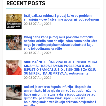
RECENT POSTS
Drži jezik za zubima, i gledaj kako se problemi
smanjuju – ove 4 stvari ne govori ni rodu rođenom
00:18
07 Aug 2026
Onog dana kada je moj muž poklonio motocikl
nećaku, otkrila sam da nije izdao samo našu kćer,
nego je svojim potpisom ukrao budućnost koju
smo joj godinama gradile
00:15
07 Aug 2026
SIROMAŠNI DJEČAK VRATIO JE TENISICE MOGA
SINA — ALI KADA SAM MU POGLEDAO U OČI,
ISPUSTIO SAM ČAŠU: BIO JE SIN ŽENE ZA KOJU
SU MI REKLI DA JE MRTVA Advertisements
00:08
07 Aug 2026
Dok mi je svekrva čupala infuziju i šaptala da
umrem kako bi se njezin sin već sutradan oženio
ljubavnicom, nije znala da je ispod zavoja ostao
gumb koji je snimao svaku riječ — i da iza
bolničkog stakla već čekaju državna odvjetnica i
policija