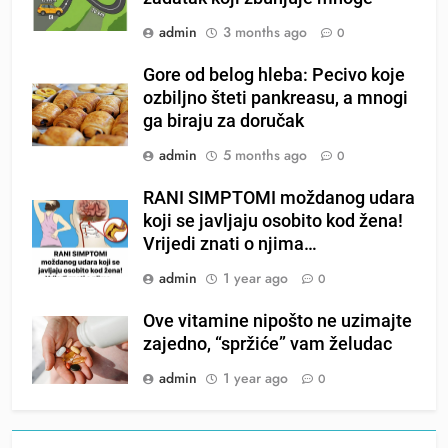
admin
3 months ago
0
Gore od belog hleba: Pecivo koje
ozbiljno šteti pankreasu, a mnogi
ga biraju za doručak
admin
5 months ago
0
RANI SIMPTOMI moždanog udara
koji se javljaju osobito kod žena!
Vrijedi znati o njima…
admin
1 year ago
0
Ove vitamine nipošto ne uzimajte
zajedno, “spržiće” vam želudac
admin
1 year ago
0