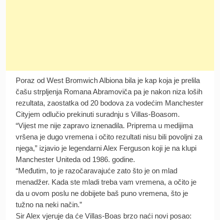
Poraz od West Bromwich Albiona bila je kap koja je prelila
čašu strpljenja Romana Abramoviča pa je nakon niza loših
rezultata, zaostatka od 20 bodova za vodećim Manchester
Cityjem odlučio prekinuti suradnju s Villas-Boasom.
“Vijest me nije zapravo iznenadila. Priprema u medijima
vršena je dugo vremena i očito rezultati nisu bili povoljni za
njega,” izjavio je legendarni Alex Ferguson koji je na klupi
Manchester Uniteda od 1986. godine.
“Međutim, to je razočaravajuće zato što je on mlad
menadžer. Kada ste mladi treba vam vremena, a očito je
da u ovom poslu ne dobijete baš puno vremena, što je
tužno na neki način.”
Sir Alex vjeruje da će Villas-Boas brzo naći novi posao: