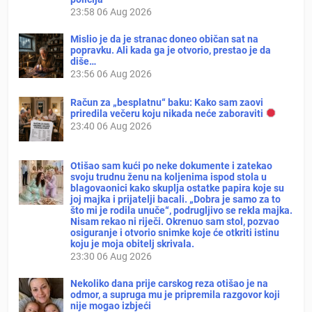
23:58
06 Aug 2026
Mislio je da je stranac doneo običan sat na
popravku. Ali kada ga je otvorio, prestao je da
diše…
23:56
06 Aug 2026
Račun za „besplatnu“ baku: Kako sam zaovi
priredila večeru koju nikada neće zaboraviti
23:40
06 Aug 2026
Otišao sam kući po neke dokumente i zatekao
svoju trudnu ženu na koljenima ispod stola u
blagovaonici kako skuplja ostatke papira koje su
joj majka i prijatelji bacali. „Dobra je samo za to
što mi je rodila unuče“, podrugljivo se rekla majka.
Nisam rekao ni riječi. Okrenuo sam stol, pozvao
osiguranje i otvorio snimke koje će otkriti istinu
koju je moja obitelj skrivala.
23:30
06 Aug 2026
Nekoliko dana prije carskog reza otišao je na
odmor, a supruga mu je pripremila razgovor koji
nije mogao izbjeći