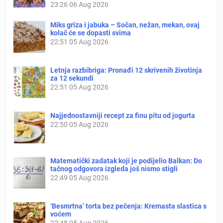
23:26
06 Aug 2026
Miks griza i jabuka – Sočan, nežan, mekan, ovaj
kolač će se dopasti svima
22:51
05 Aug 2026
Letnja razbibriga: Pronađi 12 skrivenih životinja
za 12 sekundi
22:51
05 Aug 2026
Najjednostavniji recept za finu pitu od jogurta
22:50
05 Aug 2026
Matematički zadatak koji je podijelio Balkan: Do
tačnog odgovora izgleda još nismo stigli
22:49
05 Aug 2026
‘Besmrtna’ torta bez pečenja: Kremasta slastica s
voćem
22:48
05 Aug 2026