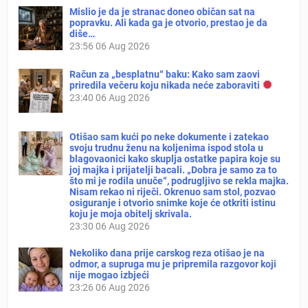
Mislio je da je stranac doneo običan sat na
popravku. Ali kada ga je otvorio, prestao je da
diše…
23:56
06 Aug 2026
Račun za „besplatnu“ baku: Kako sam zaovi
priredila večeru koju nikada neće zaboraviti
23:40
06 Aug 2026
Otišao sam kući po neke dokumente i zatekao
svoju trudnu ženu na koljenima ispod stola u
blagovaonici kako skuplja ostatke papira koje su
joj majka i prijatelji bacali. „Dobra je samo za to
što mi je rodila unuče“, podrugljivo se rekla majka.
Nisam rekao ni riječi. Okrenuo sam stol, pozvao
osiguranje i otvorio snimke koje će otkriti istinu
koju je moja obitelj skrivala.
23:30
06 Aug 2026
Nekoliko dana prije carskog reza otišao je na
odmor, a supruga mu je pripremila razgovor koji
nije mogao izbjeći
23:26
06 Aug 2026