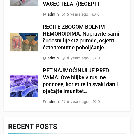
VAŠEG TELA! (RECEPT)
admin
5 years ago
0
RECITE ZBOGOM BOLNIM
HEMOROIDIMA: Napravite sami
čudesni lijek iz prirode, osjetit
ćete trenutno poboljšanje…
admin
6 years ago
0
PET NAJMOĆINIJI JE PRED
VAMA: Ove biljke virusi ne
podnose, koristite ih svaki dan i
ojačajte imunitet…
admin
6 years ago
0
RECENT POSTS