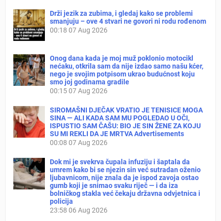
Drži jezik za zubima, i gledaj kako se problemi
smanjuju – ove 4 stvari ne govori ni rodu rođenom
00:18
07 Aug 2026
Onog dana kada je moj muž poklonio motocikl
nećaku, otkrila sam da nije izdao samo našu kćer,
nego je svojim potpisom ukrao budućnost koju
smo joj godinama gradile
00:15
07 Aug 2026
SIROMAŠNI DJEČAK VRATIO JE TENISICE MOGA
SINA — ALI KADA SAM MU POGLEDAO U OČI,
ISPUSTIO SAM ČAŠU: BIO JE SIN ŽENE ZA KOJU
SU MI REKLI DA JE MRTVA Advertisements
00:08
07 Aug 2026
Dok mi je svekrva čupala infuziju i šaptala da
umrem kako bi se njezin sin već sutradan oženio
ljubavnicom, nije znala da je ispod zavoja ostao
gumb koji je snimao svaku riječ — i da iza
bolničkog stakla već čekaju državna odvjetnica i
policija
23:58
06 Aug 2026