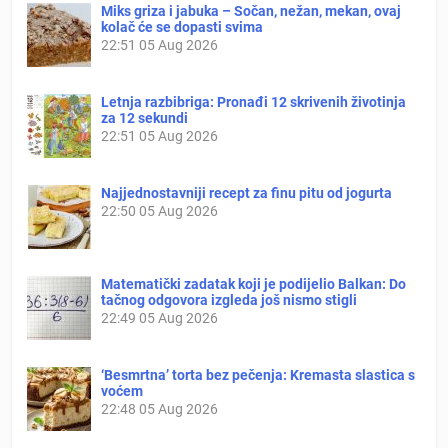
Miks griza i jabuka – Sočan, nežan, mekan, ovaj
kolač će se dopasti svima
22:51
05 Aug 2026
Letnja razbibriga: Pronađi 12 skrivenih životinja
za 12 sekundi
22:51
05 Aug 2026
Najjednostavniji recept za finu pitu od jogurta
22:50
05 Aug 2026
Matematički zadatak koji je podijelio Balkan: Do
tačnog odgovora izgleda još nismo stigli
22:49
05 Aug 2026
‘Besmrtna’ torta bez pečenja: Kremasta slastica s
voćem
22:48
05 Aug 2026