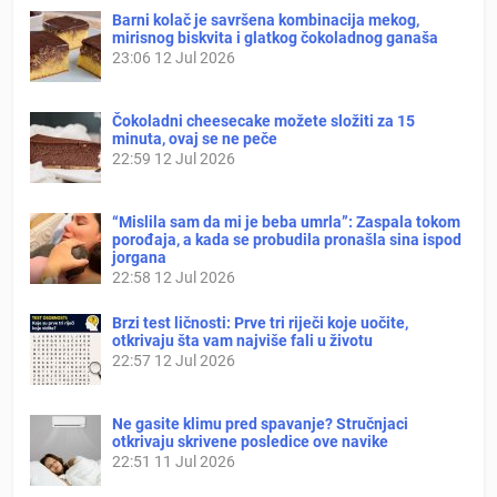
Barni kolač je savršena kombinacija mekog,
mirisnog biskvita i glatkog čokoladnog ganaša
23:06
12 Jul 2026
Čokoladni cheesecake možete složiti za 15
minuta, ovaj se ne peče
22:59
12 Jul 2026
“Mislila sam da mi je beba umrla”: Zaspala tokom
porođaja, a kada se probudila pronašla sina ispod
jorgana
22:58
12 Jul 2026
Brzi test ličnosti: Prve tri riječi koje uočite,
otkrivaju šta vam najviše fali u životu
22:57
12 Jul 2026
Ne gasite klimu pred spavanje? Stručnjaci
otkrivaju skrivene posledice ove navike
22:51
11 Jul 2026