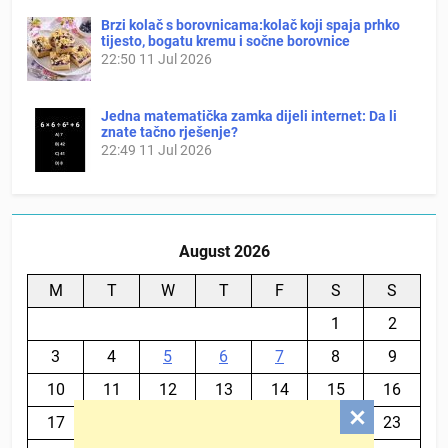
Brzi kolač s borovnicama:kolač koji spaja prhko
tijesto, bogatu kremu i sočne borovnice
22:50
11 Jul 2026
Jedna matematička zamka dijeli internet: Da li
znate tačno rješenje?
22:49
11 Jul 2026
August 2026
M
T
W
T
F
S
S
1
2
3
4
5
6
7
8
9
10
11
12
13
14
15
16
17
18
19
20
21
22
23