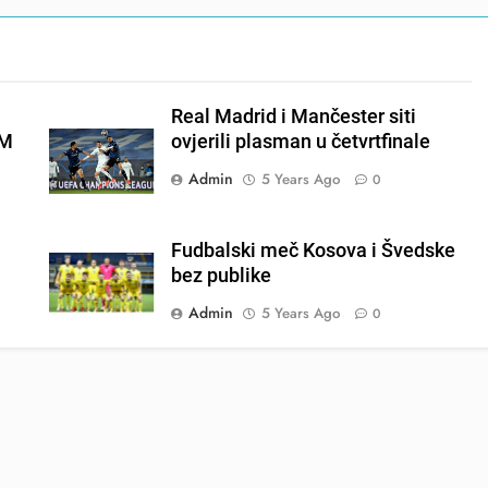
Real Madrid i Mančester siti
EM
ovjerili plasman u četvrtfinale
Admin
5 Years Ago
0
Fudbalski meč Kosova i Švedske
bez publike
Admin
5 Years Ago
0