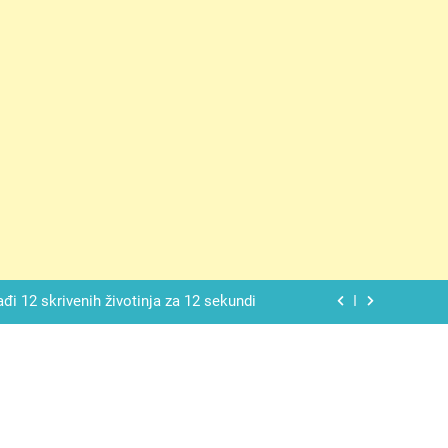
ačnog odgovora izgleda još nismo stigli
 mekan, ovaj kolač će se dopasti svima
ađi 12 skrivenih životinja za 12 sekundi
ostavniji recept za finu pitu od jogurta
ačnog odgovora izgleda još nismo stigli
 mekan, ovaj kolač će se dopasti svima