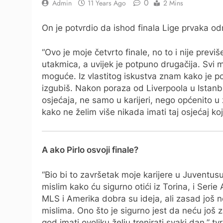
0
Admin
11 Years Ago
2 Mins
On je potvrdio da ishod finala Lige prvaka od
“Ovo je moje četvrto finale, no to i nije previ
utakmica, a uvijek je potpuno drugačija. Svi 
moguće. Iz vlastitog iskustva znam kako je pob
izgubiš. Nakon poraza od Liverpoola u Istanb
osjećaja, ne samo u karijeri, nego općenito u
kako ne želim više nikada imati taj osjećaj ko
A ako Pirlo osvoji finale?
“Bio bi to završetak moje karijere u Juventusu 
mislim kako ću sigurno otići iz Torina, i Serie 
MLS i Amerika dobra su ideja, ali zasad još n
mislima. Ono što je sigurno jest da neću još za
god imati ovoliku želju trenirati svaki dan,” tvr