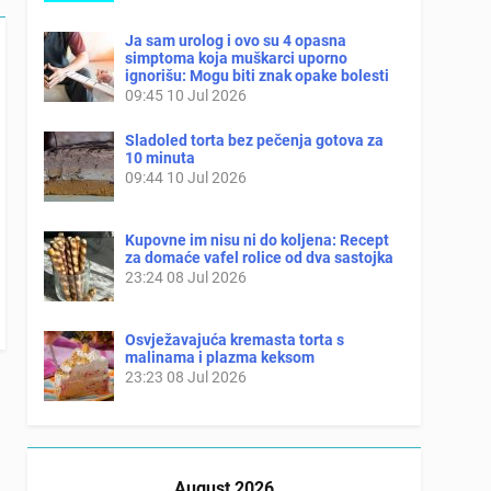
Ja sam urolog i ovo su 4 opasna
simptoma koja muškarci uporno
ignorišu: Mogu biti znak opake bolesti
09:45
10 Jul 2026
Sladoled torta bez pečenja gotova za
10 minuta
09:44
10 Jul 2026
Kupovne im nisu ni do koljena: Recept
za domaće vafel rolice od dva sastojka
23:24
08 Jul 2026
Osvježavajuća kremasta torta s
malinama i plazma keksom
23:23
08 Jul 2026
August 2026