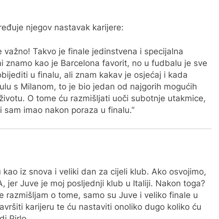
ređuje njegov nastavak karijere:
še važno! Takvo je finale jedinstvena i specijalna
mi znamo kao je Barcelona favorit, no u fudbalu je sve
ijediti u finalu, ali znam kakav je osjećaj i kada
ulu s Milanom, to je bio jedan od najgorih mogućih
 životu. O tome ću razmišljati uoči subotnje utakmice,
ji sam imao nakon poraza u finalu.”
kao iz snova i veliki dan za cijeli klub. Ako osvojimo,
A, jer Juve je moj posljednji klub u Italiji. Nakon toga?
e razmišljam o tome, samo su Juve i veliko finale u
vršiti karijeru te ću nastaviti onoliko dugo koliko ću
di Pirlo.