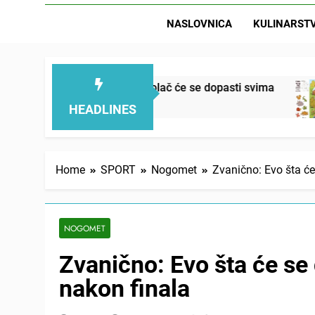
NASLOVNICA
KULINARST
ežan, mekan, ovaj kolač će se dopasti svima
Le
20
HEADLINES
Home
SPORT
Nogomet
Zvanično: Evo šta će
NOGOMET
Zvanično: Evo šta će se 
nakon finala