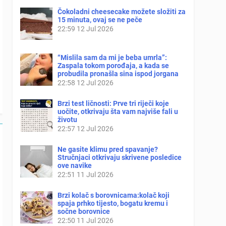
Čokoladni cheesecake možete složiti za
15 minuta, ovaj se ne peče
22:59
12 Jul 2026
“Mislila sam da mi je beba umrla”:
Zaspala tokom porođaja, a kada se
probudila pronašla sina ispod jorgana
22:58
12 Jul 2026
Brzi test ličnosti: Prve tri riječi koje
uočite, otkrivaju šta vam najviše fali u
životu
22:57
12 Jul 2026
Ne gasite klimu pred spavanje?
Stručnjaci otkrivaju skrivene posledice
ove navike
22:51
11 Jul 2026
Brzi kolač s borovnicama:kolač koji
spaja prhko tijesto, bogatu kremu i
sočne borovnice
22:50
11 Jul 2026