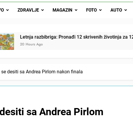
Letnja razbibriga: Pron
VO
ZDRAVLJE
MAGAZIN
FOTO
AUTO
Najjedn
Matematički zadatak koji je podijelio Balkan: Do t
tnja razbibriga: Pronađi 12 skrivenih životinja za 12 sekundi
 Hours Ago
 se desiti sa Andrea Pirlom nakon finala
desiti sa Andrea Pirlom