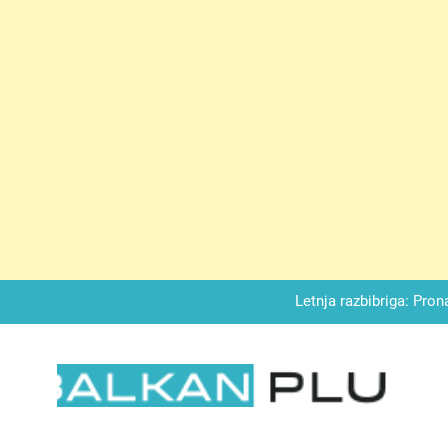
Matematički zadatak koji je podijelio Balkan: Do t
Miks griza i jabuka – Sočan, nežan,
Letnja razbibriga: Pron
Najjedn
Matematički zadatak koji je podijelio Balkan: Do t
LKAN PLUS
Miks griza i jabuka – Sočan, nežan,