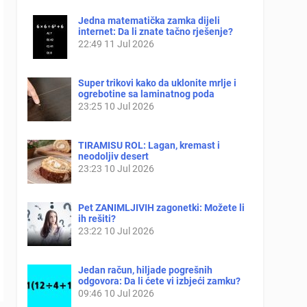
Jedna matematička zamka dijeli
internet: Da li znate tačno rješenje?
22:49
11 Jul 2026
Super trikovi kako da uklonite mrlje i
ogrebotine sa laminatnog poda
23:25
10 Jul 2026
TIRAMISU ROL: Lagan, kremast i
neodoljiv desert
23:23
10 Jul 2026
Pet ZANIMLJIVIH zagonetki: Možete li
ih rešiti?
23:22
10 Jul 2026
Jedan račun, hiljade pogrešnih
odgovora: Da li ćete vi izbjeći zamku?
09:46
10 Jul 2026