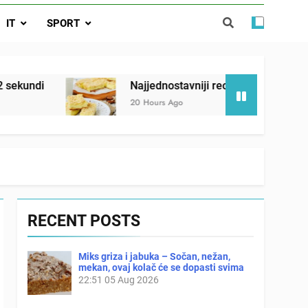
ađi 12 skrivenih životinja za 12 sekundi
IT
SPORT
ostavniji recept za finu pitu od jogurta
ačnog odgovora izgleda još nismo stigli
Najjednostavniji recept za finu pitu od jogurta
20 Hours Ago
RECENT POSTS
Miks griza i jabuka – Sočan, nežan,
mekan, ovaj kolač će se dopasti svima
22:51
05 Aug 2026