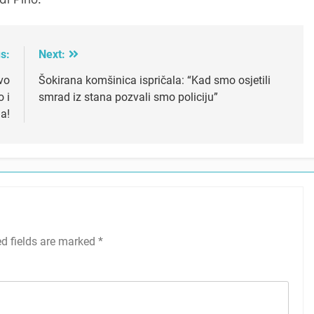
s:
Next:
vo
Šokirana komšinica ispričala: “Kad smo osjetili
o i
smrad iz stana pozvali smo policiju”
la!
ed fields are marked
*